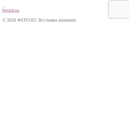
ferozit.ua
© 2026 ФЕРОЗІТ. Всі права захищені
Цей сайт використовує cookies, щоб покращити Ваш досвід
користування нашим веб-сайтом. Продовжуючи переглядати
наш сайт, Ви погоджуєтеся на використання cookies.
Ok
Форма зворотнього зв’язку
Вітаємо Вас на сайті ТОВ “Ферозіт”!
Питання опрацьовуються операторами у робочі дні з 10:00 до
18:00. Якщо питання задане у не робочій час, воно буде
опрацьоване у наступний робочий день.
Ім’я:
Електронна пошта: