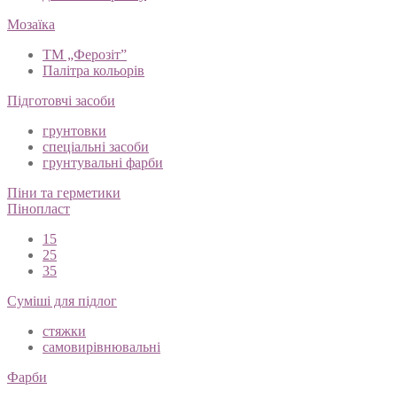
Мозаїка
ТМ „Ферозіт”
Палітра кольорів
Підготовчі засоби
грунтовки
спеціальні засоби
грунтувальні фарби
Піни та герметики
Пінопласт
15
25
35
Суміші для підлог
стяжки
самовирівнювальні
Фарби