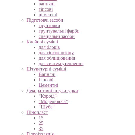
вапняні
гіпсові
цементні
Підготовчі засоби
грунтовки
грунтувальні фарби
спеціальні засоби
Клейові суміші
для блоків
для гіпсокартону
для облицювання
для систем утеплення
Штукатурні суміші
Вапняні
Гіпсові
Цементні
Декоративні штукатурки
“Короїд”
“Моделююча”
“Шуба”
Пінопласт
15
25
35
Гідроізоляція