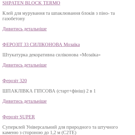
SHPATEN BLOСK TERMO
Клей для мурування та шпаклювання блоків з піно- та
газобетону
Дивитись детальніше
ФЕРОЗІТ 33 СИЛІКОНОВА Мозаїка
Штукатурка декоративна силіконова «Мозаїка»
Дивитись детальніше
Ферозіт 320
ШПАКЛІВКА ГІПСОВА (старт+фініш) 2 в 1
Дивитись детальніше
Ферозіт SUPER
Суперклей Універсальний для природного та штучного
каменю з стороною до 1,2 м (C2TЕ)