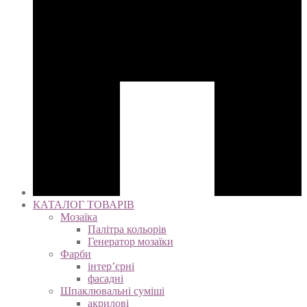
КАТАЛОГ ТОВАРІВ
Мозаїка
Палітра кольорів
Генератор мозаїки
Фарби
інтер’єрні
фасадні
Шпаклювальні суміші
акрилові