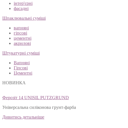
інтер'єрні
фасадні
Шпаклювальні суміші
вапняні
гіпсові
цементні
акрилові
Штукатурні суміші
Вапняні
Гіпсові
Цементні
НОВИНКА
Ферозіт 14 UNISIL PUTZGRUND
Універсальна силіконова грунт-фарба
Дивитись детальніше