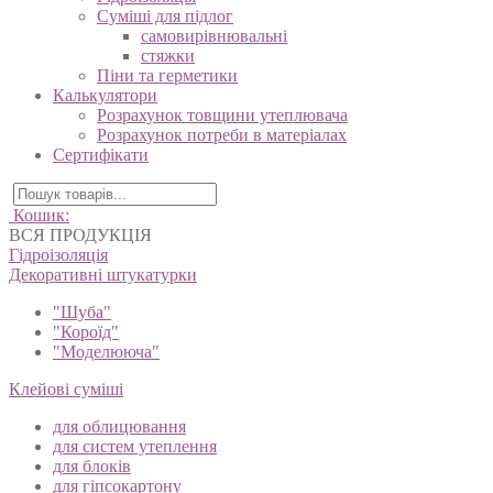
Суміші для підлог
самовирівнювальні
стяжки
Піни та герметики
Калькулятори
Розрахунок товщини утеплювача
Розрахунок потреби в матеріалах
Сертифікати
Кошик:
ВСЯ ПРОДУКЦІЯ
Гідроізоляція
Декоративні штукатурки
"Шуба"
"Короїд"
"Моделююча"
Клейові суміші
для облицювання
для систем утеплення
для блоків
для гіпсокартону