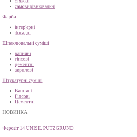
стяжки
самовирівнювальні
Фарби
інтер'єрні
фасадні
Шпаклювальні суміші
вапняні
гіпсові
цементні
акрилові
Штукатурні суміші
Вапняні
Гіпсові
Цементні
НОВИНКА
Ферозіт 14 UNISIL PUTZGRUND