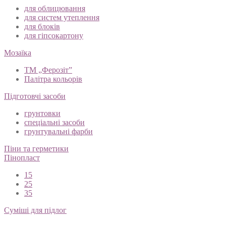
для облицювання
для систем утеплення
для блоків
для гіпсокартону
Мозаїка
ТМ „Ферозіт”
Палітра кольорів
Підготовчі засоби
грунтовки
спеціальні засоби
грунтувальні фарби
Піни та герметики
Пінопласт
15
25
35
Суміші для підлог