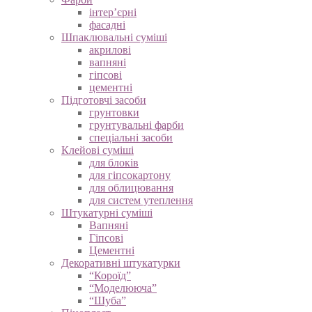
інтер’єрні
фасадні
Шпаклювальні суміші
акрилові
вапняні
гіпсові
цементні
Підготовчі засоби
грунтовки
грунтувальні фарби
спеціальні засоби
Клейові суміші
для блоків
для гіпсокартону
для облицювання
для систем утеплення
Штукатурні суміші
Вапняні
Гіпсові
Цементні
Декоративні штукатурки
“Короїд”
“Моделююча”
“Шуба”