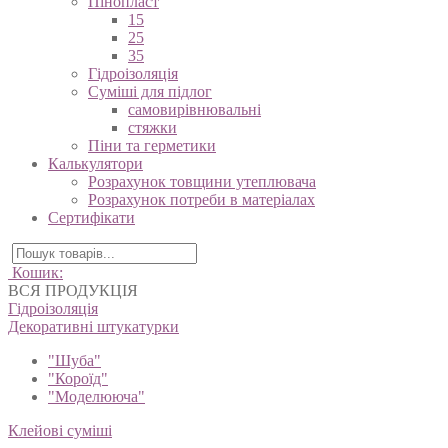
Пінопласт
15
25
35
Гідроізоляція
Суміші для підлог
самовирівнювальні
стяжки
Піни та герметики
Калькулятори
Розрахунок товщини утеплювача
Розрахунок потреби в матеріалах
Сертифікати
Кошик:
ВСЯ ПРОДУКЦІЯ
Гідроізоляція
Декоративні штукатурки
"Шуба"
"Короїд"
"Моделююча"
Клейові суміші