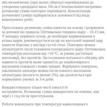
або механічному (при малих обертах) перемішуванні до
утворення однорідної маси. Після п’ятихвилинної витримки
розчинову суміш повторно перемішати. Консистенція
розчинової суміші підбирається в залежності від виду
виконуваних робіт.
Приготовану розчинову суміш нанести на основу і розрівняти
за допомогою правила. Оптимальна товщина шару – 10-15 мм.
У випадку нерівних основ, де необхідне вирівнювання в
кілька шарів, рекомендується на ще не висохлий перший шар
нанести борозни у вигляді густої сітки. Повторно можна
штукатурити після тужавіння попереднього шару. Оптимальна
температура висихання від +10 ºС, за умови достатньої
вентиляції, без протягів. Застосування потужного обігріву або
наявність протягів може привести до нерівномірного
висихання поверхні і появи тріщин. Фарбувати поверхню,
наклеювати шпалери можна після повного висихання
штукатурки (вологість менше 2%), що досягається при
нормальних умовах за 3-4 доби.
Використовувати тільки чисті ємності й
інструменти. Розчинову суміш використати не пізніше, ніж
через 1 год після приготування.
Роботи виконувати при температурі навколишнього