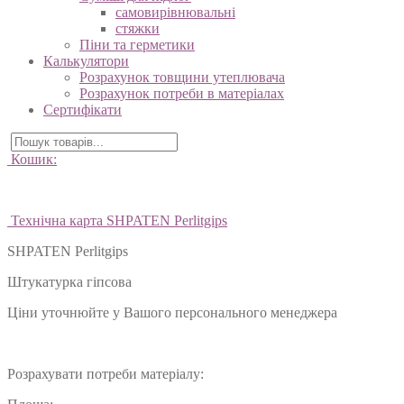
самовирівнювальні
стяжки
Піни та герметики
Калькулятори
Розрахунок товщини утеплювача
Розрахунок потреби в матеріалах
Сертифікати
Кошик:
Технічна карта SHPATEN Perlitgips
SHPATEN Perlitgips
Штукатурка гіпсова
Ціни уточнюйте у Вашого персонального менеджера
Розрахувати потреби матеріалу: