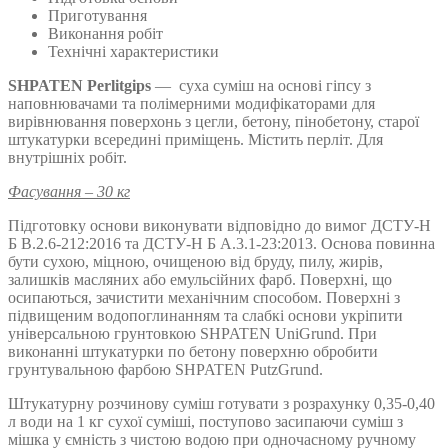
Приготування
Виконання робіт
Технічні характеристики
SHPATEN
Perlitgips
— суха суміш на основі гіпсу з
наповнювачами та полімерними модифікаторами для
вирівнювання поверхонь з цегли, бетону, пінобетону, старої
штукатурки всередині приміщень. Містить перліт. Для
внутрішніх робіт.
Фасування – 30 кг
Підготовку основи виконувати відповідно до вимог ДСТУ-Н
Б В.2.6-212:2016 та ДСТУ-Н Б А.3.1-23:2013. Основа повинна
бути сухою, міцною, очищеною від бруду, пилу, жирів,
залишків масляних або емульсійних фарб. Поверхні, що
осипаються, зачистити механічним способом. Поверхні з
підвищеним водопоглинанням та слабкі основи укріпити
універсальною грунтовкою SHPATEN UniGrund. При
виконанні штукатурки по бетону поверхню обробити
грунтувальною фарбою SHPATEN PutzGrund.
Штукатурну розчинову суміш готувати з розрахунку 0,35-0,40
л води на 1 кг сухої суміші, поступово засипаючи суміш з
мішка у ємність з чистою водою при одночасному ручному