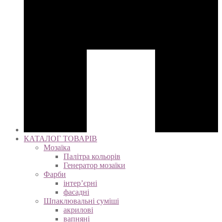
КАТАЛОГ ТОВАРІВ
Мозаїка
Палітра кольорів
Генератор мозаїки
Фарби
інтер’єрні
фасадні
Шпаклювальні суміші
акрилові
вапняні