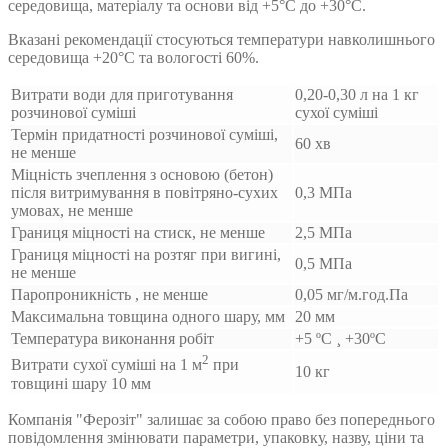
середовища, матеріалу та основи від +5°С до +30°С.
Вказані рекомендації стосуються температури навколишнього
середовища +20°С та вологості 60%.
Витрати води для приготування
0,20-0,30 л на 1 кг
розчинової суміші
сухої суміші
Термін придатності розчинової суміші,
60 хв
не менше
Міцність зчеплення з основою (бетон)
після витримування в повітряно-сухих
0,3 МПа
умовах, не менше
Границя міцності на стиск, не менше
2,5 МПа
Границя міцності на розтяг при вигині,
0,5 МПа
не менше
Паропроникність , не менше
0,05 мг/м.год.Па
Максимальна товщина одного шару, мм
20 мм
Температура виконання робіт
+5 ºС ¸ +30ºС
2
Витрати сухої суміші на 1 м
при
10 кг
товщині шару 10 мм
Компанія "Ферозіт" залишає за собою право без попереднього
повідомлення змінювати параметри, упаковку, назву, ціни та