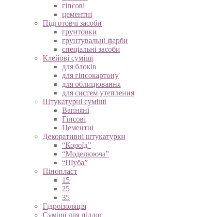
гіпсові
цементні
Підготовчі засоби
грунтовки
грунтувальні фарби
спеціальні засоби
Клейові суміші
для блоків
для гіпсокартону
для облицювання
для систем утеплення
Штукатурні суміші
Вапняні
Гіпсові
Цементні
Декоративні штукатурки
“Короїд”
“Моделююча”
“Шуба”
Пінопласт
15
25
35
Гідроізоляція
Суміші для підлог