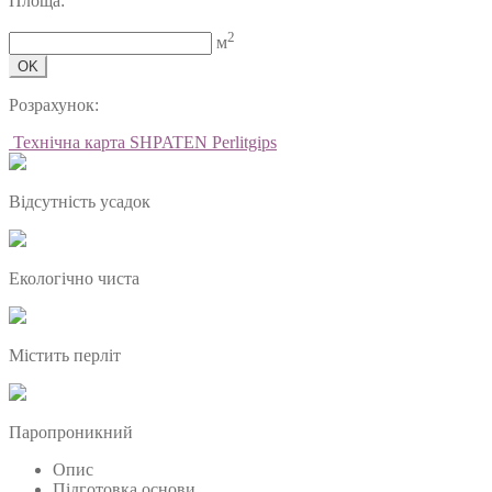
Площа:
2
м
OK
Розрахунок:
Технічна карта SHPATEN Perlitgips
Відсутність усадок
Екологічно чиста
Містить перліт
Паропроникний
Опис
Підготовка основи