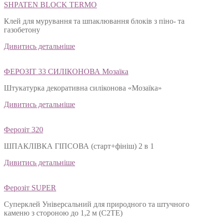
SHPATEN BLOСK TERMO
Клей для мурування та шпаклювання блоків з піно- та
газобетону
Дивитись детальніше
ФЕРОЗІТ 33 СИЛІКОНОВА Мозаїка
Штукатурка декоративна силіконова «Мозаїка»
Дивитись детальніше
Ферозіт 320
ШПАКЛІВКА ГІПСОВА (старт+фініш) 2 в 1
Дивитись детальніше
Ферозіт SUPER
Суперклей Універсальний для природного та штучного
каменю з стороною до 1,2 м (C2TЕ)