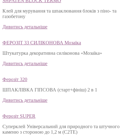
SHPATEN BLOСK TERMO
Клей для мурування та шпаклювання блоків з піно- та
газобетону
Дивитись детальніше
ФЕРОЗІТ 33 СИЛІКОНОВА Мозаїка
Штукатурка декоративна силіконова «Мозаїка»
Дивитись детальніше
Ферозіт 320
ШПАКЛІВКА ГІПСОВА (старт+фініш) 2 в 1
Дивитись детальніше
Ферозіт SUPER
Суперклей Універсальний для природного та штучного
каменю з стороною до 1,2 м (C2TЕ)