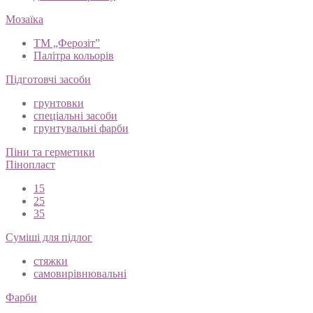
Мозаїка
ТМ „Ферозіт”
Палітра кольорів
Підготовчі засоби
грунтовки
спеціальні засоби
грунтувальні фарби
Піни та герметики
Пінопласт
15
25
35
Суміші для підлог
стяжки
самовирівнювальні
Фарби