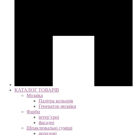
КАТАЛОГ ТОВАРІВ
Мозаїка
Палітра кольорів
Генератор мозаїки
Фарби
інтер’єрні
фасадні
Шпаклювальні суміші
акрилові