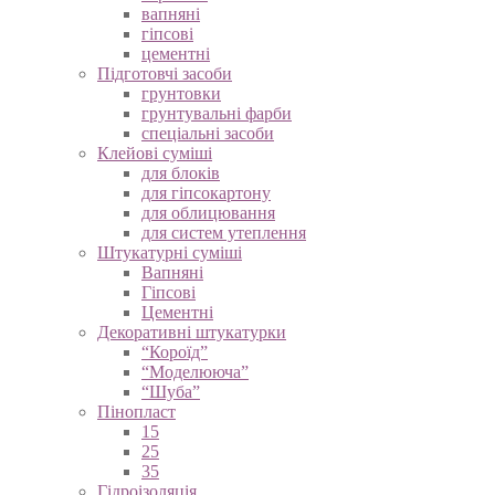
вапняні
гіпсові
цементні
Підготовчі засоби
грунтовки
грунтувальні фарби
спеціальні засоби
Клейові суміші
для блоків
для гіпсокартону
для облицювання
для систем утеплення
Штукатурні суміші
Вапняні
Гіпсові
Цементні
Декоративні штукатурки
“Короїд”
“Моделююча”
“Шуба”
Пінопласт
15
25
35
Гідроізоляція