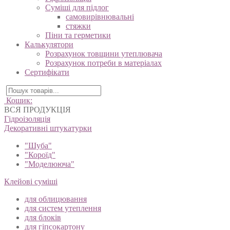
Суміші для підлог
самовирівнювальні
стяжки
Піни та герметики
Калькулятори
Розрахунок товщини утеплювача
Розрахунок потреби в матеріалах
Сертифікати
Кошик:
ВСЯ ПРОДУКЦІЯ
Гідроізоляція
Декоративні штукатурки
"Шуба"
"Короїд"
"Моделююча"
Клейові суміші
для облицювання
для систем утеплення
для блоків
для гіпсокартону