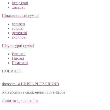
інтер'єрні
фасадні
Шпаклювальні суміші
вапняні
гіпсові
цементні
акрилові
Штукатурні суміші
Вапняні
Гіпсові
Цементні
НОВИНКА
Ферозіт 14 UNISIL PUTZGRUND
Універсальна силіконова грунт-фарба
Дивитись детальніше