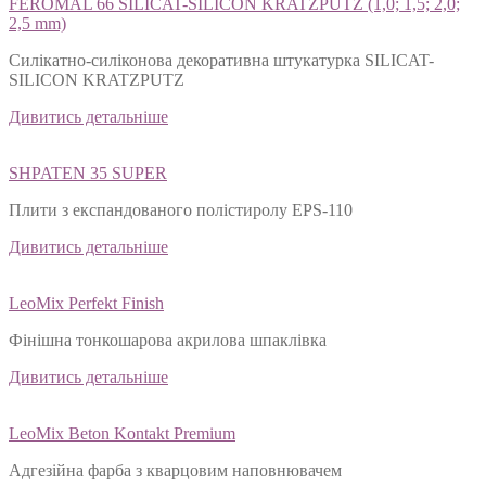
FEROMAL 66 SILICAT-SILICON KRATZPUTZ (1,0; 1,5; 2,0;
2,5 mm)
Силікатно-силіконова декоративна штукатурка SILICAT-
SILICON KRATZPUTZ
Дивитись детальніше
SHPATEN 35 SUPER
Плити з експандованого полістиролу EPS-110
Дивитись детальніше
LeoMix Perfekt Finish
Фінішна тонкошарова акрилова шпаклівка
Дивитись детальніше
LeoMix Beton Kontakt Premium
Адгезійна фарба з кварцовим наповнювачем