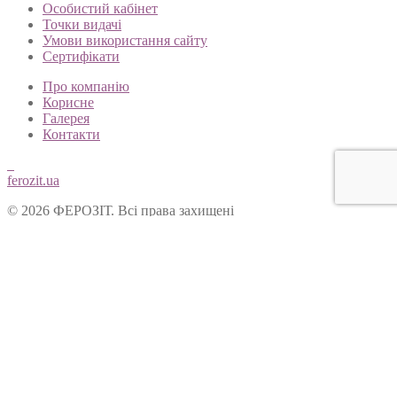
Особистий кабінет
Точки видачі
Умови використання сайту
Сертифікати
Про компанію
Корисне
Галерея
Контакти
ferozit.ua
© 2026 ФЕРОЗІТ. Всі права захищені
Цей сайт використовує cookies, щоб покращити Ваш досвід
користування нашим веб-сайтом. Продовжуючи переглядати
наш сайт, Ви погоджуєтеся на використання cookies.
Ok
Форма зворотнього зв’язку
Вітаємо Вас на сайті ТОВ “Ферозіт”!