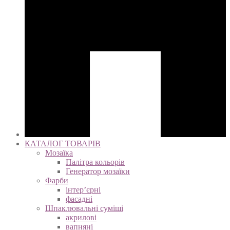
КАТАЛОГ ТОВАРІВ
Мозаїка
Палітра кольорів
Генератор мозаїки
Фарби
інтер’єрні
фасадні
Шпаклювальні суміші
акрилові
вапняні