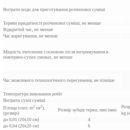
Витрати води для приготування розчинової суміші
Термін придатності розчинової суміші, не менше
Відкритий час, не менше
Час коригування, не менше
Міцність зчеплення з основою після витримування в
повітряно-сухих умовах, не менше
Час можливого технологічного пересування, не пізніше
Температура виконання робіт
Витрати сухої суміші
2
2
Розр
Площа плит, m
(м
),
Розмір зубців терки, mm (мм)
(розмір)
kg (
до 0,01 (10х10 см)
4
до 0,04 (20х20 см)
6