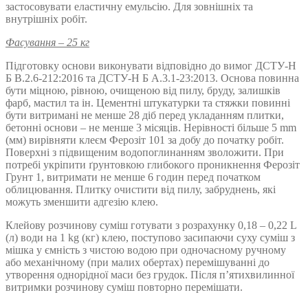
застосовувати еластичну емульсію. Для зовнішніх та
внутрішніх робіт.
Фасування – 25 кг
Підготовку основи виконувати відповідно до вимог ДСТУ-Н
Б В.2.6-212:2016 та ДСТУ-Н Б А.3.1-23:2013. Основа повинна
бути міцною, рівною, очищеною від пилу, бруду, залишків
фарб, мастил та ін. Цементні штукатурки та стяжки повинні
бути витримані не менше 28 діб перед укладанням плитки,
бетонні основи – не менше 3 місяців. Нерівності більше 5 mm
(мм) вирівняти клеєм Ферозіт 101 за добу до початку робіт.
Поверхні з підвищеним водопоглинанням зволожити. При
потребі укріпити ґрунтовкою глибокого проникнення Ферозіт
Грунт 1, витримати не менше 6 годин перед початком
облицювання. Плитку очистити від пилу, забруднень, які
можуть зменшити адгезію клею.
Клейову розчинову суміш готувати з розрахунку 0,18 – 0,22 L
(л) води на 1 kg (кг) клею, поступово засипаючи суху суміш з
мішка у ємність з чистою водою при одночасному ручному
або механічному (при малих обертах) перемішуванні до
утворення однорідної маси без грудок. Після п’ятихвилинної
витримки розчинову суміш повторно перемішати.