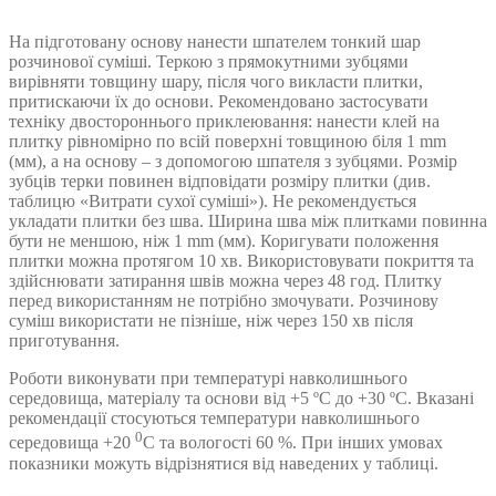
На підготовану основу нанести шпателем тонкий шар
розчинової суміші. Теркою з прямокутними зубцями
вирівняти товщину шару, після чого викласти плитки,
притискаючи їх до основи. Рекомендовано застосувати
техніку двостороннього приклеювання: нанести клей на
плитку рівномірно по всій поверхні товщиною біля 1 mm
(мм), а на основу – з допомогою шпателя з зубцями. Розмір
зубців терки повинен відповідати розміру плитки (див.
таблицю «Витрати сухої суміші»). Не рекомендується
укладати плитки без шва. Ширина шва між плитками повинна
бути не меншою, ніж 1 mm (мм). Коригувати положення
плитки можна протягом 10 хв. Використовувати покриття та
здійснювати затирання швів можна через 48 год. Плитку
перед використанням не потрібно змочувати. Розчинову
суміш використати не пізніше, ніж через 150 хв після
приготування.
Роботи виконувати при температурі навколишнього
середовища, матеріалу та основи від +5 ºС до +30 ºС. Вказані
рекомендації стосуються температури навколишнього
0
середовища +20
С та вологості 60 %. При інших умовах
показники можуть відрізнятися від наведених у таблиці.