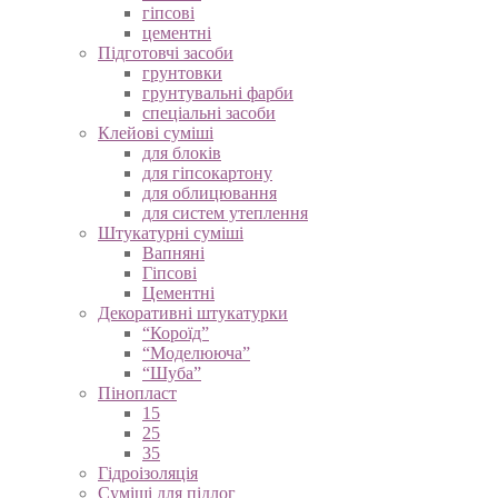
гіпсові
цементні
Підготовчі засоби
грунтовки
грунтувальні фарби
спеціальні засоби
Клейові суміші
для блоків
для гіпсокартону
для облицювання
для систем утеплення
Штукатурні суміші
Вапняні
Гіпсові
Цементні
Декоративні штукатурки
“Короїд”
“Моделююча”
“Шуба”
Пінопласт
15
25
35
Гідроізоляція
Суміші для підлог