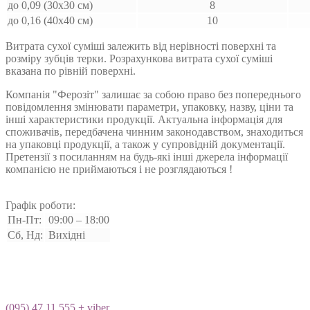
до 0,09 (30х30 см)
8
до 0,16 (40х40 см)
10
Витрата сухої суміші залежить від нерівності поверхні та
розміру зубців терки. Розрахункова витрата сухої суміші
вказана по рівній поверхні.
Компанія "Ферозіт" залишає за собою право без попереднього
повідомлення змінювати параметри, упаковку, назву, ціни та
інші характеристики продукції. Актуальна інформація для
споживачів, передбачена чинним законодавством, знаходиться
на упаковці продукції, а також у супровідній документації.
Претензії з посиланням на будь-які інші джерела інформації
компанією не приймаються і не розглядаються !
Графік роботи:
Пн-Пт:
09:00 – 18:00
Сб, Нд:
Вихідні
(095) 47 11 555 + viber