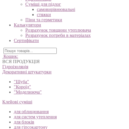
Суміші для підлог
самовирівнювальні
стяжки
Піни та герметики
Калькулятори
Розрахунок товщини утеплювача
Розрахунок потреби в матеріалах
Сертифікати
Кошик:
ВСЯ ПРОДУКЦІЯ
Гідроізоляція
Декоративні штукатурки
"Шуба"
"Короїд"
"Моделююча"
Клейові суміші
для облицювання
для систем утеплення
для блоків
для гіпсокартону