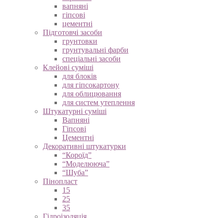
вапняні
гіпсові
цементні
Підготовчі засоби
грунтовки
грунтувальні фарби
спеціальні засоби
Клейові суміші
для блоків
для гіпсокартону
для облицювання
для систем утеплення
Штукатурні суміші
Вапняні
Гіпсові
Цементні
Декоративні штукатурки
“Короїд”
“Моделююча”
“Шуба”
Пінопласт
15
25
35
Гідроізоляція