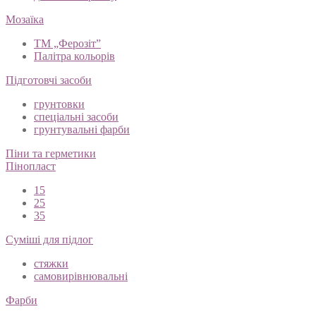
Мозаїка
ТМ „Ферозіт”
Палітра кольорів
Підготовчі засоби
грунтовки
спеціальні засоби
грунтувальні фарби
Піни та герметики
Пінопласт
15
25
35
Суміші для підлог
стяжки
самовирівнювальні
Фарби