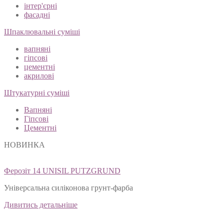
інтер'єрні
фасадні
Шпаклювальні суміші
вапняні
гіпсові
цементні
акрилові
Штукатурні суміші
Вапняні
Гіпсові
Цементні
НОВИНКА
Ферозіт 14 UNISIL PUTZGRUND
Універсальна силіконова грунт-фарба
Дивитись детальніше