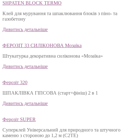
SHPATEN BLOСK TERMO
Клей для мурування та шпаклювання блоків з піно- та
газобетону
Дивитись детальніше
ФЕРОЗІТ 33 СИЛІКОНОВА Мозаїка
Штукатурка декоративна силіконова «Мозаїка»
Дивитись детальніше
Ферозіт 320
ШПАКЛІВКА ГІПСОВА (старт+фініш) 2 в 1
Дивитись детальніше
Ферозіт SUPER
Суперклей Універсальний для природного та штучного
каменю з стороною до 1,2 м (C2TЕ)