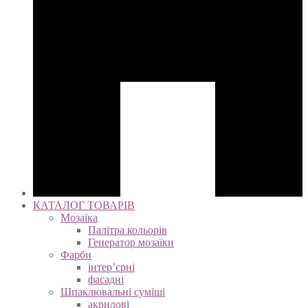
КАТАЛОГ ТОВАРІВ
Мозаїка
Палітра кольорів
Генератор мозаїки
Фарби
інтер’єрні
фасадні
Шпаклювальні суміші
акрилові