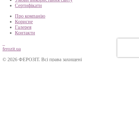
Сертифікати
Про компанію
Корисне
Галерея
Контакти
ferozit.ua
© 2026 ФЕРОЗІТ. Всі права захищені
Цей сайт використовує cookies, щоб покращити Ваш досвід
користування нашим веб-сайтом. Продовжуючи переглядати
наш сайт, Ви погоджуєтеся на використання cookies.
Ok
Форма зворотнього зв’язку
Вітаємо Вас на сайті ТОВ “Ферозіт”!
Питання опрацьовуються операторами у робочі дні з 10:00 до
18:00. Якщо питання задане у не робочій час, воно буде
опрацьоване у наступний робочий день.