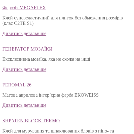
Ферозіт MEGAFLEX
Клей супереластичний для плиток без обмеження розмірів
(клас С2ТЕ S1)
Дивитись детальніше
ГЕНЕРАТОР МОЗАЇКИ
Ексклюзивна мозаїка, яка не схожа на інші
Дивитись детальніше
FEROMAL 26
Матова акрилова інтер’єрна фарба ЕКОWEISS
Дивитись детальніше
SHPATEN BLOСK TERMO
Клей для мурування та шпаклювання блоків з піно- та