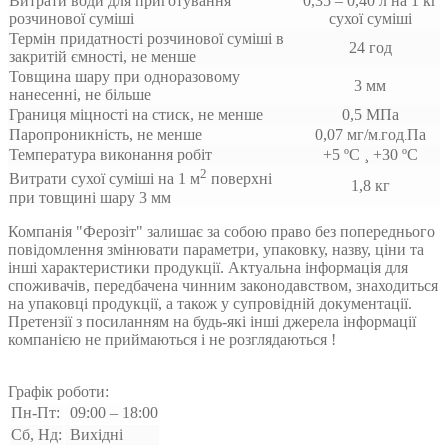
Витрати води для приготування
0,35 – 0,40 л на 1 кг
розчинової суміші
сухої суміші
Термін придатності розчинової суміші в
24 год
закритій ємності, не менше
Товщина шару при одноразовому
3 мм
нанесенні, не більше
Границя міцності на стиск, не менше
0,5 МПа
Паропроникність, не менше
0,07 мг/м
год
Па
.
.
Температура виконання робіт
+5 ºС ¸ +30 ºС
2
Витрати сухої суміші на 1 м
поверхні
1,8 кг
при товщині шару 3 мм
Компанія "Ферозіт" залишає за собою право без попереднього
повідомлення змінювати параметри, упаковку, назву, ціни та
інші характеристики продукції. Актуальна інформація для
споживачів, передбачена чинним законодавством, знаходиться
на упаковці продукції, а також у супровідній документації.
Претензії з посиланням на будь-які інші джерела інформації
компанією не приймаються і не розглядаються !
Графік роботи:
Пн-Пт:
09:00 – 18:00
Сб, Нд:
Вихідні