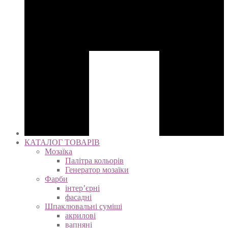
КАТАЛОГ ТОВАРІВ
Мозаїка
Палітра кольорів
Генератор мозаїки
Фарби
інтер’єрні
фасадні
Шпаклювальні суміші
акрилові
вапняні