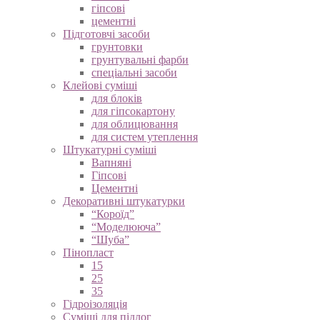
гіпсові
цементні
Підготовчі засоби
грунтовки
грунтувальні фарби
спеціальні засоби
Клейові суміші
для блоків
для гіпсокартону
для облицювання
для систем утеплення
Штукатурні суміші
Вапняні
Гіпсові
Цементні
Декоративні штукатурки
“Короїд”
“Моделююча”
“Шуба”
Пінопласт
15
25
35
Гідроізоляція
Суміші для підлог