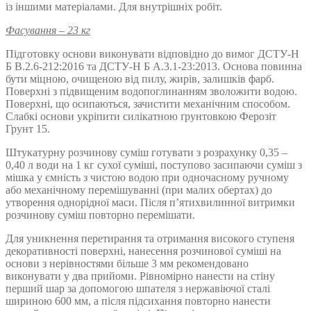
із іншими матеріалами. Для внутрішніх робіт.
Фасування – 23 кг
Підготовку основи виконувати відповідно до вимог ДСТУ-Н
Б В.2.6-212:2016 та ДСТУ-Н Б А.3.1-23:2013. Основа повинна
бути міцною, очищеною від пилу, жирів, залишків фарб.
Поверхні з підвищеним водопоглинанням зволожити водою.
Поверхні, що осипаються, зачистити механічним способом.
Слабкі основи укріпити силікатною ґрунтовкою Ферозіт
Грунт 15.
Штукатурну розчинову суміш готувати з розрахунку 0,35 –
0,40 л води на 1 кг сухої суміші, поступово засипаючи суміш з
мішка у ємність з чистою водою при одночасному ручному
або механічному перемішуванні (при малих обертах) до
утворення однорідної маси. Після п’ятихвилинної витримки
розчинову суміш повторно перемішати.
Для уникнення перетирання та отримання високого ступеня
декоративності поверхні, нанесення розчинової суміші на
основи з нерівностями більше 3 мм рекомендовано
виконувати у два прийоми. Рівномірно нанести на стіну
перший шар за допомогою шпателя з нержавіючої сталі
шириною 600 мм, а після підсихання повторно нанести