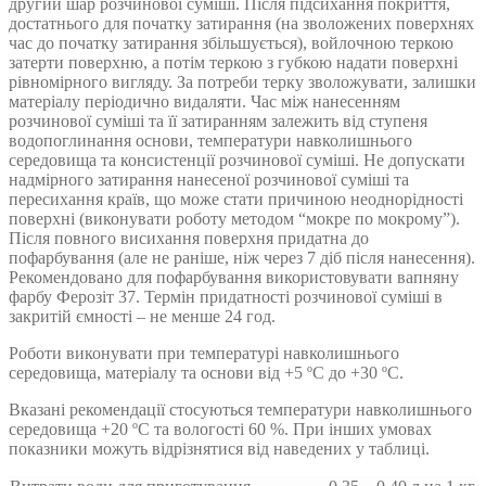
другий шар розчинової суміші. Після підсихання покриття,
достатнього для початку затирання (на зволожених поверхнях
час до початку затирання збільшується), войлочною теркою
затерти поверхню, а потім теркою з губкою надати поверхні
рівномірного вигляду. За потреби терку зволожувати, залишки
матеріалу періодично видаляти. Час між нанесенням
розчинової суміші та її затиранням залежить від ступеня
водопоглинання основи, температури навколишнього
середовища та консистенції розчинової суміші. Не допускати
надмірного затирання нанесеної розчинової суміші та
пересихання країв, що може стати причиною неоднорідності
поверхні (виконувати роботу методом “мокре по мокрому”).
Після повного висихання поверхня придатна до
пофарбування (але не раніше, ніж через 7 діб після нанесення).
Рекомендовано для пофарбування використовувати вапняну
фарбу Ферозіт 37. Термін придатності розчинової суміші в
закритій ємності – не менше 24 год.
Роботи виконувати при температурі навколишнього
середовища, матеріалу та основи від +5 ºС до +30 ºС.
Вказані рекомендації стосуються температури навколишнього
середовища +20 ºС та вологості 60 %. При інших умовах
показники можуть відрізнятися від наведених у таблиці.