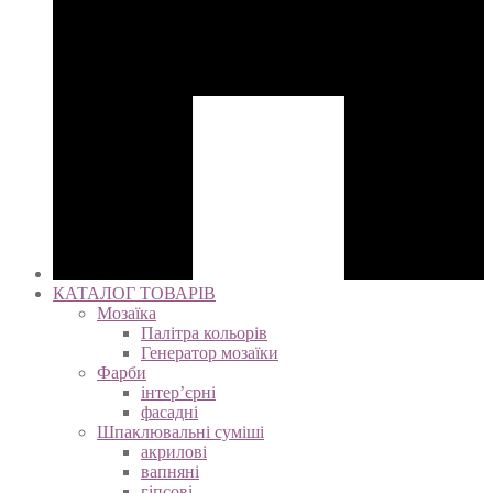
КАТАЛОГ ТОВАРІВ
Мозаїка
Палітра кольорів
Генератор мозаїки
Фарби
інтер’єрні
фасадні
Шпаклювальні суміші
акрилові
вапняні
гіпсові