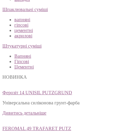
Шпаклювальні суміші
вапняні
гіпсові
цементні
акрилові
Штукатурні суміші
Вапняні
Гіпсові
Цементні
НОВИНКА
Ферозіт 14 UNISIL PUTZGRUND
Універсальна силіконова грунт-фарба
Дивитись детальніше
FEROMAL 49 TRAFARET PUTZ