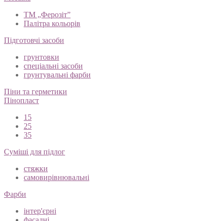
ТМ „Ферозіт”
Палітра кольорів
Підготовчі засоби
грунтовки
спеціальні засоби
грунтувальні фарби
Піни та герметики
Пінопласт
15
25
35
Суміші для підлог
стяжки
самовирівнювальні
Фарби
інтер'єрні
фасадні