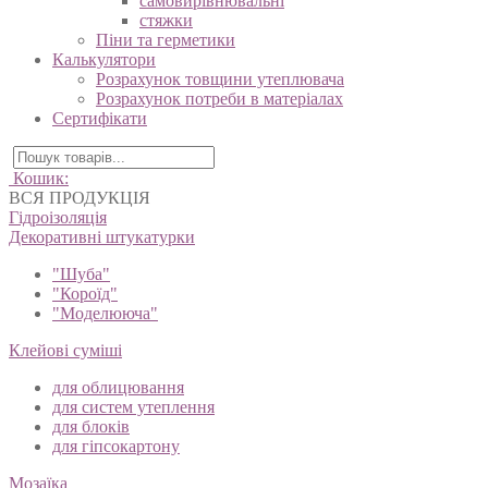
самовирівнювальні
стяжки
Піни та герметики
Калькулятори
Розрахунок товщини утеплювача
Розрахунок потреби в матеріалах
Сертифікати
Кошик:
ВСЯ ПРОДУКЦІЯ
Гідроізоляція
Декоративні штукатурки
"Шуба"
"Короїд"
"Моделююча"
Клейові суміші
для облицювання
для систем утеплення
для блоків
для гіпсокартону
Мозаїка