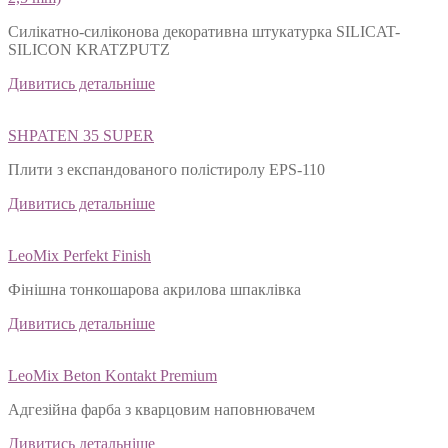
Силікатно-силіконова декоративна штукатурка SILICAT-
SILICON KRATZPUTZ
Дивитись детальніше
SHPATEN 35 SUPER
Плити з експандованого полістиролу EPS-110
Дивитись детальніше
LeoMix Perfekt Finish
Фінішна тонкошарова акрилова шпаклівка
Дивитись детальніше
LeoMix Beton Kontakt Premium
Адгезійна фарба з кварцовим наповнювачем
Дивитись детальніше