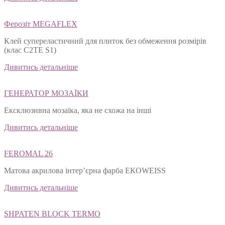
Ферозіт MEGAFLEX
Клей супереластичний для плиток без обмеження розмірів
(клас С2ТЕ S1)
Дивитись детальніше
ГЕНЕРАТОР МОЗАЇКИ
Ексклюзивна мозаїка, яка не схожа на інші
Дивитись детальніше
FEROMAL 26
Матова акрилова інтер’єрна фарба ЕКОWEISS
Дивитись детальніше
SHPATEN BLOСK TERMO