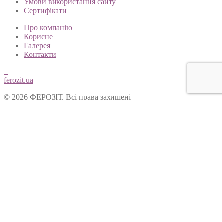
Умови використання сайту
Сертифікати
Про компанію
Корисне
Галерея
Контакти
ferozit.ua
© 2026 ФЕРОЗІТ. Всі права захищені
Цей сайт використовує cookies, щоб покращити Ваш досвід
користування нашим веб-сайтом. Продовжуючи переглядати
наш сайт, Ви погоджуєтеся на використання cookies.
Ok
Форма зворотнього зв’язку
Вітаємо Вас на сайті ТОВ “Ферозіт”!
Питання опрацьовуються операторами у робочі дні з 10:00 до
18:00. Якщо питання задане у не робочій час, воно буде
опрацьоване у наступний робочий день.