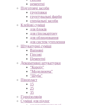
цементні
Підготовчі засоби
грунтовки
грунтувальні фарби
спеціальні засоби
Клейові суміші
для блоків
для гіпсокартону
для облицювання
для систем утеплення
Штукатурні суміші
Вапняні
Гіпсові
Цементні
Декоративні штукатурки
“Короїд”
“Моделююча”
“Шуба”
Пінопласт
15
25
35
Гідроізоляція
Суміші для підлог