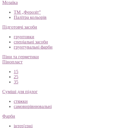
Мозаїка
ТМ „Ферозіт”
Палітра кольорів
Підготовчі засоби
грунтовки
спеціальні засоби
грунтувальні фарби
Піни та герметики
Пінопласт
15
25
35
Суміші для підлог
стяжки
самовирівнювальні
Фарби