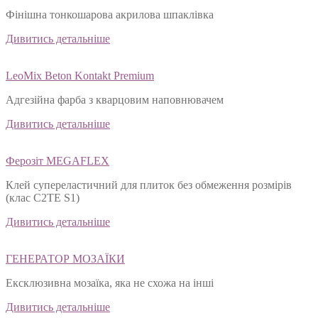
LeoMix Perfekt Finish
Фінішна тонкошарова акрилова шпаклівка
Дивитись детальніше
LeoMix Beton Kontakt Premium
Адгезійна фарба з кварцовим наповнювачем
Дивитись детальніше
Ферозіт MEGAFLEX
Клей супереластичний для плиток без обмеження розмірів
(клас С2ТЕ S1)
Дивитись детальніше
ГЕНЕРАТОР МОЗАЇКИ
Ексклюзивна мозаїка, яка не схожа на інші