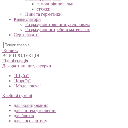
Гідроізоляція
Суміші для підлог
самовирівнювальні
стяжки
Піни та герметики
Калькулятори
Розрахунок товщини утеплювача
Розрахунок потреби в матеріалах
Сертифікати
Кошик:
ВСЯ ПРОДУКЦІЯ
Гідроізоляція
Декоративні штукатурки
"Шуба"
"Короїд"
"Моделююча"
Клейові суміші
для облицювання
для систем утеплення
для блоків
для гіпсокартону