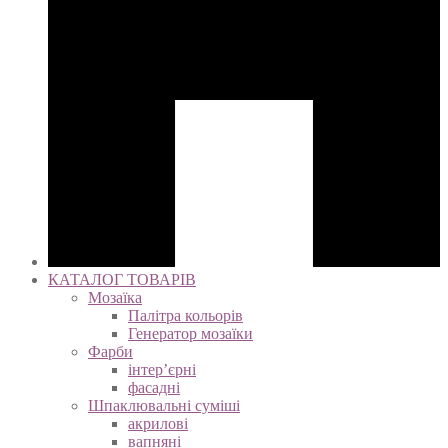
КАТАЛОГ ТОВАРІВ
Мозаїка
Палітра кольорів
Генератор мозаїки
Фарби
інтер’єрні
фасадні
Шпаклювальні суміші
акрилові