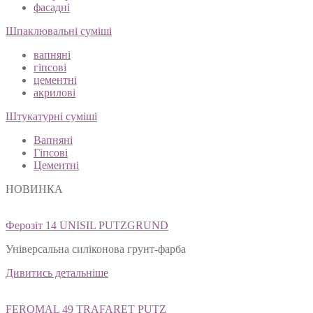
інтер'єрні
фасадні
Шпаклювальні суміші
вапняні
гіпсові
цементні
акрилові
Штукатурні суміші
Вапняні
Гіпсові
Цементні
НОВИНКА
Ферозіт 14 UNISIL PUTZGRUND
Універсальна силіконова грунт-фарба
Дивитись детальніше