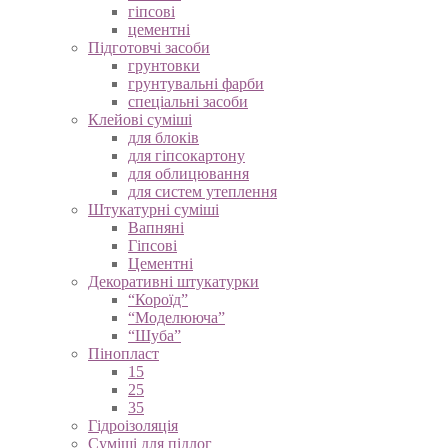
вапняні
гіпсові
цементні
Підготовчі засоби
грунтовки
грунтувальні фарби
спеціальні засоби
Клейові суміші
для блоків
для гіпсокартону
для облицювання
для систем утеплення
Штукатурні суміші
Вапняні
Гіпсові
Цементні
Декоративні штукатурки
“Короїд”
“Моделююча”
“Шуба”
Пінопласт
15
25
35