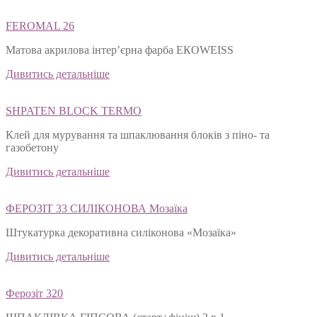
Дивитись детальніше
FEROMAL 26
Матова акрилова інтер’єрна фарба ЕКОWEISS
Дивитись детальніше
SHPATEN BLOСK TERMO
Клей для мурування та шпаклювання блоків з піно- та
газобетону
Дивитись детальніше
ФЕРОЗІТ 33 СИЛІКОНОВА Мозаїка
Штукатурка декоративна силіконова «Мозаїка»
Дивитись детальніше
Ферозіт 320