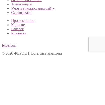
Точки видачі
Умови використання сайту
Сертифікати
Про компанію
Корисне
Галерея
Контакти
ferozit.ua
© 2026 ФЕРОЗІТ. Всі права захищені
Цей сайт використовує cookies, щоб покращити Ваш досвід
користування нашим веб-сайтом. Продовжуючи переглядати
наш сайт, Ви погоджуєтеся на використання cookies.
Ok
Форма зворотнього зв’язку
Вітаємо Вас на сайті ТОВ “Ферозіт”!
Питання опрацьовуються операторами у робочі дні з 10:00 до