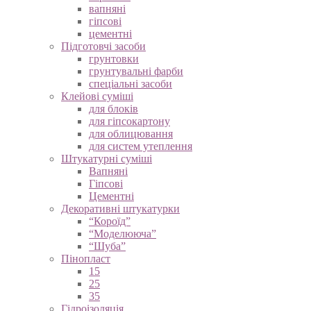
вапняні
гіпсові
цементні
Підготовчі засоби
грунтовки
грунтувальні фарби
спеціальні засоби
Клейові суміші
для блоків
для гіпсокартону
для облицювання
для систем утеплення
Штукатурні суміші
Вапняні
Гіпсові
Цементні
Декоративні штукатурки
“Короїд”
“Моделююча”
“Шуба”
Пінопласт
15
25
35
Гідроізоляція