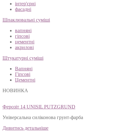
інтер'єрні
фасадні
Шпаклювальні суміші
вапняні
гіпсові
цементні
акрилові
Штукатурні суміші
Вапняні
Гіпсові
Цементні
НОВИНКА
Ферозіт 14 UNISIL PUTZGRUND
Універсальна силіконова грунт-фарба
Дивитись детальніше