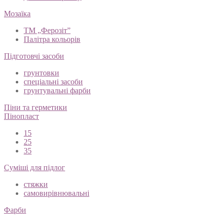
Мозаїка
ТМ „Ферозіт”
Палітра кольорів
Підготовчі засоби
грунтовки
спеціальні засоби
грунтувальні фарби
Піни та герметики
Пінопласт
15
25
35
Суміші для підлог
стяжки
самовирівнювальні
Фарби