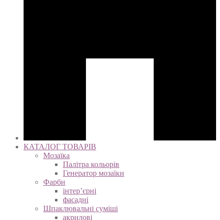
КАТАЛОГ ТОВАРІВ
Мозаїка
Палітра кольорів
Генератор мозаїки
Фарби
інтер’єрні
фасадні
Шпаклювальні суміші
акрилові