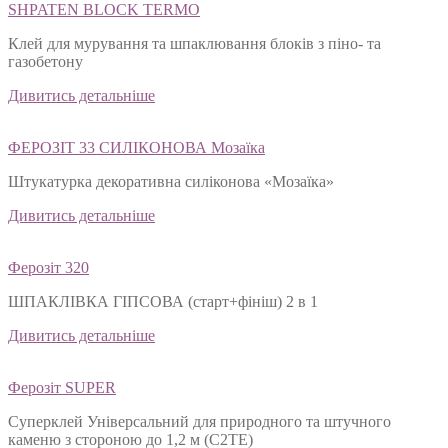
SHPATEN BLOСK TERMO
Клей для мурування та шпаклювання блоків з піно- та
газобетону
Дивитись детальніше
ФЕРОЗІТ 33 СИЛІКОНОВА Мозаїка
Штукатурка декоративна силіконова «Мозаїка»
Дивитись детальніше
Ферозіт 320
ШПАКЛІВКА ГІПСОВА (старт+фініш) 2 в 1
Дивитись детальніше
Ферозіт SUPER
Суперклей Універсальний для природного та штучного
каменю з стороною до 1,2 м (C2TЕ)