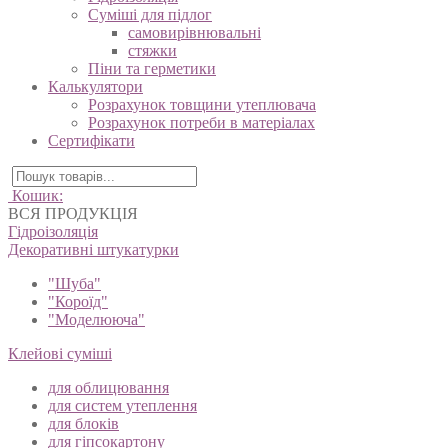
Суміші для підлог
самовирівнювальні
стяжки
Піни та герметики
Калькулятори
Розрахунок товщини утеплювача
Розрахунок потреби в матеріалах
Сертифікати
Кошик:
ВСЯ ПРОДУКЦІЯ
Гідроізоляція
Декоративні штукатурки
"Шуба"
"Короїд"
"Моделююча"
Клейові суміші
для облицювання
для систем утеплення
для блоків
для гіпсокартону