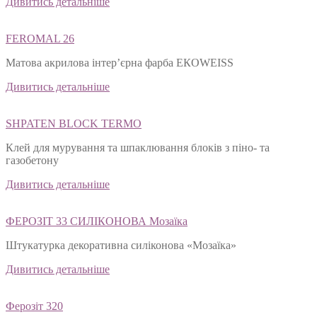
Дивитись детальніше
FEROMAL 26
Матова акрилова інтер’єрна фарба ЕКОWEISS
Дивитись детальніше
SHPATEN BLOСK TERMO
Клей для мурування та шпаклювання блоків з піно- та
газобетону
Дивитись детальніше
ФЕРОЗІТ 33 СИЛІКОНОВА Мозаїка
Штукатурка декоративна силіконова «Мозаїка»
Дивитись детальніше
Ферозіт 320