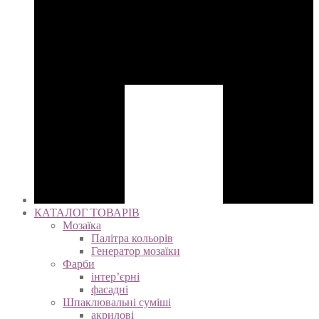
КАТАЛОГ ТОВАРІВ
Мозаїка
Палітра кольорів
Генератор мозаїки
Фарби
інтер’єрні
фасадні
Шпаклювальні суміші
акрилові