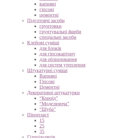
вапняні
гіпсові
цементні
Підготовчі засоби
грунтовки
грунтувальні фарби
спеціальні засоби
Клейові суміші
для блоків
для гіпсокартону
для облицювання
для систем утеплення
Штукатурні суміші
Вапняні
Гіпсові
Цементні
Декоративні штукатурки
“Короїд”
“Моделююча”
“Шуба”
Пінопласт
15
25
35
Гідроізоляція