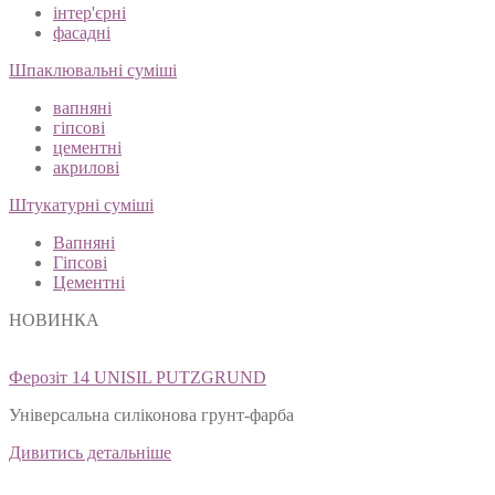
інтер'єрні
фасадні
Шпаклювальні суміші
вапняні
гіпсові
цементні
акрилові
Штукатурні суміші
Вапняні
Гіпсові
Цементні
НОВИНКА
Ферозіт 14 UNISIL PUTZGRUND
Універсальна силіконова грунт-фарба
Дивитись детальніше