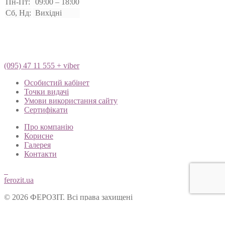
Пн-Пт:
09:00 – 18:00
Сб, Нд:
Вихідні
(095) 47 11 555 + viber
Особистий кабінет
Точки видачі
Умови використання сайту
Сертифікати
Про компанію
Корисне
Галерея
Контакти
ferozit.ua
© 2026 ФЕРОЗІТ. Всі права захищені
Цей сайт використовує cookies, щоб покращити Ваш досвід
користування нашим веб-сайтом. Продовжуючи переглядати