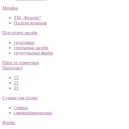
Мозаїка
ТМ „Ферозіт”
Палітра кольорів
Підготовчі засоби
грунтовки
спеціальні засоби
грунтувальні фарби
Піни та герметики
Пінопласт
15
25
35
Суміші для підлог
стяжки
самовирівнювальні
Фарби