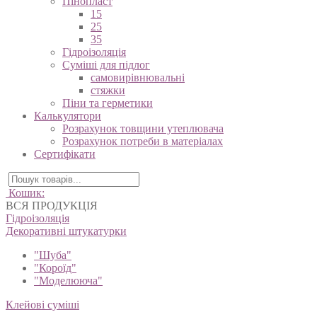
Пінопласт
15
25
35
Гідроізоляція
Суміші для підлог
самовирівнювальні
стяжки
Піни та герметики
Калькулятори
Розрахунок товщини утеплювача
Розрахунок потреби в матеріалах
Сертифікати
Кошик:
ВСЯ ПРОДУКЦІЯ
Гідроізоляція
Декоративні штукатурки
"Шуба"
"Короїд"
"Моделююча"
Клейові суміші