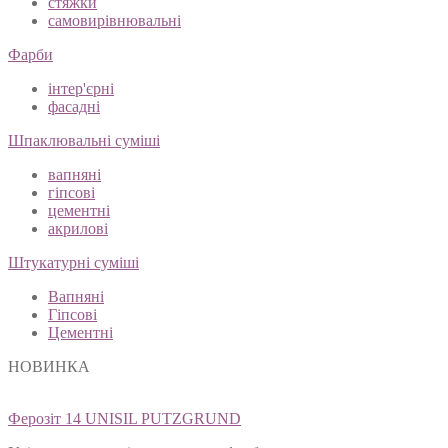
стяжки
самовирівнювальні
Фарби
інтер'єрні
фасадні
Шпаклювальні суміші
вапняні
гіпсові
цементні
акрилові
Штукатурні суміші
Вапняні
Гіпсові
Цементні
НОВИНКА
Ферозіт 14 UNISIL PUTZGRUND