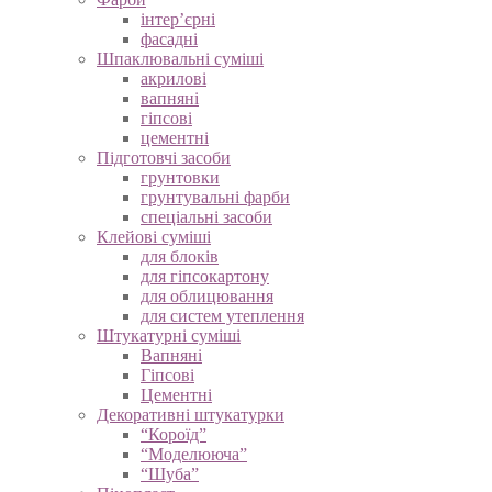
інтер’єрні
фасадні
Шпаклювальні суміші
акрилові
вапняні
гіпсові
цементні
Підготовчі засоби
грунтовки
грунтувальні фарби
спеціальні засоби
Клейові суміші
для блоків
для гіпсокартону
для облицювання
для систем утеплення
Штукатурні суміші
Вапняні
Гіпсові
Цементні
Декоративні штукатурки
“Короїд”
“Моделююча”
“Шуба”