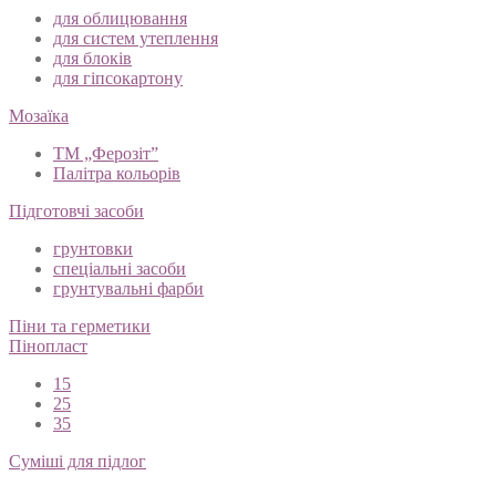
для облицювання
для систем утеплення
для блоків
для гіпсокартону
Мозаїка
ТМ „Ферозіт”
Палітра кольорів
Підготовчі засоби
грунтовки
спеціальні засоби
грунтувальні фарби
Піни та герметики
Пінопласт
15
25
35
Суміші для підлог