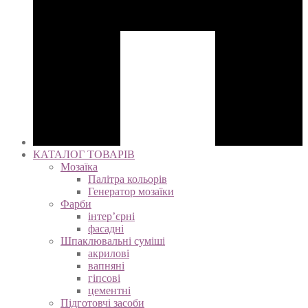
КАТАЛОГ ТОВАРІВ
Мозаїка
Палітра кольорів
Генератор мозаїки
Фарби
інтер’єрні
фасадні
Шпаклювальні суміші
акрилові
вапняні
гіпсові
цементні
Підготовчі засоби