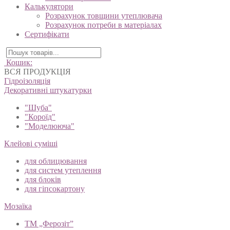
Калькулятори
Розрахунок товщини утеплювача
Розрахунок потреби в матеріалах
Сертифікати
Кошик:
ВСЯ ПРОДУКЦІЯ
Гідроізоляція
Декоративні штукатурки
"Шуба"
"Короїд"
"Моделююча"
Клейові суміші
для облицювання
для систем утеплення
для блоків
для гіпсокартону
Мозаїка
ТМ „Ферозіт”