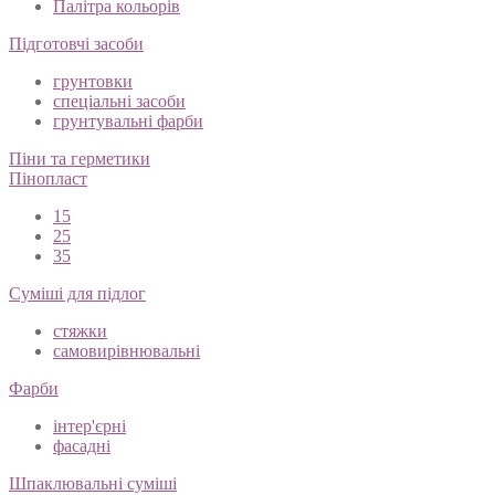
Палітра кольорів
Підготовчі засоби
грунтовки
спеціальні засоби
грунтувальні фарби
Піни та герметики
Пінопласт
15
25
35
Суміші для підлог
стяжки
самовирівнювальні
Фарби
інтер'єрні
фасадні
Шпаклювальні суміші