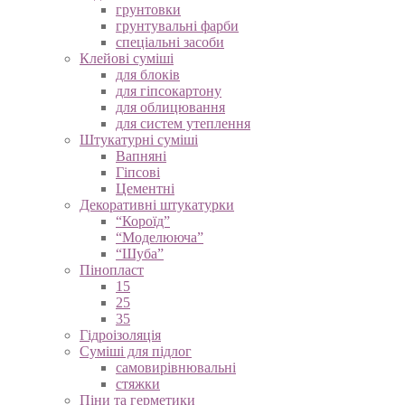
грунтовки
грунтувальні фарби
спеціальні засоби
Клейові суміші
для блоків
для гіпсокартону
для облицювання
для систем утеплення
Штукатурні суміші
Вапняні
Гіпсові
Цементні
Декоративні штукатурки
“Короїд”
“Моделююча”
“Шуба”
Пінопласт
15
25
35
Гідроізоляція
Суміші для підлог
самовирівнювальні
стяжки
Піни та герметики