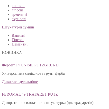
вапняні
гіпсові
цементні
акрилові
Штукатурні суміші
Вапняні
Гіпсові
Цементні
НОВИНКА
Ферозіт 14 UNISIL PUTZGRUND
Універсальна силіконова грунт-фарба
Дивитись детальніше
FEROMAL 49 TRAFARET PUTZ
Декоративна силоксанова штукатурка (для трафаретів)