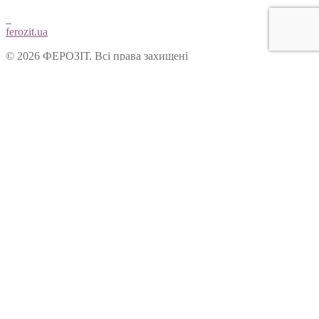
ferozit.ua
© 2026 ФЕРОЗІТ. Всі права захищені
Цей сайт використовує cookies, щоб покращити Ваш досвід
користування нашим веб-сайтом. Продовжуючи переглядати
наш сайт, Ви погоджуєтеся на використання cookies.
Ok
Форма зворотнього зв’язку
Вітаємо Вас на сайті ТОВ “Ферозіт”!
Питання опрацьовуються операторами у робочі дні з 10:00 до
18:00. Якщо питання задане у не робочій час, воно буде
опрацьоване у наступний робочий день.
Ім’я:
Електронна пошта: