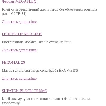
Ферозіт MEGAFLEX
Клей супереластичний для плиток без обмеження розмірів
(клас С2ТЕ S1)
Дивитись детальніше
ГЕНЕРАТОР МОЗАЇКИ
Ексклюзивна мозаїка, яка не схожа на інші
Дивитись детальніше
FEROMAL 26
Матова акрилова інтер’єрна фарба ЕКОWEISS
Дивитись детальніше
SHPATEN BLOСK TERMO
Клей для мурування та шпаклювання блоків з піно- та
газобетону