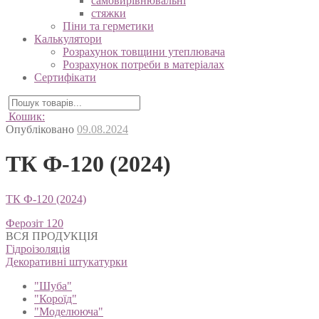
самовирівнювальні
стяжки
Піни та герметики
Калькулятори
Розрахунок товщини утеплювача
Розрахунок потреби в матеріалах
Сертифікати
Кошик:
Опубліковано
09.08.2024
ТК Ф-120 (2024)
ТК Ф-120 (2024)
Навігація
Ферозіт 120
записів
ВСЯ ПРОДУКЦІЯ
Гідроізоляція
Декоративні штукатурки
"Шуба"
"Короїд"
"Моделююча"