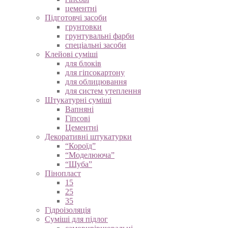
цементні
Підготовчі засоби
грунтовки
грунтувальні фарби
спеціальні засоби
Клейові суміші
для блоків
для гіпсокартону
для облицювання
для систем утеплення
Штукатурні суміші
Вапняні
Гіпсові
Цементні
Декоративні штукатурки
“Короїд”
“Моделююча”
“Шуба”
Пінопласт
15
25
35
Гідроізоляція
Суміші для підлог