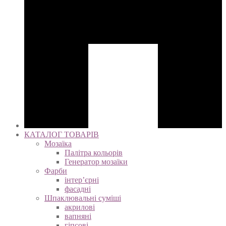
КАТАЛОГ ТОВАРІВ
Мозаїка
Палітра кольорів
Генератор мозаїки
Фарби
інтер’єрні
фасадні
Шпаклювальні суміші
акрилові
вапняні
гіпсові