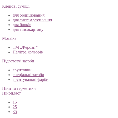
Клейові суміші
для облицювання
для систем утеплення
для блоків
для гіпсокартону
Мозаїка
ТМ „Ферозіт”
Палітра кольорів
Підготовчі засоби
грунтовки
спеціальні засоби
грунтувальні фарби
Піни та герметики
Пінопласт
15
25
35