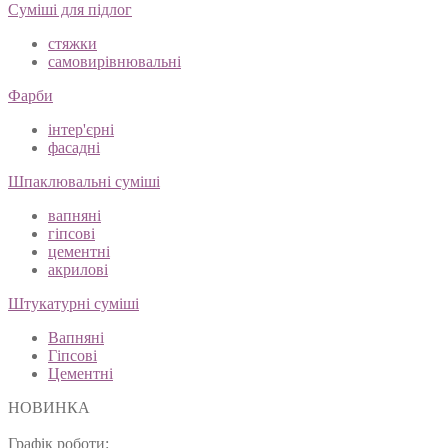
Суміші для підлог
стяжки
самовирівнювальні
Фарби
інтер'єрні
фасадні
Шпаклювальні суміші
вапняні
гіпсові
цементні
акрилові
Штукатурні суміші
Вапняні
Гіпсові
Цементні
НОВИНКА
Графік роботи: