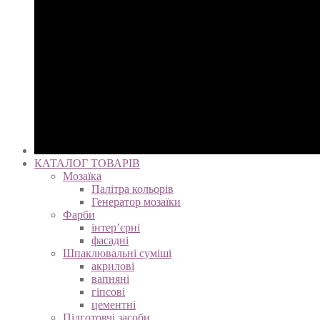
КАТАЛОГ ТОВАРІВ
Мозаїка
Палітра кольорів
Генератор мозаїки
Фарби
інтер’єрні
фасадні
Шпаклювальні суміші
акрилові
вапняні
гіпсові
цементні
Підготовчі засоби