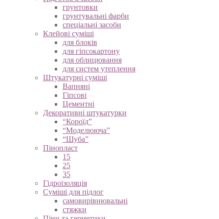
грунтовки
грунтувальні фарби
спеціальні засоби
Клейові суміші
для блоків
для гіпсокартону
для облицювання
для систем утеплення
Штукатурні суміші
Вапняні
Гіпсові
Цементні
Декоративні штукатурки
“Короїд”
“Моделююча”
“Шуба”
Пінопласт
15
25
35
Гідроізоляція
Суміші для підлог
самовирівнювальні
стяжки
Піни та герметики