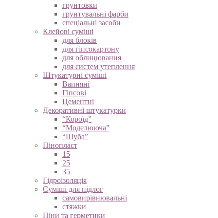
грунтовки
грунтувальні фарби
спеціальні засоби
Клейові суміші
для блоків
для гіпсокартону
для облицювання
для систем утеплення
Штукатурні суміші
Вапняні
Гіпсові
Цементні
Декоративні штукатурки
“Короїд”
“Моделююча”
“Шуба”
Пінопласт
15
25
35
Гідроізоляція
Суміші для підлог
самовирівнювальні
стяжки
Піни та герметики