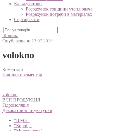
Калькулятори
Розрахунок товщини утеплювача
Розрахунок потреби в матеріалах
Сертифікати
Кошик:
Опубліковано
13.07.2019
volokno
Коментарі
Залишити коментар
Навігація
volokno
записів
ВСЯ ПРОДУКЦІЯ
Гідроізоляція
Декоративні штукатурки
"Шуба"
"Короїд"
"Моделююча"