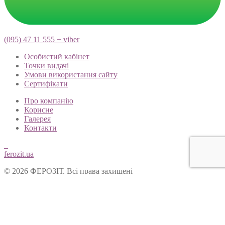
(095) 47 11 555 + viber
Особистий кабінет
Точки видачі
Умови використання сайту
Сертифікати
Про компанію
Корисне
Галерея
Контакти
ferozit.ua
© 2026 ФЕРОЗІТ. Всі права захищені
Цей сайт використовує cookies, щоб покращити Ваш досвід
користування нашим веб-сайтом. Продовжуючи переглядати
наш сайт, Ви погоджуєтеся на використання cookies.
Ok