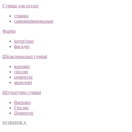
Суміші для підлог
стяжки
самовирівнювальні
Фарби
інтер'єрні
фасадні
Шпаклювальні суміші
вапняні
гіпсові
цементні
акрилові
Штукатурні суміші
Вапняні
Гіпсові
Цементні
НОВИНКА