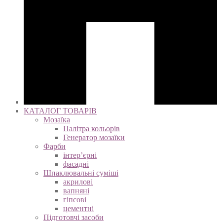
КАТАЛОГ ТОВАРІВ
Мозаїка
Палітра кольорів
Генератор мозаїки
Фарби
інтер’єрні
фасадні
Шпаклювальні суміші
акрилові
вапняні
гіпсові
цементні
Підготовчі засоби