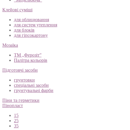
Клейові суміші
для облицювання
для систем утеплення
для блоків
для гіпсокартону
Мозаїка
ТМ „Ферозіт”
Палітра кольорів
Підготовчі засоби
грунтовки
спеціальні засоби
грунтувальні фарби
Піни та герметики
Пінопласт
15
25
35