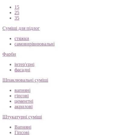
15
25
35
Суміші для підлог
стяжки
самовирівнювальні
Фарби
інтер'єрні
фасадні
Шпаклювальні суміші
вапняні
гіпсові
цементні
акрилові
Штукатурні суміші
Вапняні
Гіпсові