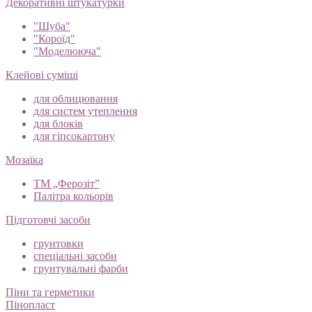
Декоративні штукатурки
"Шуба"
"Короїд"
"Моделююча"
Клейові суміші
для облицювання
для систем утеплення
для блоків
для гіпсокартону
Мозаїка
ТМ „Ферозіт”
Палітра кольорів
Підготовчі засоби
грунтовки
спеціальні засоби
грунтувальні фарби
Піни та герметики
Пінопласт