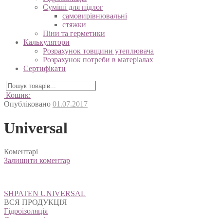
Суміші для підлог
самовирівнювальні
стяжки
Піни та герметики
Калькулятори
Розрахунок товщини утеплювача
Розрахунок потреби в матеріалах
Сертифікати
Кошик:
Опубліковано
01.07.2017
Universal
Коментарі
Залишити коментар
Навігація
SHPATEN UNIVERSAL
записів
ВСЯ ПРОДУКЦІЯ
Гідроізоляція