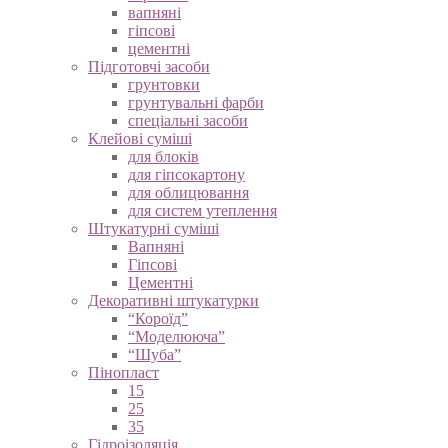
вапняні
гіпсові
цементні
Підготовчі засоби
грунтовки
грунтувальні фарби
спеціальні засоби
Клейові суміші
для блоків
для гіпсокартону
для облицювання
для систем утеплення
Штукатурні суміші
Вапняні
Гіпсові
Цементні
Декоративні штукатурки
“Короїд”
“Моделююча”
“Шуба”
Пінопласт
15
25
35
Гідроізоляція