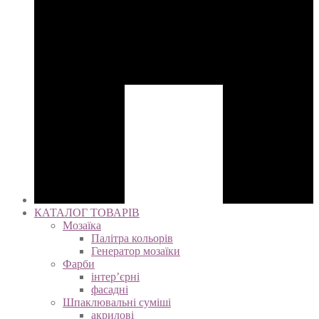
КАТАЛОГ ТОВАРІВ
Мозаїка
Палітра кольорів
Генератор мозаїки
Фарби
інтер’єрні
фасадні
Шпаклювальні суміші
акрилові