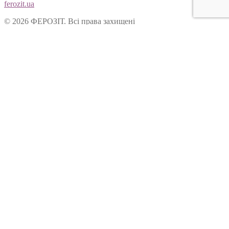
ferozit.ua
© 2026 ФЕРОЗІТ. Всі права захищені
Цей сайт використовує cookies, щоб покращити Ваш досвід
користування нашим веб-сайтом. Продовжуючи переглядати
наш сайт, Ви погоджуєтеся на використання cookies.
Ok
Форма зворотнього зв’язку
Вітаємо Вас на сайті ТОВ “Ферозіт”!
Питання опрацьовуються операторами у робочі дні з 10:00 до
18:00. Якщо питання задане у не робочій час, воно буде
опрацьоване у наступний робочий день.
Ім’я:
Електронна пошта:
Ваше питання: