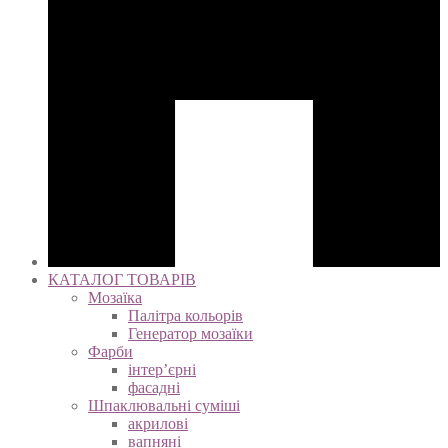
КАТАЛОГ ТОВАРІВ
Мозаїка
Палітра кольорів
Генератор мозаїки
Фарби
інтер’єрні
фасадні
Шпаклювальні суміші
акрилові
вапняні