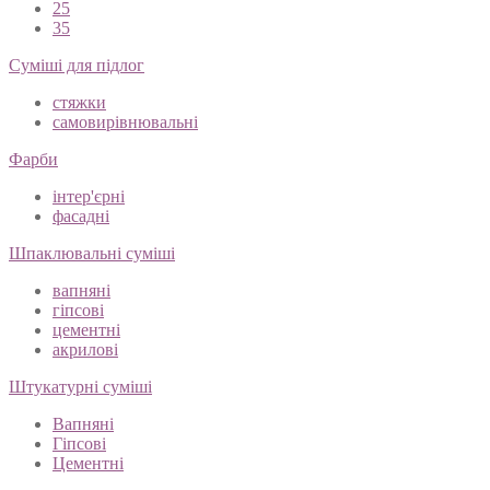
25
35
Суміші для підлог
стяжки
самовирівнювальні
Фарби
інтер'єрні
фасадні
Шпаклювальні суміші
вапняні
гіпсові
цементні
акрилові
Штукатурні суміші
Вапняні
Гіпсові
Цементні