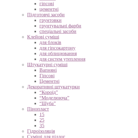
гіпсові
цементні
Підготовчі засоби
грунтовки
грунтувальні фарби
спеціальні засоби
Клейові суміші
для блоків
для гіпсокартону
для облицювання
для систем утеплення
Штукатурні суміші
Вапняні
Гіпсові
Цементні
Декоративні штукатурки
“Короїд”
“Моделююча”
“Шуба”
Пінопласт
15
25
35
Гідроізоляція
Суміші для підлог