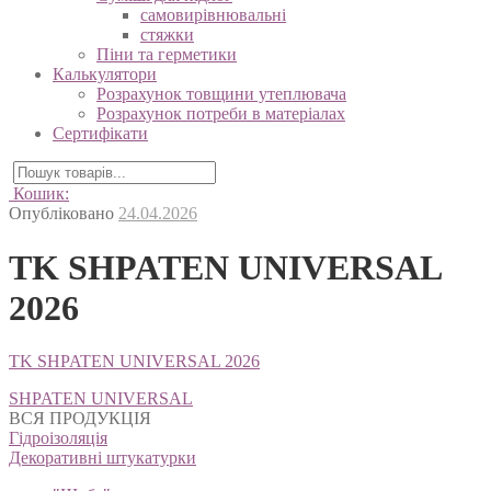
самовирівнювальні
стяжки
Піни та герметики
Калькулятори
Розрахунок товщини утеплювача
Розрахунок потреби в матеріалах
Сертифікати
Кошик:
Опубліковано
24.04.2026
TK SHPATEN UNIVERSAL
2026
TK SHPATEN UNIVERSAL 2026
Навігація
SHPATEN UNIVERSAL
записів
ВСЯ ПРОДУКЦІЯ
Гідроізоляція
Декоративні штукатурки