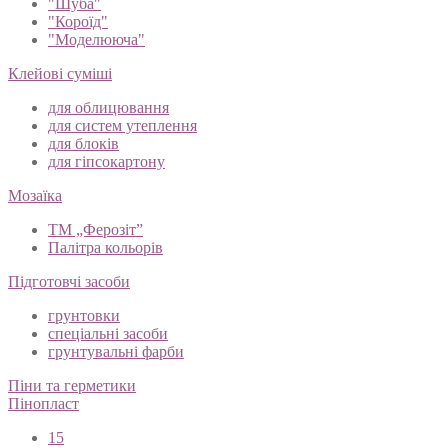
"Шуба"
"Короїд"
"Моделююча"
Клейові суміші
для облицювання
для систем утеплення
для блоків
для гіпсокартону
Мозаїка
ТМ „Ферозіт”
Палітра кольорів
Підготовчі засоби
грунтовки
спеціальні засоби
грунтувальні фарби
Піни та герметики
Пінопласт
15