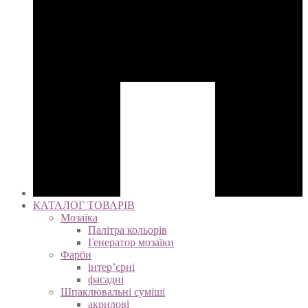
КАТАЛОГ ТОВАРІВ
Мозаїка
Палітра кольорів
Генератор мозаїки
Фарби
інтер’єрні
фасадні
Шпаклювальні суміші
акрилові