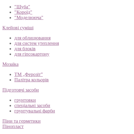
"Шуба"
"Короїд"
"Моделююча"
Клейові суміші
для облицювання
для систем утеплення
для блоків
для гіпсокартону
Мозаїка
ТМ „Ферозіт”
Палітра кольорів
Підготовчі засоби
грунтовки
спеціальні засоби
грунтувальні фарби
Піни та герметики
Пінопласт