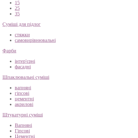
15
25
35
Суміші для підлог
стяжки
самовирівнювальні
Фарби
інтер'єрні
фасадні
Шпаклювальні суміші
вапняні
гіпсові
цементні
акрилові
Штукатурні суміші
Вапняні
Гіпсові
Цементні