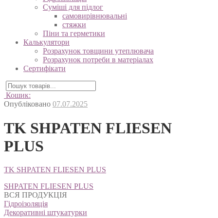
Суміші для підлог
самовирівнювальні
стяжки
Піни та герметики
Калькулятори
Розрахунок товщини утеплювача
Розрахунок потреби в матеріалах
Сертифікати
Кошик:
Опубліковано
07.07.2025
TK SHPATEN FLIESEN
PLUS
TK SHPATEN FLIESEN PLUS
Навігація
SHPATEN FLIESEN PLUS
записів
ВСЯ ПРОДУКЦІЯ
Гідроізоляція
Декоративні штукатурки