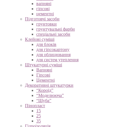
вапняні
гіпсові
цементні
Підготовчі засоби
грунтовки
грунтувальні фарби
спеціальні засоби
Клейові суміші
для блоків
для гіпсокартону
для облицювання
для систем утеплення
Штукатурні суміші
Вапняні
Гіпсові
Цементні
Декоративні штукатурки
“Короїд”
“Моделююча”
“Шуба”
Пінопласт
15
25
35
Гідроізоляція