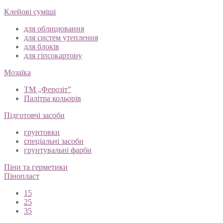
Клейові суміші
для облицювання
для систем утеплення
для блоків
для гіпсокартону
Мозаїка
ТМ „Ферозіт”
Палітра кольорів
Підготовчі засоби
грунтовки
спеціальні засоби
грунтувальні фарби
Піни та герметики
Пінопласт
15
25
35