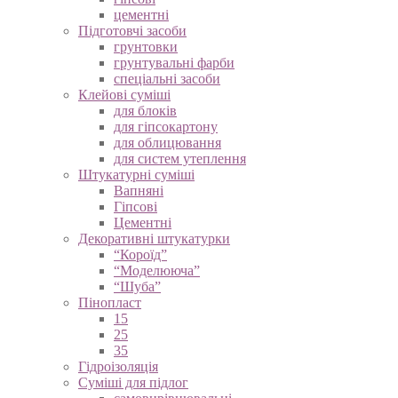
цементні
Підготовчі засоби
грунтовки
грунтувальні фарби
спеціальні засоби
Клейові суміші
для блоків
для гіпсокартону
для облицювання
для систем утеплення
Штукатурні суміші
Вапняні
Гіпсові
Цементні
Декоративні штукатурки
“Короїд”
“Моделююча”
“Шуба”
Пінопласт
15
25
35
Гідроізоляція
Суміші для підлог