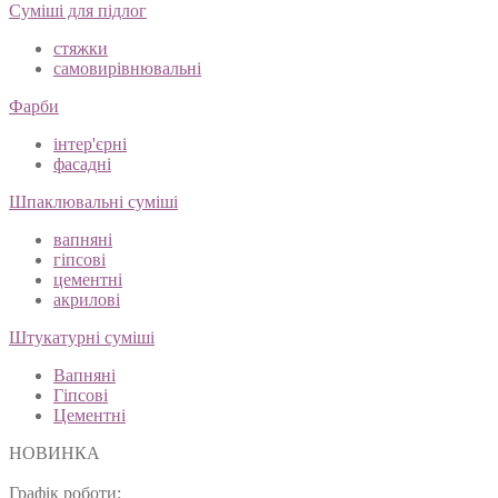
Суміші для підлог
стяжки
самовирівнювальні
Фарби
інтер'єрні
фасадні
Шпаклювальні суміші
вапняні
гіпсові
цементні
акрилові
Штукатурні суміші
Вапняні
Гіпсові
Цементні
НОВИНКА
Графік роботи: