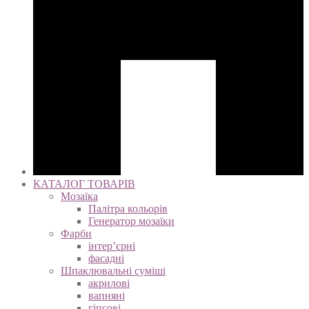
КАТАЛОГ ТОВАРІВ
Мозаїка
Палітра кольорів
Генератор мозаїки
Фарби
інтер’єрні
фасадні
Шпаклювальні суміші
акрилові
вапняні
гіпсові