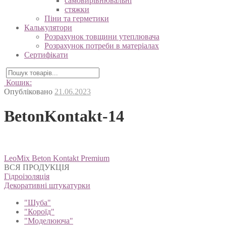
самовирівнювальні
стяжки
Піни та герметики
Калькулятори
Розрахунок товщини утеплювача
Розрахунок потреби в матеріалах
Сертифікати
Кошик:
Опубліковано
21.06.2023
BetonKontakt-14
Навігація
LeoMix Beton Kontakt Premium
записів
ВСЯ ПРОДУКЦІЯ
Гідроізоляція
Декоративні штукатурки
"Шуба"
"Короїд"
"Моделююча"