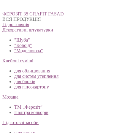
Навігація
ФЕРОЗІТ 35 GRAFIT FASAD
записів
ВСЯ ПРОДУКЦІЯ
Гідроізоляція
Декоративні штукатурки
"Шуба"
"Короїд"
"Моделююча"
Клейові суміші
для облицювання
для систем утеплення
для блоків
для гіпсокартону
Мозаїка
ТМ „Ферозіт”
Палітра кольорів
Підготовчі засоби
грунтовки