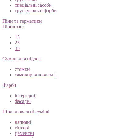
спеціальні засоби
грунтувальні фарби
Піни та герметики
Пінопласт
15
25
35
Суміші для підлог
стяжки
самовирівнювальні
Фарби
інтер'єрні
фасадні
Шпаклювальні суміші
вапняні
гіпсові
цементні