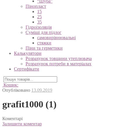
“Шуба”
Пінопласт
15
25
35
Гідроізоляція
Суміші для підлог
самовирівнювальні
стяжки
Піни та герметики
Калькулятори
Розрахунок товщини утеплювача
Розрахунок потреби в матеріалах
Сертифікати
Кошик:
Опубліковано
13.09.2019
grafit1000 (1)
Коментарі
Залишити коментар