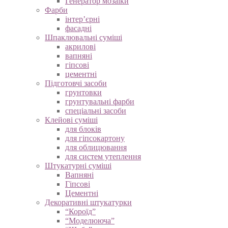
Генератор мозаїки
Фарби
інтер’єрні
фасадні
Шпаклювальні суміші
акрилові
вапняні
гіпсові
цементні
Підготовчі засоби
грунтовки
грунтувальні фарби
спеціальні засоби
Клейові суміші
для блоків
для гіпсокартону
для облицювання
для систем утеплення
Штукатурні суміші
Вапняні
Гіпсові
Цементні
Декоративні штукатурки
“Короїд”
“Моделююча”