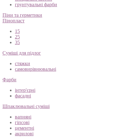
грунтовки
спеціальні засоби
грунтувальні фарби
Піни та герметики
Пінопласт
15
25
35
Суміші для підлог
стяжки
самовирівнювальні
Фарби
інтер'єрні
фасадні
Шпаклювальні суміші
вапняні
гіпсові
цементні