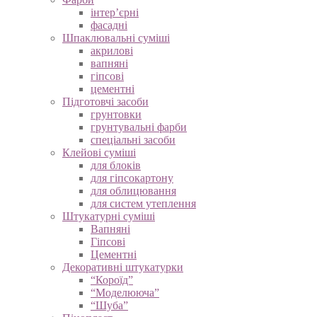
Генератор мозаїки
Фарби
інтер’єрні
фасадні
Шпаклювальні суміші
акрилові
вапняні
гіпсові
цементні
Підготовчі засоби
грунтовки
грунтувальні фарби
спеціальні засоби
Клейові суміші
для блоків
для гіпсокартону
для облицювання
для систем утеплення
Штукатурні суміші
Вапняні
Гіпсові
Цементні
Декоративні штукатурки
“Короїд”
“Моделююча”