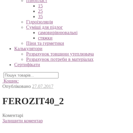
“Шуба”
Пінопласт
15
25
35
Гідроізоляція
Суміші для підлог
самовирівнювальні
стяжки
Піни та герметики
Калькулятори
Розрахунок товщини утеплювача
Розрахунок потреби в матеріалах
Сертифікати
Кошик:
Опубліковано
27.07.2017
FEROZIT40_2
Коментарі
Залишити коментар