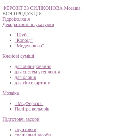
Навігація
ФЕРОЗІТ 33 СИЛІКОНОВА Мозаїка
записів
ВСЯ ПРОДУКЦІЯ
Гідроізоляція
Декоративні штукатурки
"Шуба"
"Короїд"
"Моделююча"
Клейові суміші
для облицювання
для систем утеплення
для блоків
для гіпсокартону
Мозаїка
ТМ „Ферозіт”
Палітра кольорів
Підготовчі засоби