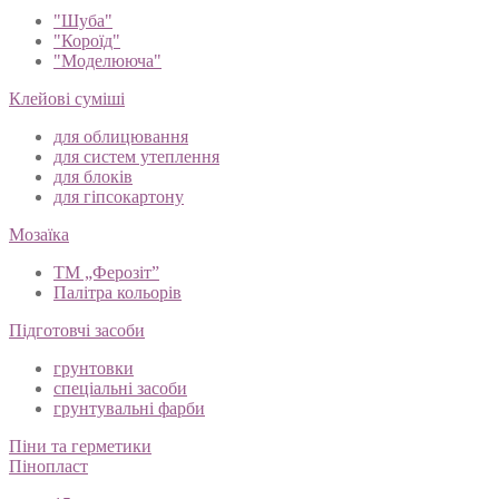
Декоративні штукатурки
"Шуба"
"Короїд"
"Моделююча"
Клейові суміші
для облицювання
для систем утеплення
для блоків
для гіпсокартону
Мозаїка
ТМ „Ферозіт”
Палітра кольорів
Підготовчі засоби
грунтовки
спеціальні засоби
грунтувальні фарби
Піни та герметики
Пінопласт