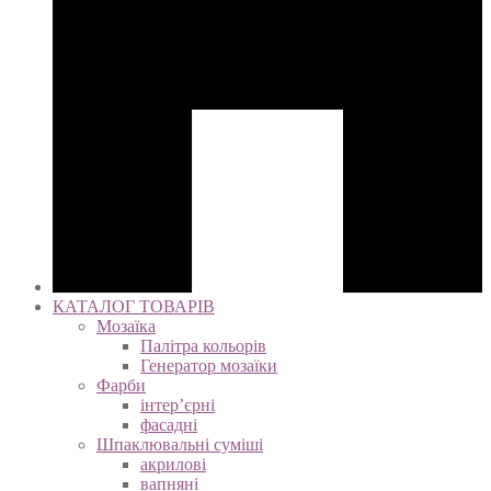
КАТАЛОГ ТОВАРІВ
Мозаїка
Палітра кольорів
Генератор мозаїки
Фарби
інтер’єрні
фасадні
Шпаклювальні суміші
акрилові