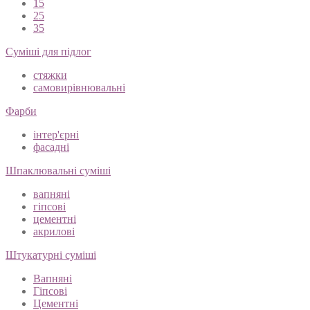
15
25
35
Суміші для підлог
стяжки
самовирівнювальні
Фарби
інтер'єрні
фасадні
Шпаклювальні суміші
вапняні
гіпсові
цементні
акрилові
Штукатурні суміші
Вапняні
Гіпсові