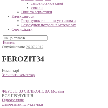
Гідроізоляція
Суміші для підлог
самовирівнювальні
стяжки
Піни та герметики
Калькулятори
Розрахунок товщини утеплювача
Розрахунок потреби в матеріалах
Сертифікати
Кошик:
Опубліковано
26.07.2017
FEROZIT34
Коментарі
Залишити коментар
Навігація
ФЕРОЗІТ 33 СИЛІКОНОВА Мозаїка
записів
ВСЯ ПРОДУКЦІЯ
Гідроізоляція