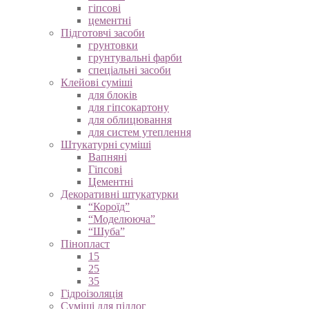
вапняні
гіпсові
цементні
Підготовчі засоби
грунтовки
грунтувальні фарби
спеціальні засоби
Клейові суміші
для блоків
для гіпсокартону
для облицювання
для систем утеплення
Штукатурні суміші
Вапняні
Гіпсові
Цементні
Декоративні штукатурки
“Короїд”
“Моделююча”
“Шуба”
Пінопласт
15
25
35