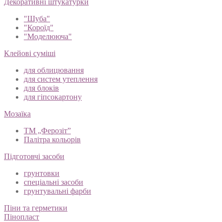
Декоративні штукатурки
"Шуба"
"Короїд"
"Моделююча"
Клейові суміші
для облицювання
для систем утеплення
для блоків
для гіпсокартону
Мозаїка
ТМ „Ферозіт”
Палітра кольорів
Підготовчі засоби
грунтовки
спеціальні засоби
грунтувальні фарби
Піни та герметики
Пінопласт