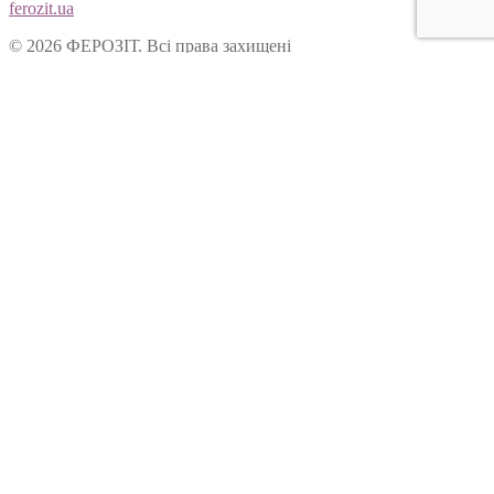
ferozit.ua
© 2026 ФЕРОЗІТ. Всі права захищені
Цей сайт використовує cookies, щоб покращити Ваш досвід
користування нашим веб-сайтом. Продовжуючи переглядати
наш сайт, Ви погоджуєтеся на використання cookies.
Ok
Форма зворотнього зв’язку
Вітаємо Вас на сайті ТОВ “Ферозіт”!
Питання опрацьовуються операторами у робочі дні з 10:00 до
18:00. Якщо питання задане у не робочій час, воно буде
опрацьоване у наступний робочий день.
Ім’я:
Електронна пошта:
Ваше питання: