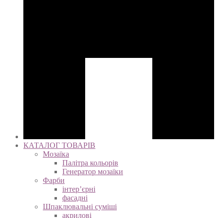
КАТАЛОГ ТОВАРІВ
Мозаїка
Палітра кольорів
Генератор мозаїки
Фарби
інтер’єрні
фасадні
Шпаклювальні суміші
акрилові