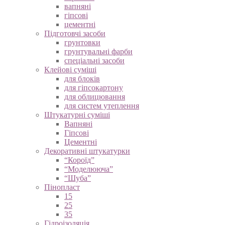
вапняні
гіпсові
цементні
Підготовчі засоби
грунтовки
грунтувальні фарби
спеціальні засоби
Клейові суміші
для блоків
для гіпсокартону
для облицювання
для систем утеплення
Штукатурні суміші
Вапняні
Гіпсові
Цементні
Декоративні штукатурки
“Короїд”
“Моделююча”
“Шуба”
Пінопласт
15
25
35
Гідроізоляція