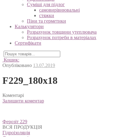
Суміші для підлог
самовирівнювальні
стяжки
Піни та герметики
Калькулятори
Розрахунок товщини утеплювача
Розрахунок потреби в матеріалах
Сертифікати
Кошик:
Опубліковано
13.07.2019
F229_180x18
Коментарі
Залишити коментар
Навігація
Ферозіт 229
записів
ВСЯ ПРОДУКЦІЯ
Гідроізоляція