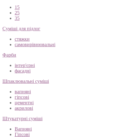
15
25
35
Суміші для підлог
стяжки
самовирівнювальні
Фарби
інтер'єрні
фасадні
Шпаклювальні суміші
вапняні
гіпсові
цементні
акрилові
Штукатурні суміші
Вапняні
Гіпсові