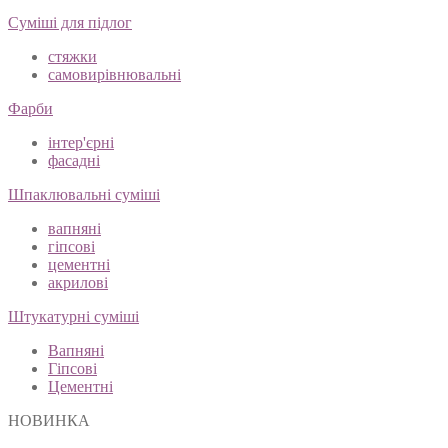
Суміші для підлог
стяжки
самовирівнювальні
Фарби
інтер'єрні
фасадні
Шпаклювальні суміші
вапняні
гіпсові
цементні
акрилові
Штукатурні суміші
Вапняні
Гіпсові
Цементні
НОВИНКА