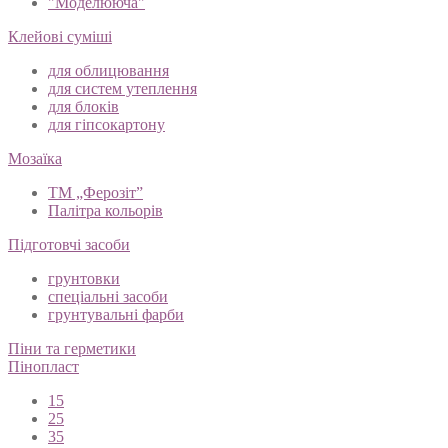
"Моделююча"
Клейові суміші
для облицювання
для систем утеплення
для блоків
для гіпсокартону
Мозаїка
ТМ „Ферозіт”
Палітра кольорів
Підготовчі засоби
грунтовки
спеціальні засоби
грунтувальні фарби
Піни та герметики
Пінопласт
15
25
35