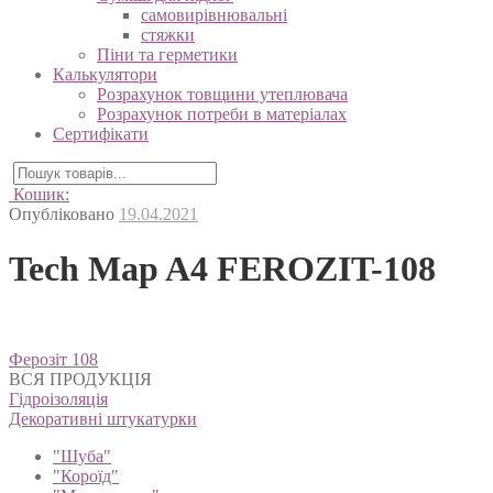
самовирівнювальні
стяжки
Піни та герметики
Калькулятори
Розрахунок товщини утеплювача
Розрахунок потреби в матеріалах
Сертифікати
Кошик:
Опубліковано
19.04.2021
Tech Map A4 FEROZIT-108
Навігація
Ферозіт 108
записів
ВСЯ ПРОДУКЦІЯ
Гідроізоляція
Декоративні штукатурки
"Шуба"
"Короїд"