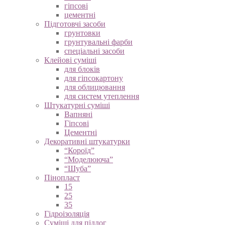
гіпсові
цементні
Підготовчі засоби
грунтовки
грунтувальні фарби
спеціальні засоби
Клейові суміші
для блоків
для гіпсокартону
для облицювання
для систем утеплення
Штукатурні суміші
Вапняні
Гіпсові
Цементні
Декоративні штукатурки
“Короїд”
“Моделююча”
“Шуба”
Пінопласт
15
25
35
Гідроізоляція
Суміші для підлог