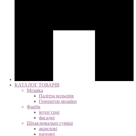
КАТАЛОГ ТОВАРІВ
Мозаїка
Палітра кольорів
Генератор мозаїки
Фарби
інтер’єрні
фасадні
Шпаклювальні суміші
акрилові
вапняні