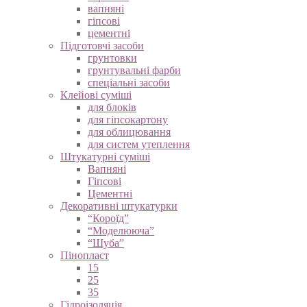
вапняні
гіпсові
цементні
Підготовчі засоби
грунтовки
грунтувальні фарби
спеціальні засоби
Клейові суміші
для блоків
для гіпсокартону
для облицювання
для систем утеплення
Штукатурні суміші
Вапняні
Гіпсові
Цементні
Декоративні штукатурки
“Короїд”
“Моделююча”
“Шуба”
Пінопласт
15
25
35
Гідроізоляція