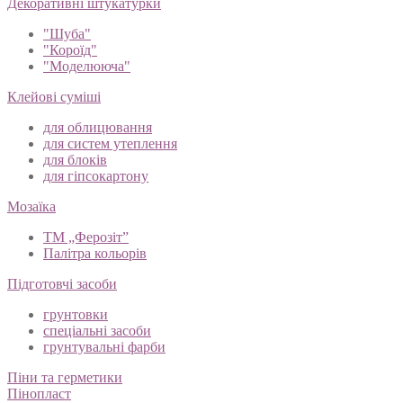
Декоративні штукатурки
"Шуба"
"Короїд"
"Моделююча"
Клейові суміші
для облицювання
для систем утеплення
для блоків
для гіпсокартону
Мозаїка
ТМ „Ферозіт”
Палітра кольорів
Підготовчі засоби
грунтовки
спеціальні засоби
грунтувальні фарби
Піни та герметики
Пінопласт