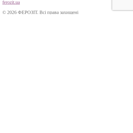
ferozit.ua
© 2026 ФЕРОЗІТ. Всі права захищені
Цей сайт використовує cookies, щоб покращити Ваш досвід
користування нашим веб-сайтом. Продовжуючи переглядати
наш сайт, Ви погоджуєтеся на використання cookies.
Ok
Форма зворотнього зв’язку
Вітаємо Вас на сайті ТОВ “Ферозіт”!
Питання опрацьовуються операторами у робочі дні з 10:00 до
18:00. Якщо питання задане у не робочій час, воно буде
опрацьоване у наступний робочий день.
Ім’я:
Електронна пошта:
Ваше питання: