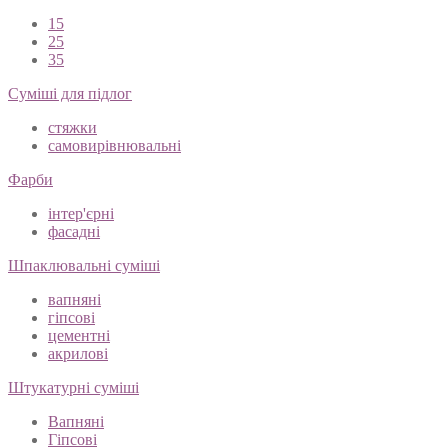
15
25
35
Суміші для підлог
стяжки
самовирівнювальні
Фарби
інтер'єрні
фасадні
Шпаклювальні суміші
вапняні
гіпсові
цементні
акрилові
Штукатурні суміші
Вапняні
Гіпсові