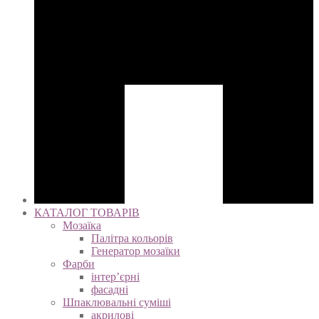
КАТАЛОГ ТОВАРІВ
Мозаїка
Палітра кольорів
Генератор мозаїки
Фарби
інтер’єрні
фасадні
Шпаклювальні суміші
акрилові