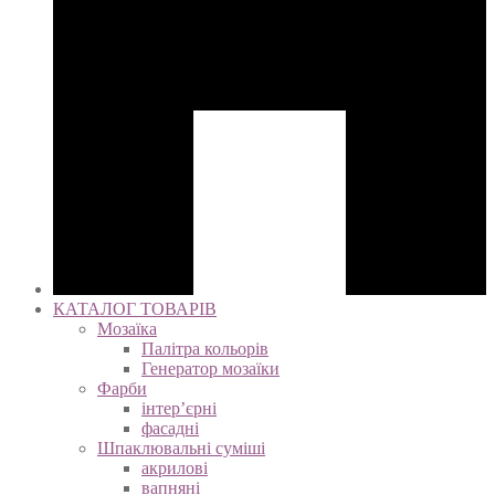
КАТАЛОГ ТОВАРІВ
Мозаїка
Палітра кольорів
Генератор мозаїки
Фарби
інтер’єрні
фасадні
Шпаклювальні суміші
акрилові
вапняні