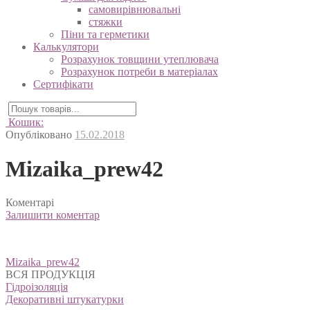
самовирівнювальні
стяжки
Піни та герметики
Калькулятори
Розрахунок товщини утеплювача
Розрахунок потреби в матеріалах
Сертифікати
Кошик:
Опубліковано
15.02.2018
Mizaika_prew42
Коментарі
Залишити коментар
Навігація
Mizaika_prew42
записів
ВСЯ ПРОДУКЦІЯ
Гідроізоляція
Декоративні штукатурки