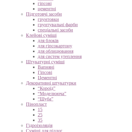
гіпсові
цементні
Підготовчі засоби
грунтовки
грунтувальні фарби
спеціальні засоби
Клейові суміші
для блоків
для гіпсокартону
для облицювання
для систем утеплення
Штукатурні суміші
Вапняні
Гіпсові
Цементні
Декоративні штукатурки
“Короїд”
“Моделююча”
“Шуба”
Пінопласт
15
25
35
Гідроізоляція
Суміші для підлог