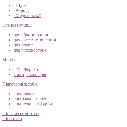
"Шуба"
"Короїд"
"Моделююча"
Клейові суміші
для облицювання
для систем утеплення
для блоків
для гіпсокартону
Мозаїка
ТМ „Ферозіт”
Палітра кольорів
Підготовчі засоби
грунтовки
спеціальні засоби
грунтувальні фарби
Піни та герметики
Пінопласт