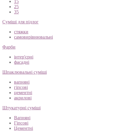
15
25
35
Суміші для підлог
стяжки
самовирівнювальні
Фарби
інтер'єрні
фасадні
Шпаклювальні суміші
вапняні
гіпсові
цементні
акрилові
Штукатурні суміші
Вапняні
Гіпсові
Цементні