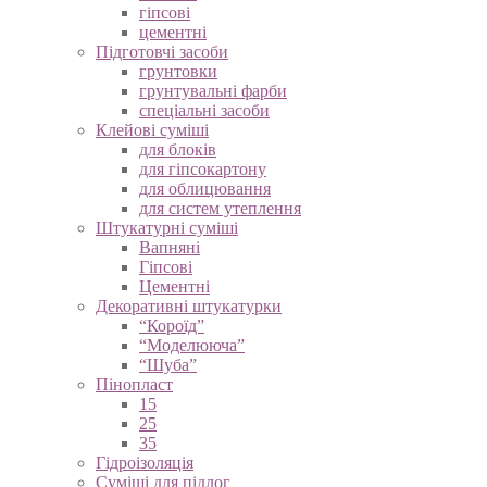
гіпсові
цементні
Підготовчі засоби
грунтовки
грунтувальні фарби
спеціальні засоби
Клейові суміші
для блоків
для гіпсокартону
для облицювання
для систем утеплення
Штукатурні суміші
Вапняні
Гіпсові
Цементні
Декоративні штукатурки
“Короїд”
“Моделююча”
“Шуба”
Пінопласт
15
25
35
Гідроізоляція
Суміші для підлог