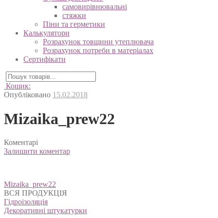
самовирівнювальні
стяжки
Піни та герметики
Калькулятори
Розрахунок товщини утеплювача
Розрахунок потреби в матеріалах
Сертифікати
Кошик:
Опубліковано
15.02.2018
Mizaika_prew22
Коментарі
Залишити коментар
Навігація
Mizaika_prew22
записів
ВСЯ ПРОДУКЦІЯ
Гідроізоляція
Декоративні штукатурки