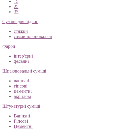
15
25
35
Суміші для підлог
стяжки
самовирівнювальні
Фарби
інтер'єрні
фасадні
Шпаклювальні суміші
вапняні
гіпсові
цементні
акрилові
Штукатурні суміші
Вапняні
Гіпсові
Цементні