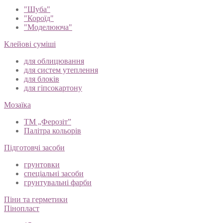
"Шуба"
"Короїд"
"Моделююча"
Клейові суміші
для облицювання
для систем утеплення
для блоків
для гіпсокартону
Мозаїка
ТМ „Ферозіт”
Палітра кольорів
Підготовчі засоби
грунтовки
спеціальні засоби
грунтувальні фарби
Піни та герметики
Пінопласт