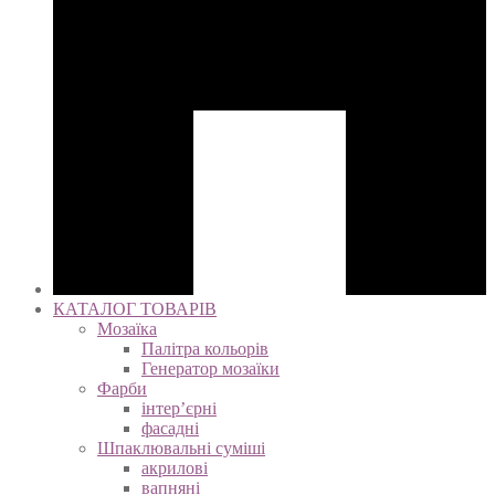
КАТАЛОГ ТОВАРІВ
Мозаїка
Палітра кольорів
Генератор мозаїки
Фарби
інтер’єрні
фасадні
Шпаклювальні суміші
акрилові
вапняні