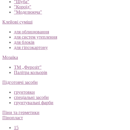
"Шуба"
"Короїд"
"Моделююча"
Клейові суміші
для облицювання
для систем утеплення
для блоків
для гіпсокартону
Мозаїка
ТМ „Ферозіт”
Палітра кольорів
Підготовчі засоби
грунтовки
спеціальні засоби
грунтувальні фарби
Піни та герметики
Пінопласт
15