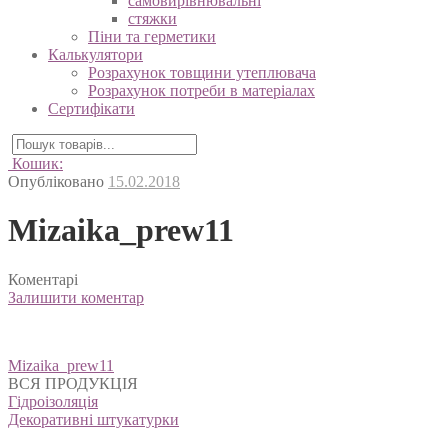
самовирівнювальні
стяжки
Піни та герметики
Калькулятори
Розрахунок товщини утеплювача
Розрахунок потреби в матеріалах
Сертифікати
Кошик:
Опубліковано
15.02.2018
Mizaika_prew11
Коментарі
Залишити коментар
Навігація
Mizaika_prew11
записів
ВСЯ ПРОДУКЦІЯ
Гідроізоляція
Декоративні штукатурки