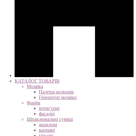
КАТАЛОГ ТОВАРІВ
Мозаїка
Палітра кольорів
Генератор мозаїки
Фарби
інтер’єрні
фасадні
Шпаклювальні суміші
акрилові
вапняні
гіпсові