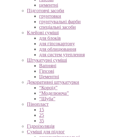
цементні
Підготовчі засоби
грунтовки
грунтувальні фарби
спеціальні засоби
Клейові суміші
для блоків
для гіпсокартону
для облицювання
для систем утеплення
Штукатурні суміші
Вапняні
Гіпсові
Цементні
Декоративні штукатурки
“Короїд”
“Моделююча”
“Шуба”
Пінопласт
15
25
35
Гідроізоляція
Суміші для підлог