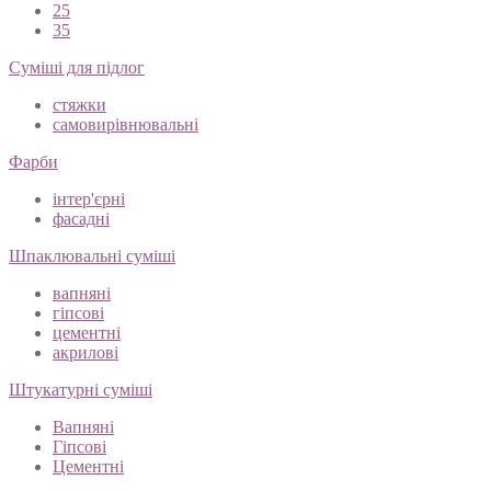
25
35
Суміші для підлог
стяжки
самовирівнювальні
Фарби
інтер'єрні
фасадні
Шпаклювальні суміші
вапняні
гіпсові
цементні
акрилові
Штукатурні суміші
Вапняні
Гіпсові
Цементні