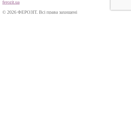
ferozit.ua
© 2026 ФЕРОЗІТ. Всі права захищені
Цей сайт використовує cookies, щоб покращити Ваш досвід
користування нашим веб-сайтом. Продовжуючи переглядати
наш сайт, Ви погоджуєтеся на використання cookies.
Ok
Форма зворотнього зв’язку
Вітаємо Вас на сайті ТОВ “Ферозіт”!
Питання опрацьовуються операторами у робочі дні з 10:00 до
18:00. Якщо питання задане у не робочій час, воно буде
опрацьоване у наступний робочий день.
Ім’я:
Електронна пошта:
Ваше питання: