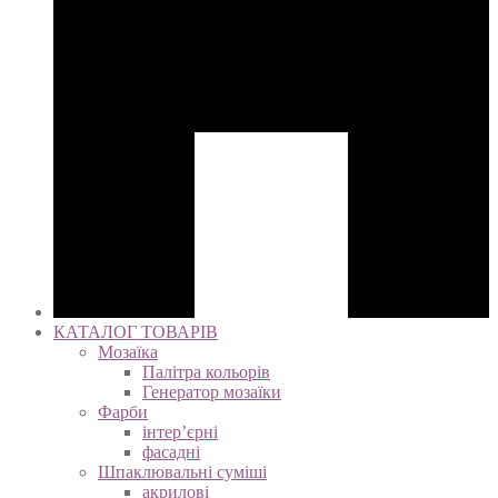
КАТАЛОГ ТОВАРІВ
Мозаїка
Палітра кольорів
Генератор мозаїки
Фарби
інтер’єрні
фасадні
Шпаклювальні суміші
акрилові