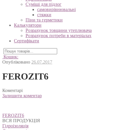
Суміші для підлог
самовирівнювальні
стяжки
Піни та герметики
Калькулятори
Розрахунок товщини утеплювача
Розрахунок потреби в матеріалах
Сертифікати
Кошик:
Опубліковано
26.07.2017
FEROZIT6
Коментарі
Залишити коментар
Навігація
FEROZIT6
записів
ВСЯ ПРОДУКЦІЯ
Гідроізоляція