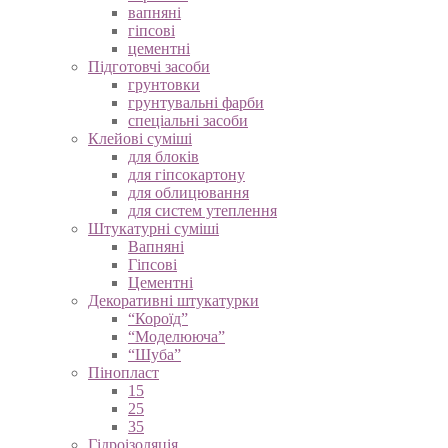
вапняні
гіпсові
цементні
Підготовчі засоби
грунтовки
грунтувальні фарби
спеціальні засоби
Клейові суміші
для блоків
для гіпсокартону
для облицювання
для систем утеплення
Штукатурні суміші
Вапняні
Гіпсові
Цементні
Декоративні штукатурки
“Короїд”
“Моделююча”
“Шуба”
Пінопласт
15
25
35
Гідроізоляція