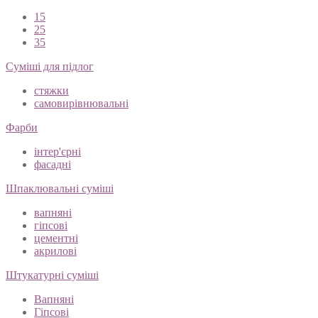
15
25
35
Суміші для підлог
стяжки
самовирівнювальні
Фарби
інтер'єрні
фасадні
Шпаклювальні суміші
вапняні
гіпсові
цементні
акрилові
Штукатурні суміші
Вапняні
Гіпсові