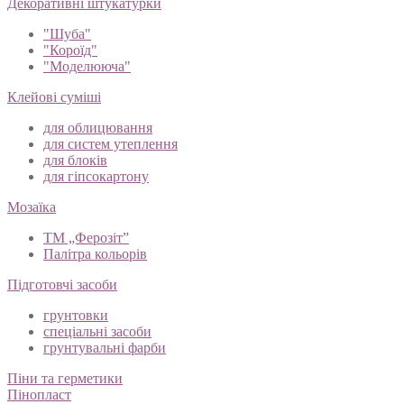
Декоративні штукатурки
"Шуба"
"Короїд"
"Моделююча"
Клейові суміші
для облицювання
для систем утеплення
для блоків
для гіпсокартону
Мозаїка
ТМ „Ферозіт”
Палітра кольорів
Підготовчі засоби
грунтовки
спеціальні засоби
грунтувальні фарби
Піни та герметики
Пінопласт