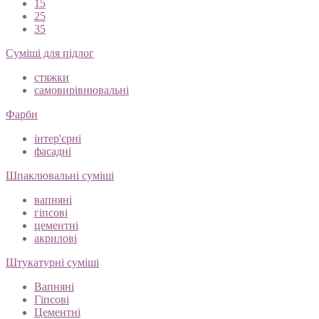
15
25
35
Суміші для підлог
стяжки
самовирівнювальні
Фарби
інтер'єрні
фасадні
Шпаклювальні суміші
вапняні
гіпсові
цементні
акрилові
Штукатурні суміші
Вапняні
Гіпсові
Цементні