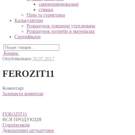
самовирівнювальні
стяжки
Піни та герметики
Калькулятори
Розрахунок товщини утеплювача
Розрахунок потреби в матеріалах
Сертифікати
Кошик:
Опубліковано
26.07.2017
FEROZIT11
Коментарі
Залишити коментар
Навігація
FEROZIT11
записів
ВСЯ ПРОДУКЦІЯ
Гідроізоляція
Декоративні штукатурки