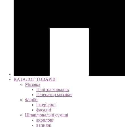
КАТАЛОГ ТОВАРІВ
Мозаїка
Палітра кольорів
Генератор мозаїки
Фарби
інтер’єрні
фасадні
Шпаклювальні суміші
акрилові
вапняні