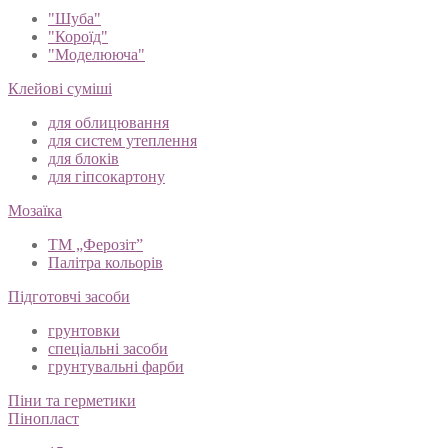
"Шуба"
"Короїд"
"Моделююча"
Клейові суміші
для облицювання
для систем утеплення
для блоків
для гіпсокартону
Мозаїка
ТМ „Ферозіт”
Палітра кольорів
Підготовчі засоби
грунтовки
спеціальні засоби
грунтувальні фарби
Піни та герметики
Пінопласт