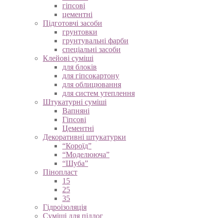
гіпсові
цементні
Підготовчі засоби
грунтовки
грунтувальні фарби
спеціальні засоби
Клейові суміші
для блоків
для гіпсокартону
для облицювання
для систем утеплення
Штукатурні суміші
Вапняні
Гіпсові
Цементні
Декоративні штукатурки
“Короїд”
“Моделююча”
“Шуба”
Пінопласт
15
25
35
Гідроізоляція
Суміші для підлог