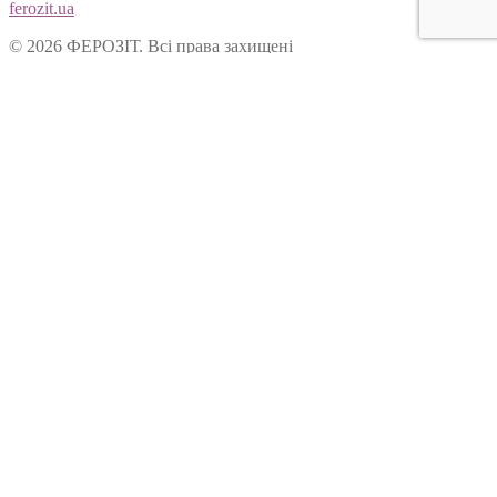
ferozit.ua
© 2026 ФЕРОЗІТ. Всі права захищені
Цей сайт використовує cookies, щоб покращити Ваш досвід
користування нашим веб-сайтом. Продовжуючи переглядати
наш сайт, Ви погоджуєтеся на використання cookies.
Ok
Форма зворотнього зв’язку
Вітаємо Вас на сайті ТОВ “Ферозіт”!
Питання опрацьовуються операторами у робочі дні з 10:00 до
18:00. Якщо питання задане у не робочій час, воно буде
опрацьоване у наступний робочий день.
Ім’я:
Електронна пошта:
Ваше питання: