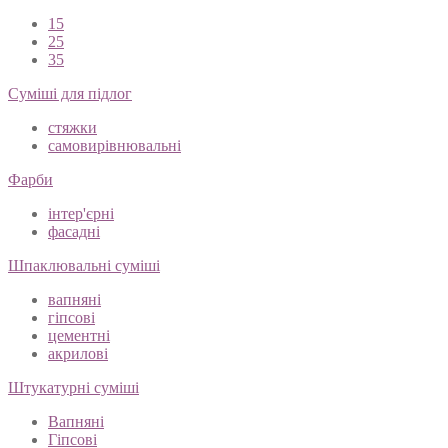
15
25
35
Суміші для підлог
стяжки
самовирівнювальні
Фарби
інтер'єрні
фасадні
Шпаклювальні суміші
вапняні
гіпсові
цементні
акрилові
Штукатурні суміші
Вапняні
Гіпсові