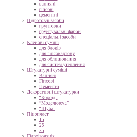
вапняні
гіпсові
цементні
Підготовчі засоби
грунтовки
грунтувальні фарби
спеціальні засоби
Клейові суміші
для блоків
для гіпсокартону
для облицювання
для систем утеплення
Штукатурні суміші
Вапняні
Гіпсові
Цементні
Декоративні штукатурки
“Короїд”
“Моделююча”
“Шуба”
Пінопласт
15
25
35
Гідроізоляція