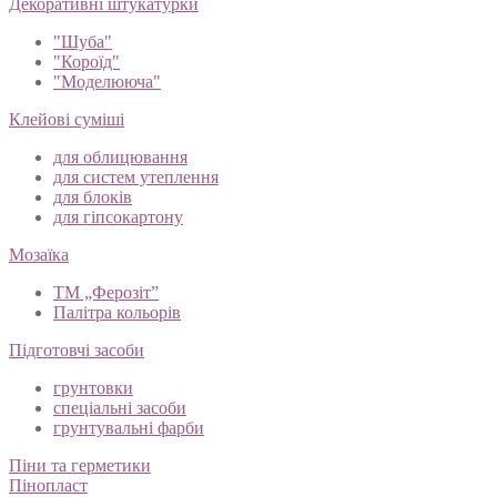
Декоративні штукатурки
"Шуба"
"Короїд"
"Моделююча"
Клейові суміші
для облицювання
для систем утеплення
для блоків
для гіпсокартону
Мозаїка
ТМ „Ферозіт”
Палітра кольорів
Підготовчі засоби
грунтовки
спеціальні засоби
грунтувальні фарби
Піни та герметики
Пінопласт