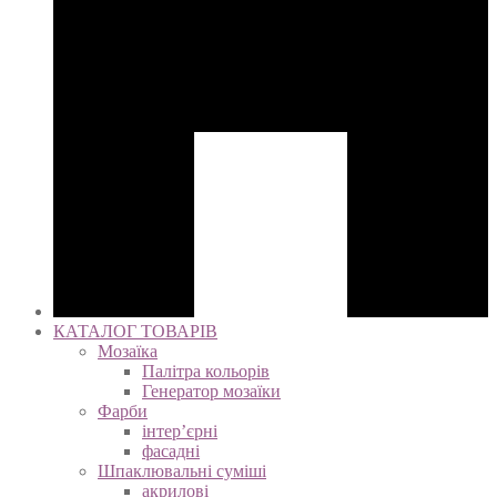
КАТАЛОГ ТОВАРІВ
Мозаїка
Палітра кольорів
Генератор мозаїки
Фарби
інтер’єрні
фасадні
Шпаклювальні суміші
акрилові