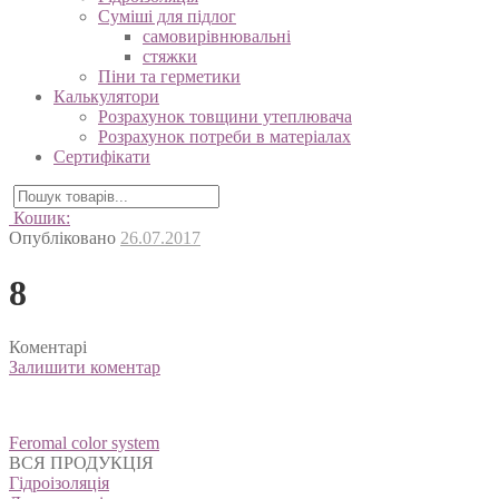
Суміші для підлог
самовирівнювальні
стяжки
Піни та герметики
Калькулятори
Розрахунок товщини утеплювача
Розрахунок потреби в матеріалах
Сертифікати
Кошик:
Опубліковано
26.07.2017
8
Коментарі
Залишити коментар
Навігація
Feromal color system
записів
ВСЯ ПРОДУКЦІЯ
Гідроізоляція