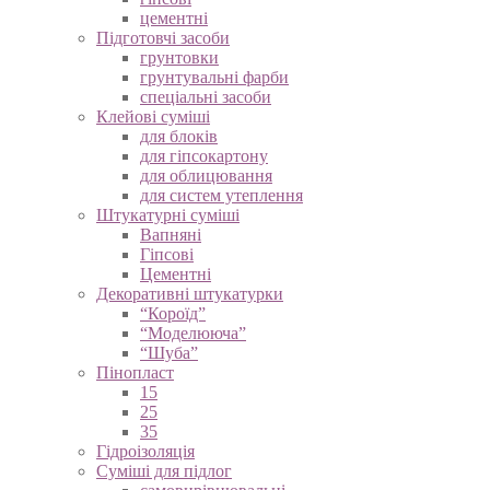
цементні
Підготовчі засоби
грунтовки
грунтувальні фарби
спеціальні засоби
Клейові суміші
для блоків
для гіпсокартону
для облицювання
для систем утеплення
Штукатурні суміші
Вапняні
Гіпсові
Цементні
Декоративні штукатурки
“Короїд”
“Моделююча”
“Шуба”
Пінопласт
15
25
35
Гідроізоляція
Суміші для підлог