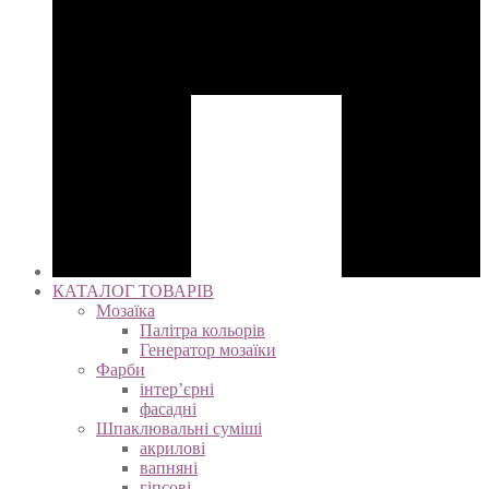
КАТАЛОГ ТОВАРІВ
Мозаїка
Палітра кольорів
Генератор мозаїки
Фарби
інтер’єрні
фасадні
Шпаклювальні суміші
акрилові
вапняні
гіпсові