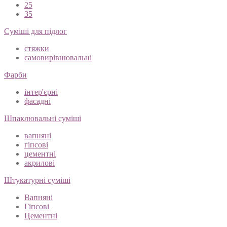
25
35
Суміші для підлог
стяжки
самовирівнювальні
Фарби
інтер'єрні
фасадні
Шпаклювальні суміші
вапняні
гіпсові
цементні
акрилові
Штукатурні суміші
Вапняні
Гіпсові
Цементні