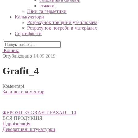
самовирівнювальні
стяжки
Піни та герметики
Калькулятори
Розрахунок товщини утеплювача
Розрахунок потреби в матеріалах
Сертифікати
Кошик:
Опубліковано
14.09.2019
Grafit_4
Коментарі
Залишити коментар
Навігація
ФЕРОЗІТ 35 GRAFIT FASAD – 10
записів
ВСЯ ПРОДУКЦІЯ
Гідроізоляція
Декоративні штукатурки