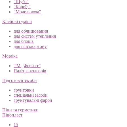
"Шуба"
"Короїд"
"Моделююча"
Клейові суміші
для облицювання
для систем утеплення
для блоків
для гіпсокартону
Мозаїка
ТМ „Ферозіт”
Палітра кольорів
Підготовчі засоби
грунтовки
спеціальні засоби
грунтувальні фарби
Піни та герметики
Пінопласт
15