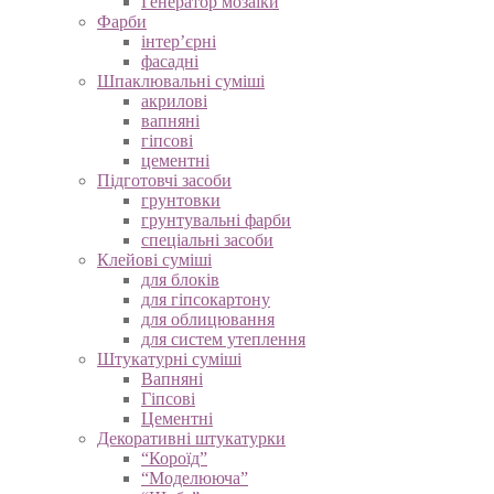
Генератор мозаїки
Фарби
інтер’єрні
фасадні
Шпаклювальні суміші
акрилові
вапняні
гіпсові
цементні
Підготовчі засоби
грунтовки
грунтувальні фарби
спеціальні засоби
Клейові суміші
для блоків
для гіпсокартону
для облицювання
для систем утеплення
Штукатурні суміші
Вапняні
Гіпсові
Цементні
Декоративні штукатурки
“Короїд”
“Моделююча”