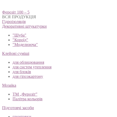
Навігація
Ферозіт 100 – 5
записів
ВСЯ ПРОДУКЦІЯ
Гідроізоляція
Декоративні штукатурки
"Шуба"
"Короїд"
"Моделююча"
Клейові суміші
для облицювання
для систем утеплення
для блоків
для гіпсокартону
Мозаїка
ТМ „Ферозіт”
Палітра кольорів
Підготовчі засоби
грунтовки