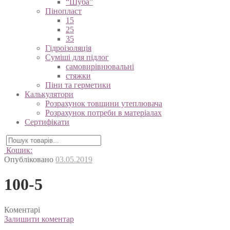
“Шуба”
Пінопласт
15
25
35
Гідроізоляція
Суміші для підлог
самовирівнювальні
стяжки
Піни та герметики
Калькулятори
Розрахунок товщини утеплювача
Розрахунок потреби в матеріалах
Сертифікати
Кошик:
Опубліковано
03.05.2019
100-5
Коментарі
Залишити коментар