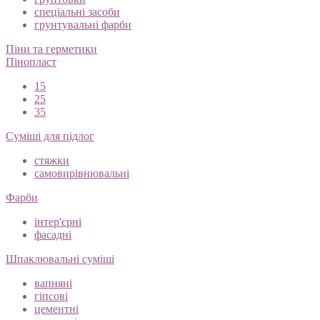
спеціальні засоби
грунтувальні фарби
Піни та герметики
Пінопласт
15
25
35
Суміші для підлог
стяжки
самовирівнювальні
Фарби
інтер'єрні
фасадні
Шпаклювальні суміші
вапняні
гіпсові
цементні