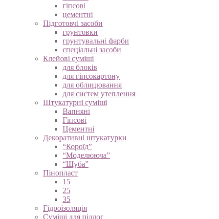
гіпсові
цементні
Підготовчі засоби
грунтовки
грунтувальні фарби
спеціальні засоби
Клейові суміші
для блоків
для гіпсокартону
для облицювання
для систем утеплення
Штукатурні суміші
Вапняні
Гіпсові
Цементні
Декоративні штукатурки
“Короїд”
“Моделююча”
“Шуба”
Пінопласт
15
25
35
Гідроізоляція
Суміші для підлог