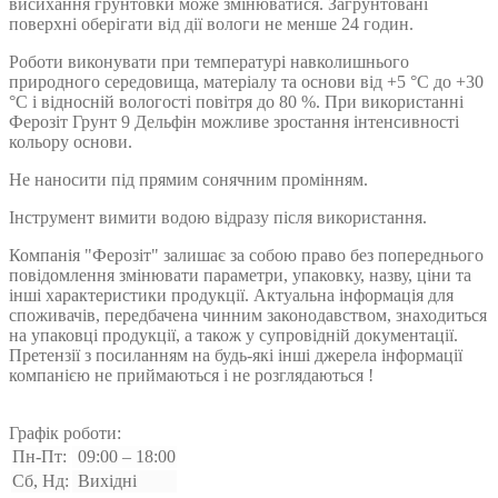
висихання грунтовки може змінюватися. Загрунтовані
поверхні оберігати від дії вологи не менше 24 годин.
Роботи виконувати при температурі навколишнього
природного середовища, матеріалу та основи від +5 °С до +30
°С і відносній вологості повітря до 80 %. При використанні
Ферозіт Грунт 9 Дельфін можливе зростання інтенсивності
кольору основи.
Не наносити під прямим сонячним промінням.
Інструмент вимити водою відразу після використання.
Компанія "Ферозіт" залишає за собою право без попереднього
повідомлення змінювати параметри, упаковку, назву, ціни та
інші характеристики продукції. Актуальна інформація для
споживачів, передбачена чинним законодавством, знаходиться
на упаковці продукції, а також у супровідній документації.
Претензії з посиланням на будь-які інші джерела інформації
компанією не приймаються і не розглядаються !
Графік роботи:
Пн-Пт:
09:00 – 18:00
Сб, Нд:
Вихідні