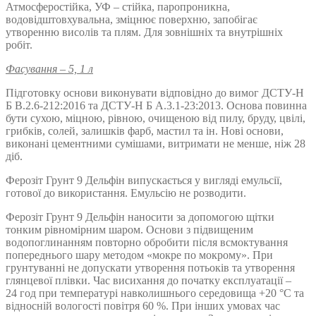
Атмосферостійка, УФ – стійка, паропроникна,
водовідштовхувальна, зміцнює поверхню, запобігає
утворенню висолів та плям. Для зовнішніх та внутрішніх
робіт.
Фасування – 5, 1 л
Підготовку основи виконувати відповідно до вимог ДСТУ-Н
Б В.2.6-212:2016 та ДСТУ-Н Б А.3.1-23:2013. Основа повинна
бути сухою, міцною, рівною, очищеною від пилу, бруду, цвілі,
грибків, cолей, залишків фарб, мастил та ін. Нові основи,
виконані цементними сумішами, витримати не менше, ніж 28
діб.
Ферозіт Грунт 9 Дельфін випускається у вигляді емульсії,
готової до використання. Емульсію не розводити.
Ферозіт Грунт 9 Дельфін наносити за допомогою щітки
тонким рівномірним шаром. Основи з підвищеним
водопоглинанням повторно обробити після всмоктування
попереднього шару методом «мокре по мокрому». При
грунтуванні не допускати утворення потьоків та утворення
глянцевої плівки. Час висихання до початку експлуатації –
24 год при температурі навколишнього середовища +20 °С та
відносній вологості повітря 60 %. При інших умовах час