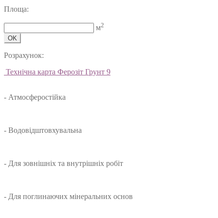
Площа:
2
м
OK
Розрахунок:
Технічна карта Ферозіт Грунт 9
- Атмосферостійка
- Водовідштовхувальна
- Для зовнішніх та внутрішніх робіт
- Для поглинаючих мінеральних основ