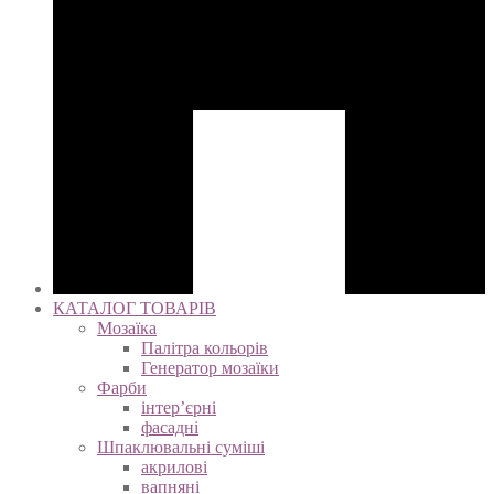
КАТАЛОГ ТОВАРІВ
Мозаїка
Палітра кольорів
Генератор мозаїки
Фарби
інтер’єрні
фасадні
Шпаклювальні суміші
акрилові
вапняні