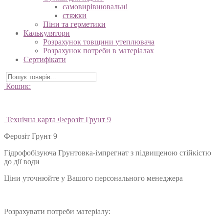
самовирівнювальні
стяжки
Піни та герметики
Калькулятори
Розрахунок товщини утеплювача
Розрахунок потреби в матеріалах
Сертифікати
Кошик:
Технічна карта Ферозіт Грунт 9
Ферозіт Грунт 9
Гідрофобізуюча Грунтовка-імпрегнат з підвищеною стійкістю
до дії води
Ціни уточнюйте у Вашого персонального менеджера
Розрахувати потреби матеріалу: