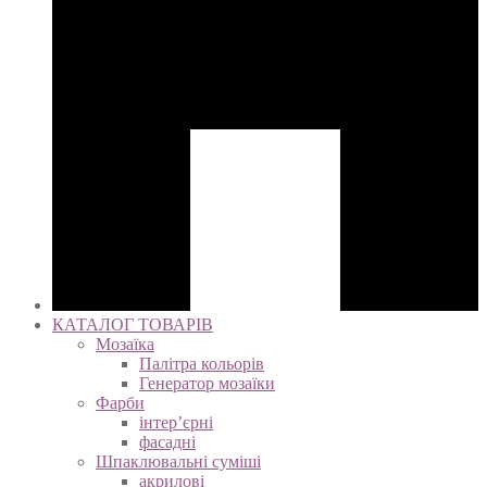
КАТАЛОГ ТОВАРІВ
Мозаїка
Палітра кольорів
Генератор мозаїки
Фарби
інтер’єрні
фасадні
Шпаклювальні суміші
акрилові