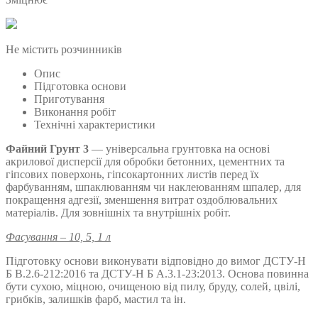
Не містить розчинників
Опис
Підготовка основи
Приготування
Виконання робіт
Технічні характеристики
Файний Грунт 3
— універсальна грунтовка на основі
акрилової дисперсії для обробки бетонних, цементних та
гіпсових поверхонь, гіпсокартонних листів перед їх
фарбуванням, шпаклюванням чи наклеюванням шпалер, для
покращення адгезії, зменшення витрат оздоблювальних
матеріалів. Для зовнішніх та внутрішніх робіт.
Фасування – 10, 5, 1 л
Підготовку основи виконувати відповідно до вимог ДСТУ-Н
Б В.2.6-212:2016 та ДСТУ-Н Б А.3.1-23:2013. Основа повинна
бути сухою, міцною, очищеною від пилу, бруду, солей, цвілі,
грибків, залишків фарб, мастил та ін.