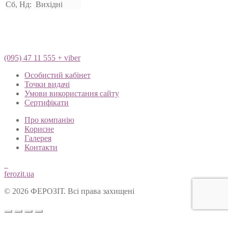
Сб, Нд:
Вихідні
(095) 47 11 555 + viber
Особистий кабінет
Точки видачі
Умови використання сайту
Сертифікати
Про компанію
Корисне
Галерея
Контакти
ferozit.ua
© 2026 ФЕРОЗІТ. Всі права захищені
Цей сайт використовує cookies, щоб покращити Ваш досвід