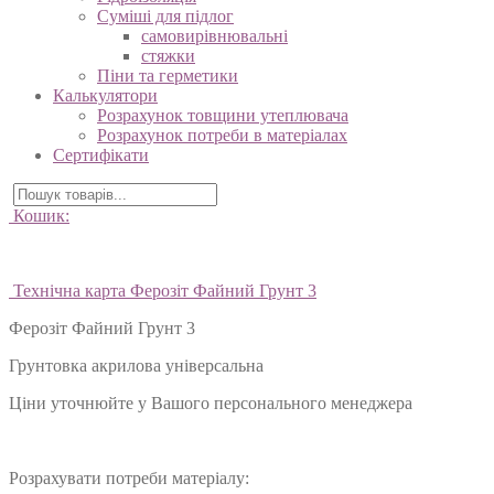
Суміші для підлог
самовирівнювальні
стяжки
Піни та герметики
Калькулятори
Розрахунок товщини утеплювача
Розрахунок потреби в матеріалах
Сертифікати
Кошик:
Технічна карта Ферозіт Файний Грунт 3
Ферозіт Файний Грунт 3
Грунтовка акрилова універсальна
Ціни уточнюйте у Вашого персонального менеджера
Розрахувати потреби матеріалу: