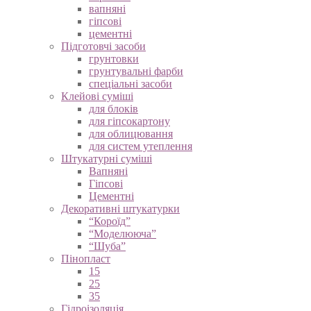
вапняні
гіпсові
цементні
Підготовчі засоби
грунтовки
грунтувальні фарби
спеціальні засоби
Клейові суміші
для блоків
для гіпсокартону
для облицювання
для систем утеплення
Штукатурні суміші
Вапняні
Гіпсові
Цементні
Декоративні штукатурки
“Короїд”
“Моделююча”
“Шуба”
Пінопласт
15
25
35
Гідроізоляція