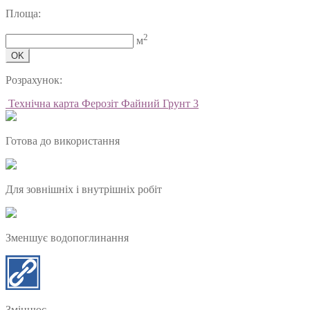
Площа:
2
м
OK
Розрахунок:
Технічна карта Ферозіт Файний Грунт 3
Готова до використання
Для зовнішніх і внутрішніх робіт
Зменшує водопоглинання
Зміцнює