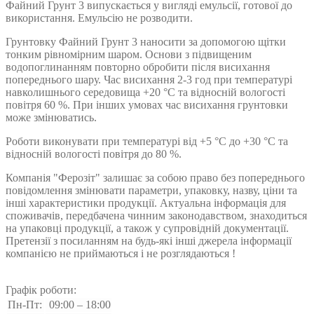
Файний Грунт 3 випускається у вигляді емульсії, готової до
використання. Емульсію не розводити.
Грунтовку Файний Грунт 3 наносити за допомогою щітки
тонким рівномірним шаром. Основи з підвищеним
водопоглинанням повторно обробити після висихання
попереднього шару. Час висихання 2-3 год при температурі
навколишнього середовища +20 °С та відносній вологості
повітря 60 %. При інших умовах час висихання грунтовки
може змінюватись.
Роботи виконувати при температурі від +5 °С до +30 °С та
відносній вологості повітря до 80 %.
Компанія "Ферозіт" залишає за собою право без попереднього
повідомлення змінювати параметри, упаковку, назву, ціни та
інші характеристики продукції. Актуальна інформація для
споживачів, передбачена чинним законодавством, знаходиться
на упаковці продукції, а також у супровідній документації.
Претензії з посиланням на будь-які інші джерела інформації
компанією не приймаються і не розглядаються !
Графік роботи:
Пн-Пт:
09:00 – 18:00