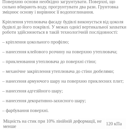
Поверхню основи необхідно загрунтувати. Поверхні, що
сильно вбирають воду, прогрунтувати два рази. Грунтовка
зміцнює основу і вирівнює її водопоглинання.
Кріплення утеплювача фасаду будівлі виконується від цоколя
будівлі до його покрівлі. У межах однієї вертикальної захватки
роботи здійснюються в такій технологічній послідовності:
– кріплення цокольного профілю;
– нанесення клейового розчину на поверхню утеплювача;
– приклеювання утеплювача до поверхні стіни;
– механічне закріплення утеплювача до стіни дюбелями;
– нанесення армуючого шару на поверхню приклеєних плит;
– нанесення адгезійного шару;
– нанесення декоративно-захисного шару;
– фарбування поверхні.
Міцність на стик при 10% лінійній деформації, не
120 кПа
менше