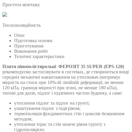
Простота монтажу
Теплоізоляційність
Опис
Підготовка основи
Приготування
Виконання робіт
Технічні характеристики
Плити пінополістирольні
ФЕРОЗІТ 35 SUPER (EPS-120)
рекомендуємо застосовувати в системах, де створюються вищі
середніх механічні навантаження на утеплювач (витримує
міцність на стиск при 10%-ій лінійній деформації, не менше
120 кПа, границя міцності при згині, не менше 180 кПа),
типові для дахів, підлог і підземних частин будинку, а саме:
утеплення підлог та підлог на грунті;
улаштування підлог з підігрівом;
термоізоляція фундаментних стін і цоколів безшовним
методом;
утеплення терас та стін нижче рівня грунту з
гідроізоляцією;