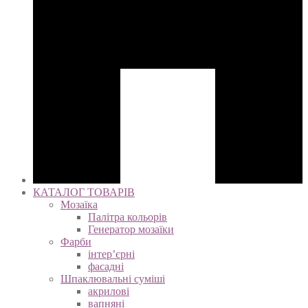
КАТАЛОГ ТОВАРІВ
Мозаїка
Палітра кольорів
Генератор мозаїки
Фарби
інтер’єрні
фасадні
Шпаклювальні суміші
акрилові
вапняні