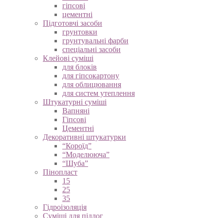
гіпсові
цементні
Підготовчі засоби
грунтовки
грунтувальні фарби
спеціальні засоби
Клейові суміші
для блоків
для гіпсокартону
для облицювання
для систем утеплення
Штукатурні суміші
Вапняні
Гіпсові
Цементні
Декоративні штукатурки
“Короїд”
“Моделююча”
“Шуба”
Пінопласт
15
25
35
Гідроізоляція
Суміші для підлог