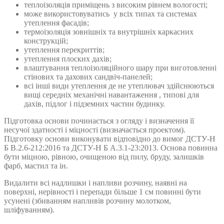
теплоізоляція приміщень з високим рівнем вологості;
може використовуватись у всіх типах та системах
утеплення фасадів;
термоізоляція зовнішніх та внутрішніх каркасних
конструкцій;
утеплення перекриттів;
утеплення плоских дахів;
влаштування теплоізоляційного шару при виготовленні
стінових та дахових сандвіч-панелей;
всі інші види утеплення де не утеплювач здійснюються
вищі середніх механічні навантаження , типові для
дахів, підлог і підземних частин будинку.
Підготовка основи починається з огляду і визначення її
несучої здатності і міцності (визначається проектом).
Підготовку основи виконувати відповідно до вимог ДСТУ-Н
Б В.2.6-212:2016 та ДСТУ-Н Б А.3.1-23:2013. Основа повинна
бути міцною, рівною, очищеною від пилу, бруду, залишків
фарб, мастил та ін.
Видалити всі надлишки і напливи розчину, наявні на
поверхні, нерівності і перепади більше 1 см повинні бути
усунені (збиванням напливів розчину молотком,
шліфуванням).