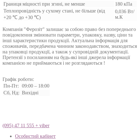
Границя міцності при згині, не менше
180 кПа
Теплопровідність у сухому стані, не більше (від
0,036 Вт/
м.К
+20 ℃ до +30 ℃)
Компанія "Ферозіт" залишає за собою право без попереднього
повідомлення змінювати параметри, упаковку, назву, ціни та
інші характеристики продукції. Актуальна інформація для
споживачів, передбачена чинним законодавством, знаходиться
на упаковці продукції, а також у супровідній документації.
Претензії з посиланням на будь-які інші джерела інформації
компанією не приймаються і не розглядаються !
Графік роботи:
Пн-Пт:
09:00 – 18:00
Сб, Нд:
Вихідні
(095) 47 11 555 + viber
Особистий кабінет