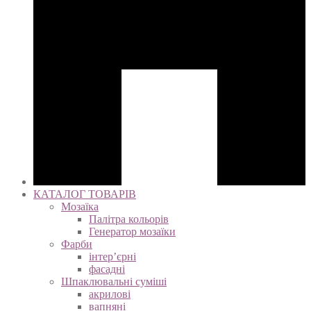
КАТАЛОГ ТОВАРІВ
Мозаїка
Палітра кольорів
Генератор мозаїки
Фарби
інтер’єрні
фасадні
Шпаклювальні суміші
акрилові
вапняні