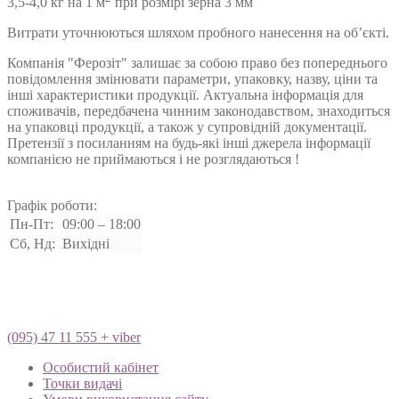
3,5-4,0 кг на 1 м
при розмірі зерна 3 мм
Витрати уточнюються шляхом пробного нанесення на об’єкті.
Компанія "Ферозіт" залишає за собою право без попереднього
повідомлення змінювати параметри, упаковку, назву, ціни та
інші характеристики продукції. Актуальна інформація для
споживачів, передбачена чинним законодавством, знаходиться
на упаковці продукції, а також у супровідній документації.
Претензії з посиланням на будь-які інші джерела інформації
компанією не приймаються і не розглядаються !
Графік роботи:
Пн-Пт:
09:00 – 18:00
Сб, Нд:
Вихідні
(095) 47 11 555 + viber
Особистий кабінет
Точки видачі