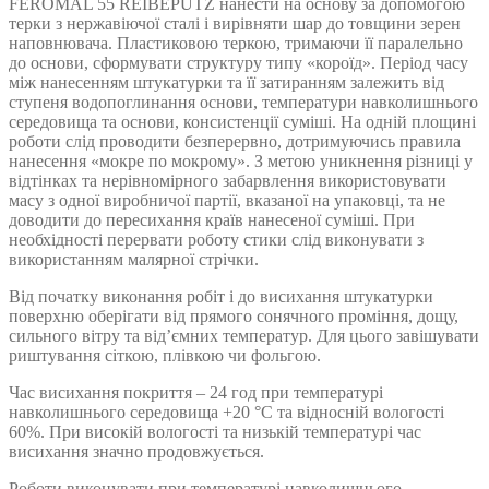
FEROMAL 55 REIBEPUTZ нанести на основу за допомогою
терки з нержавіючої сталі і вирівняти шар до товщини зерен
наповнювача. Пластиковою теркою, тримаючи її паралельно
до основи, сформувати структуру типу «короїд». Період часу
між нанесенням штукатурки та її затиранням залежить від
ступеня водопоглинання основи, температури навколишнього
середовища та основи, консистенції суміші. На одній площині
роботи слід проводити безперервно, дотримуючись правила
нанесення «мокре по мокрому». З метою уникнення різниці у
відтінках та нерівномірного забарвлення використовувати
масу з одної виробничої партії, вказаної на упаковці, та не
доводити до пересихання країв нанесеної суміші. При
необхідності перервати роботу стики слід виконувати з
використанням малярної стрічки.
Від початку виконання робіт і до висихання штукатурки
поверхню оберігати від прямого сонячного проміння, дощу,
сильного вітру та від’ємних температур. Для цього завішувати
риштування сіткою, плівкою чи фольгою.
Час висихання покриття – 24 год при температурі
навколишнього середовища +20 °С та відносній вологості
60%. При високій вологості та низькій температурі час
висихання значно продовжується.
Роботи виконувати при температурі навколишнього