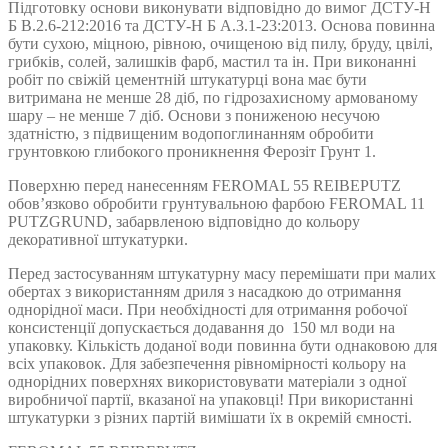
Підготовку основи виконувати відповідно до вимог ДСТУ-Н
Б В.2.6-212:2016 та ДСТУ-Н Б А.3.1-23:2013. Основа повинна
бути сухою, міцною, рівною, очищеною від пилу, бруду, цвілі,
грибків, солей, залишків фарб, мастил та ін. При виконанні
робіт по свіжій цементній штукатурці вона має бути
витримана не менше 28 діб, по гідрозахисному армованому
шару – не менше 7 діб. Основи з пониженою несучою
здатністю, з підвищеним водопоглинанням обробити
грунтовкою глибокого проникнення Ферозіт Грунт 1.
Поверхню перед нанесенням FEROMAL 55 REIBEPUTZ
обов’язково обробити грунтувальною фарбою FEROMAL 11
PUTZGRUND, забарвленою відповідно до кольору
декоративної штукатурки.
Перед застосуванням штукатурну масу перемішати при малих
обертах з використанням дриля з насадкою до отримання
однорідної маси. При необхідності для отримання робочої
консистенції допускається додавання до 150 мл води на
упаковку. Кількість доданої води повинна бути однаковою для
всіх упаковок. Для забезпечення рівномірності кольору на
однорідних поверхнях використовувати матеріали з одної
виробничої партії, вказаної на упаковці! При використанні
штукатурки з різних партій вимішати їх в окремій ємності.