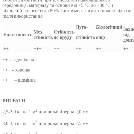
середовища, матеріалу та основи від +5 °С до +30 °С і
відносній вологості до 80%. Інструмент вимити водою відразу
після використання.
Луго-
Біологічний
Захи
Мех
Стійкість
Еластичність
від
стійкість
до бруду
стійкість
опір
дощ
++
+++
++
++
++
++
++ – задовільна
+++ – хороша
++++ – відмінна
ВИТРАТИ
2
2,5-3,0 кг на 1 м
при розмірі зерна 2,0 мм
2
3,0-3,5 кг на 1 м
при розмірі зерна 2,5 мм
2