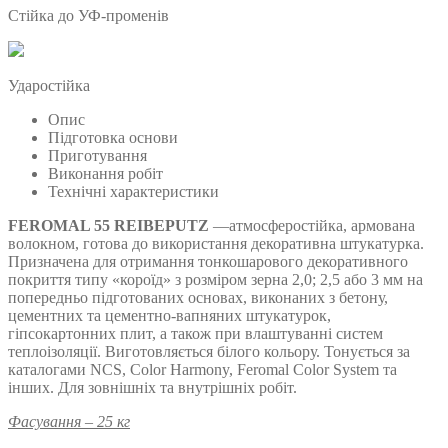
Стійка до УФ-променів
Ударостійка
Опис
Підготовка основи
Приготування
Виконання робіт
Технічні характеристики
FEROMAL
55
REIBEPUTZ
—атмосферостійка, армована
волокном, готова до використання декоративна штукатурка.
Призначена для отримання тонкошарового декоративного
покриття типу «короїд» з розміром зерна 2,0; 2,5 або 3 мм на
попередньо підготованих основах, виконаних з бетону,
цементних та цементно-вапняних штукатурок,
гіпсокартонних плит, а також при влаштуванні систем
теплоізоляції. Виготовляється білого кольору. Тонується за
каталогами NCS, Color Harmony, Feromal Color System та
інших. Для зовнішніх та внутрішніх робіт.
Фасування – 25 кг