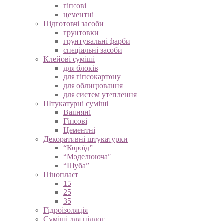
гіпсові
цементні
Підготовчі засоби
грунтовки
грунтувальні фарби
спеціальні засоби
Клейові суміші
для блоків
для гіпсокартону
для облицювання
для систем утеплення
Штукатурні суміші
Вапняні
Гіпсові
Цементні
Декоративні штукатурки
“Короїд”
“Моделююча”
“Шуба”
Пінопласт
15
25
35
Гідроізоляція
Суміші для підлог