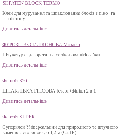
SHPATEN BLOСK TERMO
Клей для мурування та шпаклювання блоків з піно- та
газобетону
Дивитись детальніше
ФЕРОЗІТ 33 СИЛІКОНОВА Мозаїка
Штукатурка декоративна силіконова «Мозаїка»
Дивитись детальніше
Ферозіт 320
ШПАКЛІВКА ГІПСОВА (старт+фініш) 2 в 1
Дивитись детальніше
Ферозіт SUPER
Суперклей Універсальний для природного та штучного
каменю з стороною до 1,2 м (C2TЕ)