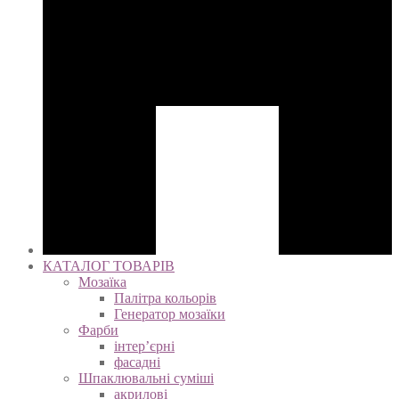
КАТАЛОГ ТОВАРІВ
Мозаїка
Палітра кольорів
Генератор мозаїки
Фарби
інтер’єрні
фасадні
Шпаклювальні суміші
акрилові