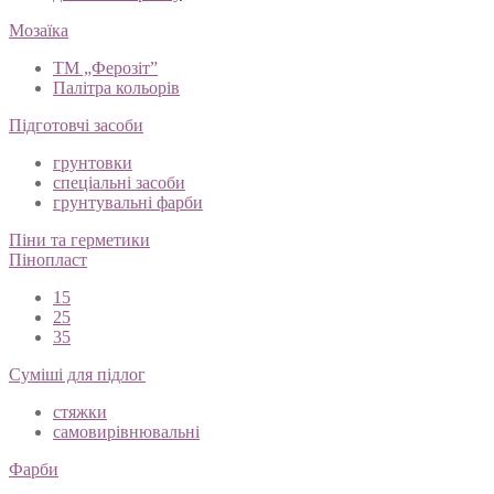
Мозаїка
ТМ „Ферозіт”
Палітра кольорів
Підготовчі засоби
грунтовки
спеціальні засоби
грунтувальні фарби
Піни та герметики
Пінопласт
15
25
35
Суміші для підлог
стяжки
самовирівнювальні
Фарби