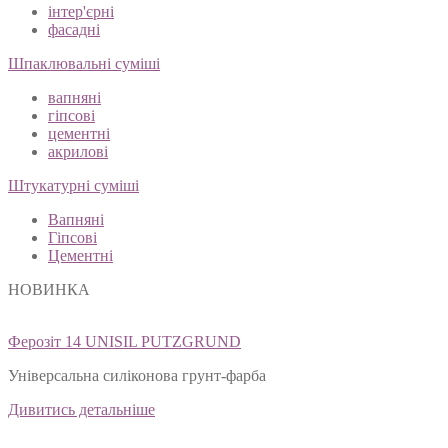
інтер'єрні
фасадні
Шпаклювальні суміші
вапняні
гіпсові
цементні
акрилові
Штукатурні суміші
Вапняні
Гіпсові
Цементні
НОВИНКА
Ферозіт 14 UNISIL PUTZGRUND
Універсальна силіконова грунт-фарба
Дивитись детальніше