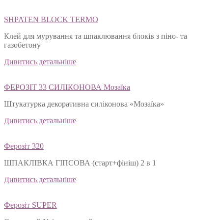
SHPATEN BLOСK TERMO
Клей для мурування та шпаклювання блоків з піно- та
газобетону
Дивитись детальніше
ФЕРОЗІТ 33 СИЛІКОНОВА Мозаїка
Штукатурка декоративна силіконова «Мозаїка»
Дивитись детальніше
Ферозіт 320
ШПАКЛІВКА ГІПСОВА (старт+фініш) 2 в 1
Дивитись детальніше
Ферозіт SUPER