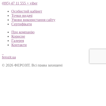
(095) 47 11 555 + viber
Особистий кабінет
Точки видачі
Умови використання сайту
Сертифікати
Про компанію
Корисне
Галерея
Контакти
ferozit.ua
© 2026 ФЕРОЗІТ. Всі права захищені
Цей сайт використовує cookies, щоб покращити Ваш досвід
користування нашим веб-сайтом. Продовжуючи переглядати
наш сайт, Ви погоджуєтеся на використання cookies.
Ok
Форма зворотнього зв’язку