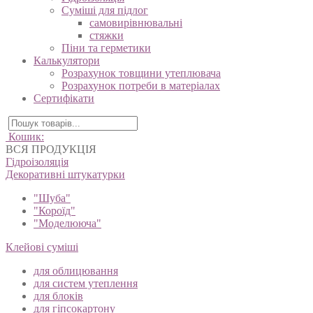
Суміші для підлог
самовирівнювальні
стяжки
Піни та герметики
Калькулятори
Розрахунок товщини утеплювача
Розрахунок потреби в матеріалах
Сертифікати
Кошик:
ВСЯ ПРОДУКЦІЯ
Гідроізоляція
Декоративні штукатурки
"Шуба"
"Короїд"
"Моделююча"
Клейові суміші
для облицювання
для систем утеплення
для блоків
для гіпсокартону