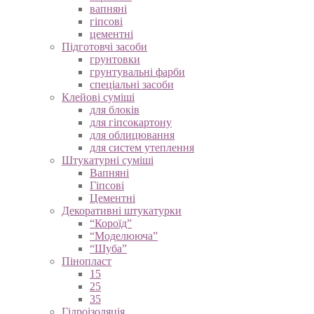
вапняні
гіпсові
цементні
Підготовчі засоби
грунтовки
грунтувальні фарби
спеціальні засоби
Клейові суміші
для блоків
для гіпсокартону
для облицювання
для систем утеплення
Штукатурні суміші
Вапняні
Гіпсові
Цементні
Декоративні штукатурки
“Короїд”
“Моделююча”
“Шуба”
Пінопласт
15
25
35
Гідроізоляція