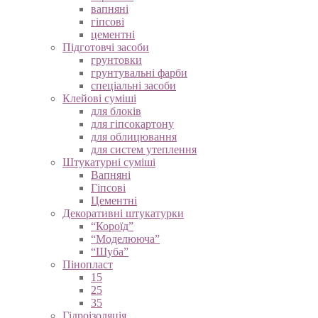
вапняні
гіпсові
цементні
Підготовчі засоби
грунтовки
грунтувальні фарби
спеціальні засоби
Клейові суміші
для блоків
для гіпсокартону
для облицювання
для систем утеплення
Штукатурні суміші
Вапняні
Гіпсові
Цементні
Декоративні штукатурки
“Короїд”
“Моделююча”
“Шуба”
Пінопласт
15
25
35
Гідроізоляція