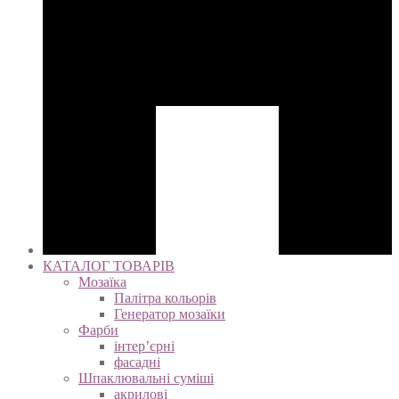
КАТАЛОГ ТОВАРІВ
Мозаїка
Палітра кольорів
Генератор мозаїки
Фарби
інтер’єрні
фасадні
Шпаклювальні суміші
акрилові