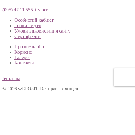
(095) 47 11 555 + viber
Особистий кабінет
Точки видачі
Умови використання сайту
Сертифікати
Про компанію
Корисне
Галерея
Контакти
ferozit.ua
© 2026 ФЕРОЗІТ. Всі права захищені
Цей сайт використовує cookies, щоб покращити Ваш досвід
користування нашим веб-сайтом. Продовжуючи переглядати
наш сайт, Ви погоджуєтеся на використання cookies.
Ok
Форма зворотнього зв’язку