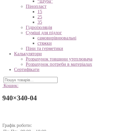
“Шуба”
Пінопласт
15
25
35
Гідроізоляція
Суміші для підлог
самовирівнювальні
стяжки
Піни та герметики
Калькулятори
Розрахунок товщини утеплювача
Розрахунок потреби в матеріалах
Сертифікати
Кошик:
940×340-04
Графік роботи: