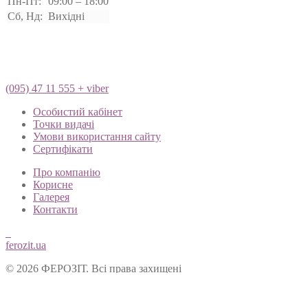
Пн-Пт:
09:00 – 18:00
Сб, Нд:
Вихідні
(095) 47 11 555 + viber
Особистий кабінет
Точки видачі
Умови використання сайту
Сертифікати
Про компанію
Корисне
Галерея
Контакти
ferozit.ua
© 2026 ФЕРОЗІТ. Всі права захищені
Цей сайт використовує cookies, щоб покращити Ваш досвід кор