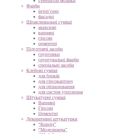
Генератор мозаїки
Фарби
інтер’єрні
фасадні
Шпаклювальні суміші
акрилові
вапняні
гіпсові
цементні
Підготовчі засоби
грунтовки
грунтувальні фарби
спеціальні засоби
Клейові суміші
для блоків
для гіпсокартону
для облицювання
для систем утеплення
Штукатурні суміші
Вапняні
Гіпсові
Цементні
Декоративні штукатурки
“Короїд”
“Моделююча”