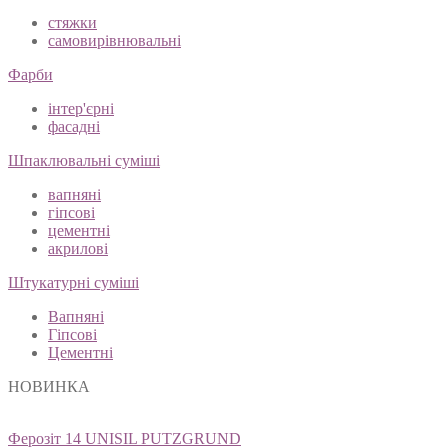
стяжки
самовирівнювальні
Фарби
інтер'єрні
фасадні
Шпаклювальні суміші
вапняні
гіпсові
цементні
акрилові
Штукатурні суміші
Вапняні
Гіпсові
Цементні
НОВИНКА
Ферозіт 14 UNISIL PUTZGRUND