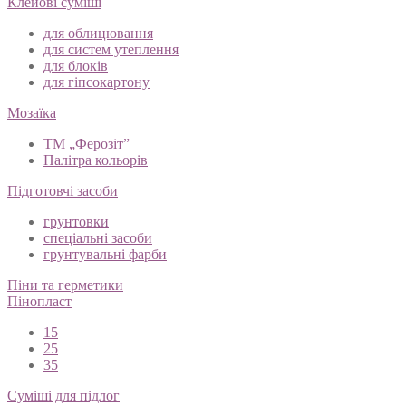
Клейові суміші
для облицювання
для систем утеплення
для блоків
для гіпсокартону
Мозаїка
ТМ „Ферозіт”
Палітра кольорів
Підготовчі засоби
грунтовки
спеціальні засоби
грунтувальні фарби
Піни та герметики
Пінопласт
15
25
35
Суміші для підлог