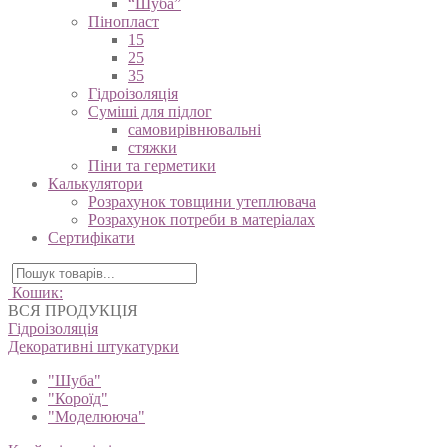
“Шуба”
Пінопласт
15
25
35
Гідроізоляція
Суміші для підлог
самовирівнювальні
стяжки
Піни та герметики
Калькулятори
Розрахунок товщини утеплювача
Розрахунок потреби в матеріалах
Сертифікати
Кошик:
ВСЯ ПРОДУКЦІЯ
Гідроізоляція
Декоративні штукатурки
"Шуба"
"Короїд"
"Моделююча"