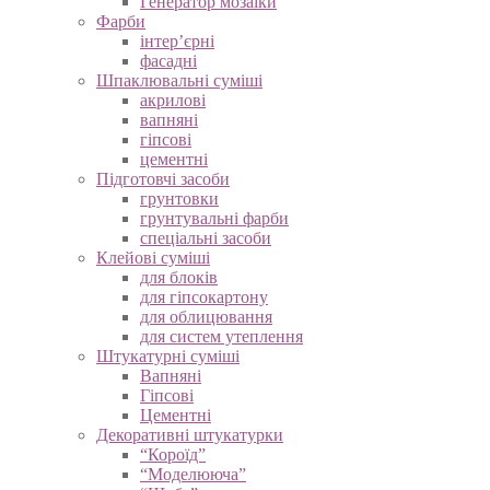
Генератор мозаїки
Фарби
інтер’єрні
фасадні
Шпаклювальні суміші
акрилові
вапняні
гіпсові
цементні
Підготовчі засоби
грунтовки
грунтувальні фарби
спеціальні засоби
Клейові суміші
для блоків
для гіпсокартону
для облицювання
для систем утеплення
Штукатурні суміші
Вапняні
Гіпсові
Цементні
Декоративні штукатурки
“Короїд”
“Моделююча”