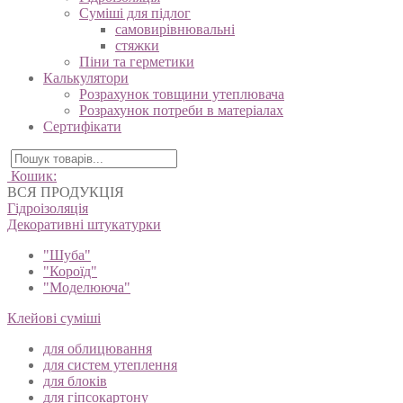
Суміші для підлог
самовирівнювальні
стяжки
Піни та герметики
Калькулятори
Розрахунок товщини утеплювача
Розрахунок потреби в матеріалах
Сертифікати
Кошик:
ВСЯ ПРОДУКЦІЯ
Гідроізоляція
Декоративні штукатурки
"Шуба"
"Короїд"
"Моделююча"
Клейові суміші
для облицювання
для систем утеплення
для блоків
для гіпсокартону