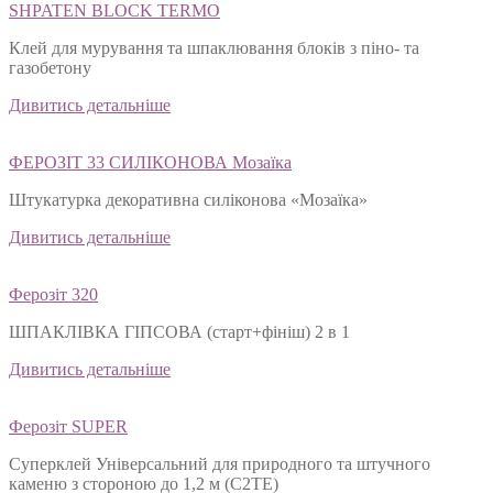
SHPATEN BLOСK TERMO
Клей для мурування та шпаклювання блоків з піно- та
газобетону
Дивитись детальніше
ФЕРОЗІТ 33 СИЛІКОНОВА Мозаїка
Штукатурка декоративна силіконова «Мозаїка»
Дивитись детальніше
Ферозіт 320
ШПАКЛІВКА ГІПСОВА (старт+фініш) 2 в 1
Дивитись детальніше
Ферозіт SUPER
Суперклей Універсальний для природного та штучного
каменю з стороною до 1,2 м (C2TЕ)