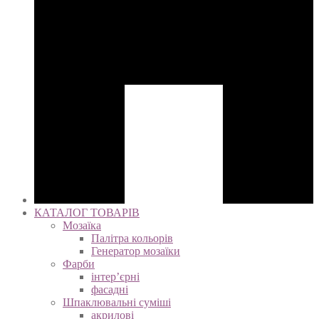
КАТАЛОГ ТОВАРІВ
Мозаїка
Палітра кольорів
Генератор мозаїки
Фарби
інтер’єрні
фасадні
Шпаклювальні суміші
акрилові