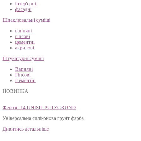
інтер'єрні
фасадні
Шпаклювальні суміші
вапняні
гіпсові
цементні
акрилові
Штукатурні суміші
Вапняні
Гіпсові
Цементні
НОВИНКА
Ферозіт 14 UNISIL PUTZGRUND
Універсальна силіконова грунт-фарба
Дивитись детальніше