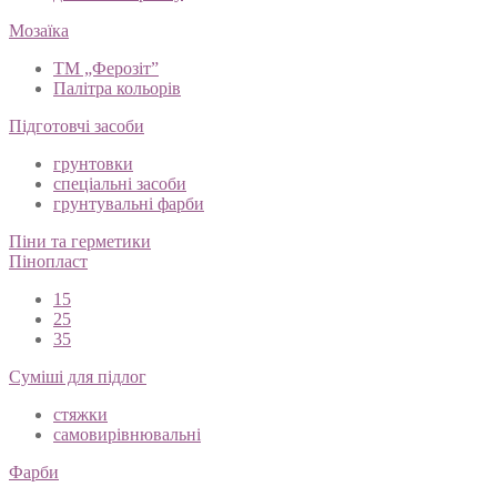
Мозаїка
ТМ „Ферозіт”
Палітра кольорів
Підготовчі засоби
грунтовки
спеціальні засоби
грунтувальні фарби
Піни та герметики
Пінопласт
15
25
35
Суміші для підлог
стяжки
самовирівнювальні
Фарби