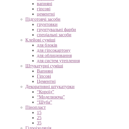
вапняні
гіпсові
цементні
Підготовчі засоби
грунтовки
грунтувальні фарби
спеціальні засоби
Клейові суміші
для блоків
для гіпсокартону
для облицювання
для систем утеплення
Штукатурні суміші
Вапняні
Гіпсові
Цементні
Декоративні штукатурки
“Короїд”
“Моделююча”
“Шуба”
Пінопласт
15
25
35
Гідроізоляція