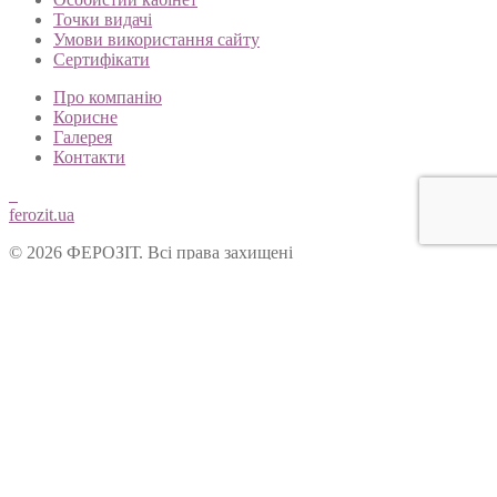
Точки видачі
Умови використання сайту
Сертифікати
Про компанію
Корисне
Галерея
Контакти
ferozit.ua
© 2026 ФЕРОЗІТ. Всі права захищені
Цей сайт використовує cookies, щоб покращити Ваш досвід
користування нашим веб-сайтом. Продовжуючи переглядати
наш сайт, Ви погоджуєтеся на використання cookies.
Ok
Форма зворотнього зв’язку
Вітаємо Вас на сайті ТОВ “Ферозіт”!
Питання опрацьовуються операторами у робочі дні з 10:00 до