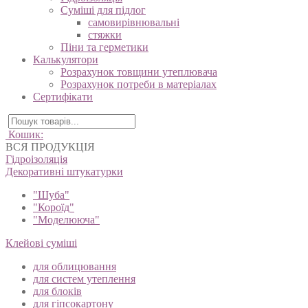
Суміші для підлог
самовирівнювальні
стяжки
Піни та герметики
Калькулятори
Розрахунок товщини утеплювача
Розрахунок потреби в матеріалах
Сертифікати
Кошик:
ВСЯ ПРОДУКЦІЯ
Гідроізоляція
Декоративні штукатурки
"Шуба"
"Короїд"
"Моделююча"
Клейові суміші
для облицювання
для систем утеплення
для блоків
для гіпсокартону