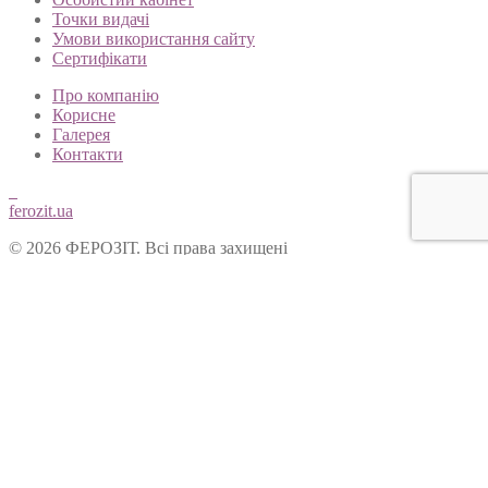
Точки видачі
Умови використання сайту
Сертифікати
Про компанію
Корисне
Галерея
Контакти
ferozit.ua
© 2026 ФЕРОЗІТ. Всі права захищені
Цей сайт використовує cookies, щоб покращити Ваш досвід
користування нашим веб-сайтом. Продовжуючи переглядати
наш сайт, Ви погоджуєтеся на використання cookies.
Ok
Форма зворотнього зв’язку
Вітаємо Вас на сайті ТОВ “Ферозіт”!
Питання опрацьовуються операторами у робочі дні з 10:00 до