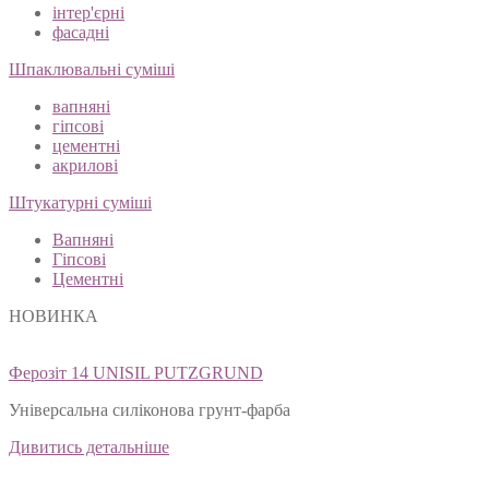
інтер'єрні
фасадні
Шпаклювальні суміші
вапняні
гіпсові
цементні
акрилові
Штукатурні суміші
Вапняні
Гіпсові
Цементні
НОВИНКА
Ферозіт 14 UNISIL PUTZGRUND
Універсальна силіконова грунт-фарба
Дивитись детальніше