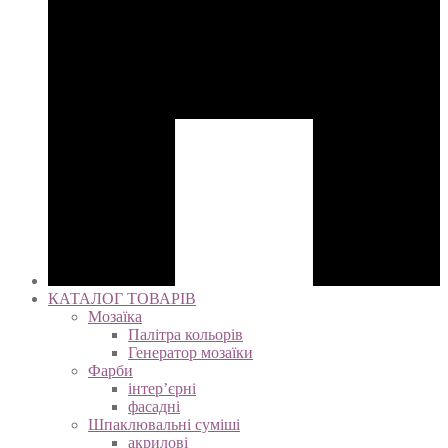
КАТАЛОГ ТОВАРІВ
Мозаїка
Палітра кольорів
Генератор мозаїки
Фарби
інтер’єрні
фасадні
Шпаклювальні суміші
акрилові