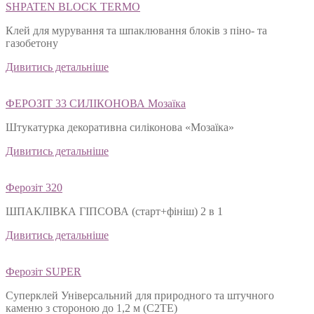
SHPATEN BLOСK TERMO
Клей для мурування та шпаклювання блоків з піно- та
газобетону
Дивитись детальніше
ФЕРОЗІТ 33 СИЛІКОНОВА Мозаїка
Штукатурка декоративна силіконова «Мозаїка»
Дивитись детальніше
Ферозіт 320
ШПАКЛІВКА ГІПСОВА (старт+фініш) 2 в 1
Дивитись детальніше
Ферозіт SUPER
Суперклей Універсальний для природного та штучного
каменю з стороною до 1,2 м (C2TЕ)