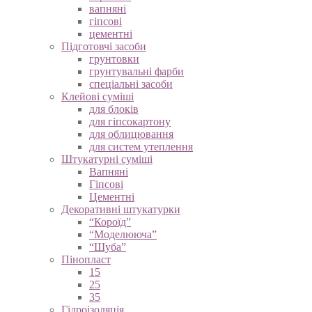
вапняні
гіпсові
цементні
Підготовчі засоби
грунтовки
грунтувальні фарби
спеціальні засоби
Клейові суміші
для блоків
для гіпсокартону
для облицювання
для систем утеплення
Штукатурні суміші
Вапняні
Гіпсові
Цементні
Декоративні штукатурки
“Короїд”
“Моделююча”
“Шуба”
Пінопласт
15
25
35
Гідроізоляція