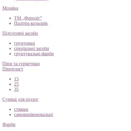
Мозаїка
ТМ „Ферозіт”
Палітра кольорів
Підготовчі засоби
грунтовки
спеціальні засоби
грунтувальні фарби
Піни та герметики
Пінопласт
15
25
35
Суміші для підлог
стяжки
самовирівнювальні
Фарби