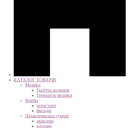
КАТАЛОГ ТОВАРІВ
Мозаїка
Палітра кольорів
Генератор мозаїки
Фарби
інтер’єрні
фасадні
Шпаклювальні суміші
акрилові
вапняні