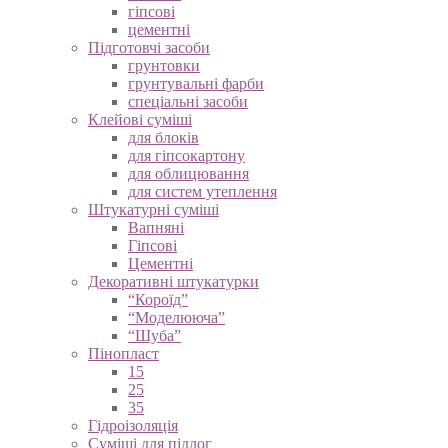
гіпсові
цементні
Підготовчі засоби
грунтовки
грунтувальні фарби
спеціальні засоби
Клейові суміші
для блоків
для гіпсокартону
для облицювання
для систем утеплення
Штукатурні суміші
Вапняні
Гіпсові
Цементні
Декоративні штукатурки
“Короїд”
“Моделююча”
“Шуба”
Пінопласт
15
25
35
Гідроізоляція
Суміші для підлог