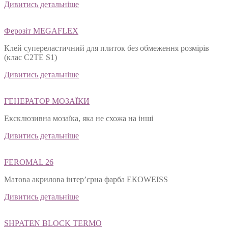
Дивитись детальніше
Ферозіт MEGAFLEX
Клей супереластичний для плиток без обмеження розмірів
(клас С2ТЕ S1)
Дивитись детальніше
ГЕНЕРАТОР МОЗАЇКИ
Ексклюзивна мозаїка, яка не схожа на інші
Дивитись детальніше
FEROMAL 26
Матова акрилова інтер’єрна фарба ЕКОWEISS
Дивитись детальніше
SHPATEN BLOСK TERMO