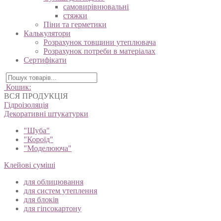
самовирівнювальні
стяжки
Піни та герметики
Калькулятори
Розрахунок товщини утеплювача
Розрахунок потреби в матеріалах
Сертифікати
Кошик:
ВСЯ ПРОДУКЦІЯ
Гідроізоляція
Декоративні штукатурки
"Шуба"
"Короїд"
"Моделююча"
Клейові суміші
для облицювання
для систем утеплення
для блоків
для гіпсокартону