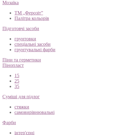
Мозаїка
ТМ „Ферозіт”
Палітра кольорів
Підготовчі засоби
грунтовки
спеціальні засоби
грунтувальні фарби
Піни та герметики
Пінопласт
15
25
35
Суміші для підлог
стяжки
самовирівнювальні
Фарби
інтер'єрні