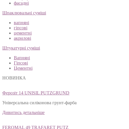
фасадні
Шпаклювальні суміші
вапняні
гіпсові
цементні
акрилові
Штукатурні суміші
Вапняні
Гіпсові
Цементні
НОВИНКА
Ферозіт 14 UNISIL PUTZGRUND
Універсальна силіконова грунт-фарба
Дивитись детальніше
FEROMAL 49 TRAFARET PUTZ