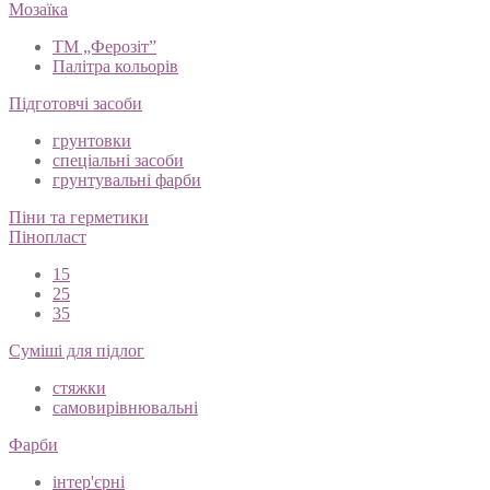
Мозаїка
ТМ „Ферозіт”
Палітра кольорів
Підготовчі засоби
грунтовки
спеціальні засоби
грунтувальні фарби
Піни та герметики
Пінопласт
15
25
35
Суміші для підлог
стяжки
самовирівнювальні
Фарби
інтер'єрні