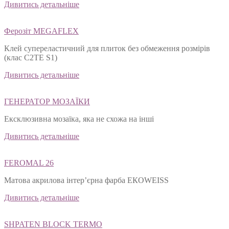
Дивитись детальніше
Ферозіт MEGAFLEX
Клей супереластичний для плиток без обмеження розмірів
(клас С2ТЕ S1)
Дивитись детальніше
ГЕНЕРАТОР МОЗАЇКИ
Ексклюзивна мозаїка, яка не схожа на інші
Дивитись детальніше
FEROMAL 26
Матова акрилова інтер’єрна фарба ЕКОWEISS
Дивитись детальніше
SHPATEN BLOСK TERMO