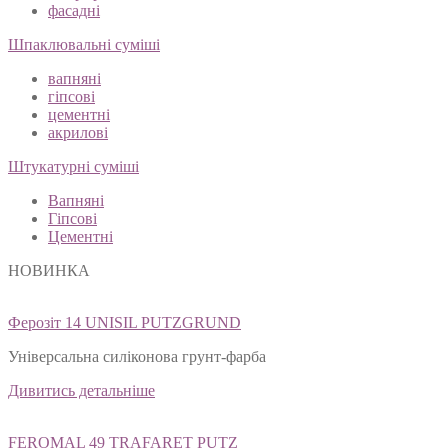
фасадні
Шпаклювальні суміші
вапняні
гіпсові
цементні
акрилові
Штукатурні суміші
Вапняні
Гіпсові
Цементні
НОВИНКА
Ферозіт 14 UNISIL PUTZGRUND
Універсальна силіконова грунт-фарба
Дивитись детальніше
FEROMAL 49 TRAFARET PUTZ