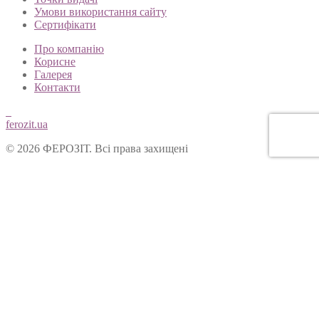
Умови використання сайту
Сертифікати
Про компанію
Корисне
Галерея
Контакти
ferozit.ua
© 2026 ФЕРОЗІТ. Всі права захищені
Цей сайт використовує cookies, щоб покращити Ваш досвід
користування нашим веб-сайтом. Продовжуючи переглядати
наш сайт, Ви погоджуєтеся на використання cookies.
Ok
Форма зворотнього зв’язку
Вітаємо Вас на сайті ТОВ “Ферозіт”!
Питання опрацьовуються операторами у робочі дні з 10:00 до
18:00. Якщо питання задане у не робочій час, воно буде