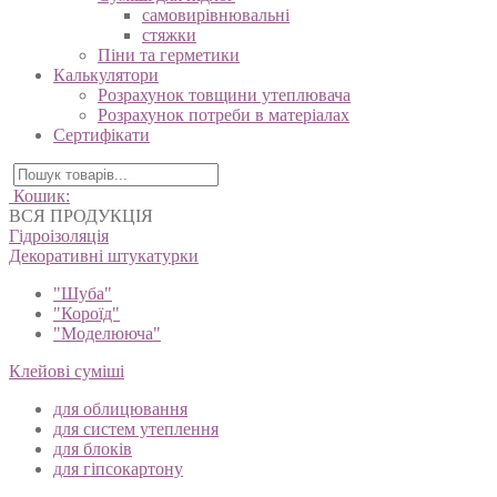
самовирівнювальні
стяжки
Піни та герметики
Калькулятори
Розрахунок товщини утеплювача
Розрахунок потреби в матеріалах
Сертифікати
Кошик:
ВСЯ ПРОДУКЦІЯ
Гідроізоляція
Декоративні штукатурки
"Шуба"
"Короїд"
"Моделююча"
Клейові суміші
для облицювання
для систем утеплення
для блоків
для гіпсокартону