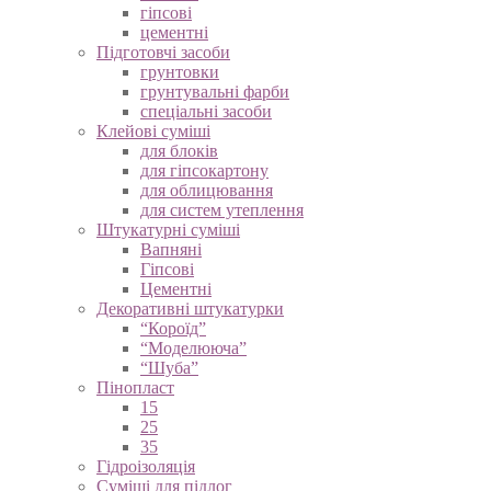
гіпсові
цементні
Підготовчі засоби
грунтовки
грунтувальні фарби
спеціальні засоби
Клейові суміші
для блоків
для гіпсокартону
для облицювання
для систем утеплення
Штукатурні суміші
Вапняні
Гіпсові
Цементні
Декоративні штукатурки
“Короїд”
“Моделююча”
“Шуба”
Пінопласт
15
25
35
Гідроізоляція
Суміші для підлог