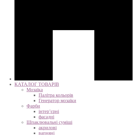
КАТАЛОГ ТОВАРІВ
Мозаїка
Палітра кольорів
Генератор мозаїки
Фарби
інтер’єрні
фасадні
Шпаклювальні суміші
акрилові
вапняні