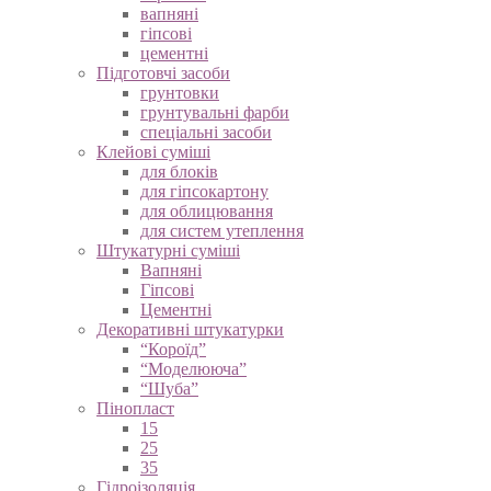
вапняні
гіпсові
цементні
Підготовчі засоби
грунтовки
грунтувальні фарби
спеціальні засоби
Клейові суміші
для блоків
для гіпсокартону
для облицювання
для систем утеплення
Штукатурні суміші
Вапняні
Гіпсові
Цементні
Декоративні штукатурки
“Короїд”
“Моделююча”
“Шуба”
Пінопласт
15
25
35
Гідроізоляція