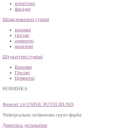
інтер'єрні
фасадні
Шпаклювальні суміші
вапняні
гіпсові
цементні
акрилові
Штукатурні суміші
Вапняні
Гіпсові
Цементні
НОВИНКА
Ферозіт 14 UNISIL PUTZGRUND
Універсальна силіконова грунт-фарба
Дивитись детальніше