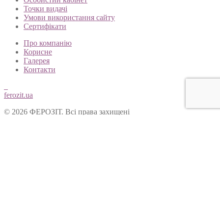
Точки видачі
Умови використання сайту
Сертифікати
Про компанію
Корисне
Галерея
Контакти
ferozit.ua
© 2026 ФЕРОЗІТ. Всі права захищені
Цей сайт використовує cookies, щоб покращити Ваш досвід
користування нашим веб-сайтом. Продовжуючи переглядати
наш сайт, Ви погоджуєтеся на використання cookies.
Ok
Форма зворотнього зв’язку
Вітаємо Вас на сайті ТОВ “Ферозіт”!
Питання опрацьовуються операторами у робочі дні з 10:00 до