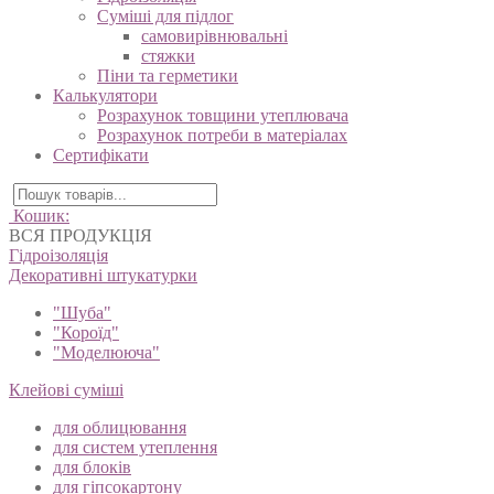
Суміші для підлог
самовирівнювальні
стяжки
Піни та герметики
Калькулятори
Розрахунок товщини утеплювача
Розрахунок потреби в матеріалах
Сертифікати
Кошик:
ВСЯ ПРОДУКЦІЯ
Гідроізоляція
Декоративні штукатурки
"Шуба"
"Короїд"
"Моделююча"
Клейові суміші
для облицювання
для систем утеплення
для блоків
для гіпсокартону