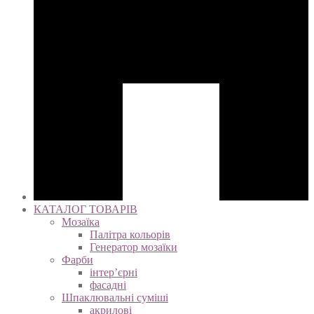
КАТАЛОГ ТОВАРІВ
Мозаїка
Палітра кольорів
Генератор мозаїки
Фарби
інтер’єрні
фасадні
Шпаклювальні суміші
акрилові