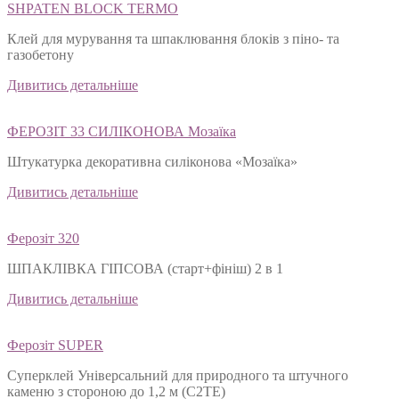
SHPATEN BLOСK TERMO
Клей для мурування та шпаклювання блоків з піно- та
газобетону
Дивитись детальніше
ФЕРОЗІТ 33 СИЛІКОНОВА Мозаїка
Штукатурка декоративна силіконова «Мозаїка»
Дивитись детальніше
Ферозіт 320
ШПАКЛІВКА ГІПСОВА (старт+фініш) 2 в 1
Дивитись детальніше
Ферозіт SUPER
Суперклей Універсальний для природного та штучного
каменю з стороною до 1,2 м (C2TЕ)