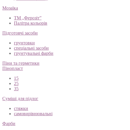
Мозаїка
ТМ „Ферозіт”
Палітра кольорів
Підготовчі засоби
грунтовки
спеціальні засоби
грунтувальні фарби
Піни та герметики
Пінопласт
15
25
35
Суміші для підлог
стяжки
самовирівнювальні
Фарби