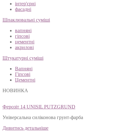
інтер'єрні
фасадні
Шпаклювальні суміші
вапняні
гіпсові
цементні
акрилові
Штукатурні суміші
Вапняні
Гіпсові
Цементні
НОВИНКА
Ферозіт 14 UNISIL PUTZGRUND
Універсальна силіконова грунт-фарба
Дивитись детальніше