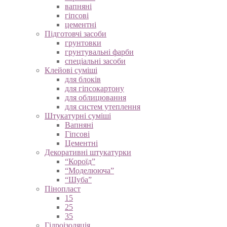
вапняні
гіпсові
цементні
Підготовчі засоби
грунтовки
грунтувальні фарби
спеціальні засоби
Клейові суміші
для блоків
для гіпсокартону
для облицювання
для систем утеплення
Штукатурні суміші
Вапняні
Гіпсові
Цементні
Декоративні штукатурки
“Короїд”
“Моделююча”
“Шуба”
Пінопласт
15
25
35
Гідроізоляція