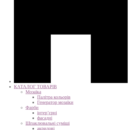
КАТАЛОГ ТОВАРІВ
Мозаїка
Палітра кольорів
Генератор мозаїки
Фарби
інтер’єрні
фасадні
Шпаклювальні суміші
акрилові