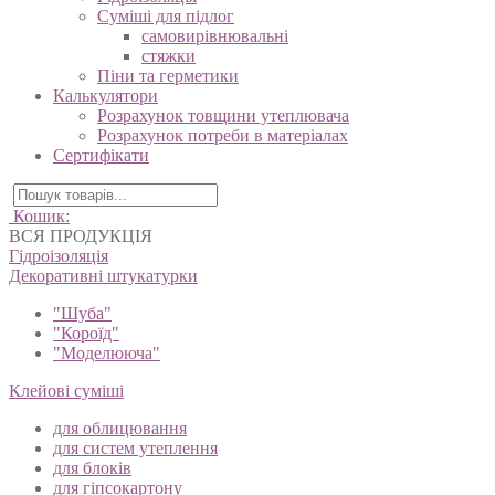
Суміші для підлог
самовирівнювальні
стяжки
Піни та герметики
Калькулятори
Розрахунок товщини утеплювача
Розрахунок потреби в матеріалах
Сертифікати
Кошик:
ВСЯ ПРОДУКЦІЯ
Гідроізоляція
Декоративні штукатурки
"Шуба"
"Короїд"
"Моделююча"
Клейові суміші
для облицювання
для систем утеплення
для блоків
для гіпсокартону