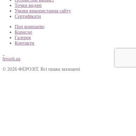
Точки видачі
Умови використання сайту
Сертифікати
Про компанію
Корисне
Галерея
Контакти
ferozit.ua
© 2026 ФЕРОЗІТ. Всі права захищені
Цей сайт використовує cookies, щоб покращити Ваш досвід
користування нашим веб-сайтом. Продовжуючи переглядати
наш сайт, Ви погоджуєтеся на використання cookies.
Ok
Форма зворотнього зв’язку
Вітаємо Вас на сайті ТОВ “Ферозіт”!
Питання опрацьовуються операторами у робочі дні з 10:00 до