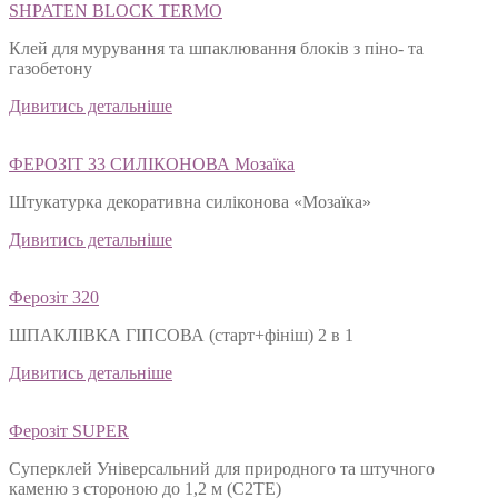
SHPATEN BLOСK TERMO
Клей для мурування та шпаклювання блоків з піно- та
газобетону
Дивитись детальніше
ФЕРОЗІТ 33 СИЛІКОНОВА Мозаїка
Штукатурка декоративна силіконова «Мозаїка»
Дивитись детальніше
Ферозіт 320
ШПАКЛІВКА ГІПСОВА (старт+фініш) 2 в 1
Дивитись детальніше
Ферозіт SUPER
Суперклей Універсальний для природного та штучного
каменю з стороною до 1,2 м (C2TЕ)