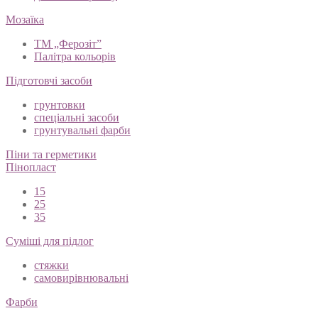
Мозаїка
ТМ „Ферозіт”
Палітра кольорів
Підготовчі засоби
грунтовки
спеціальні засоби
грунтувальні фарби
Піни та герметики
Пінопласт
15
25
35
Суміші для підлог
стяжки
самовирівнювальні
Фарби