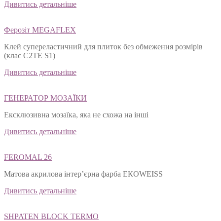
Дивитись детальніше
Ферозіт MEGAFLEX
Клей супереластичний для плиток без обмеження розмірів
(клас С2ТЕ S1)
Дивитись детальніше
ГЕНЕРАТОР МОЗАЇКИ
Ексклюзивна мозаїка, яка не схожа на інші
Дивитись детальніше
FEROMAL 26
Матова акрилова інтер’єрна фарба ЕКОWEISS
Дивитись детальніше
SHPATEN BLOСK TERMO