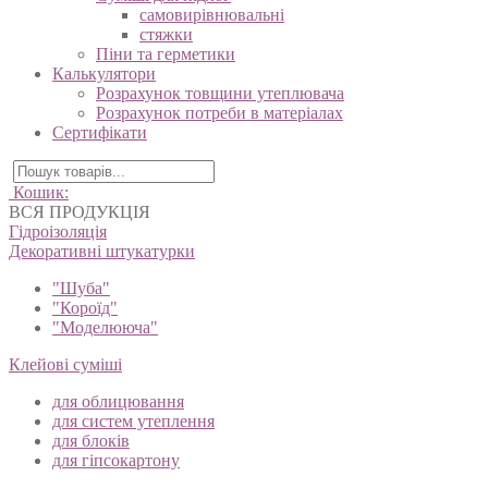
самовирівнювальні
стяжки
Піни та герметики
Калькулятори
Розрахунок товщини утеплювача
Розрахунок потреби в матеріалах
Сертифікати
Кошик:
ВСЯ ПРОДУКЦІЯ
Гідроізоляція
Декоративні штукатурки
"Шуба"
"Короїд"
"Моделююча"
Клейові суміші
для облицювання
для систем утеплення
для блоків
для гіпсокартону