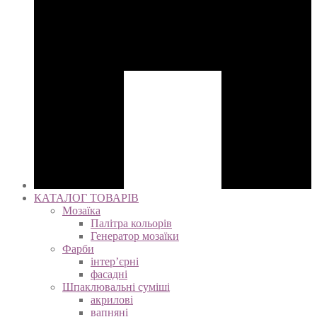
КАТАЛОГ ТОВАРІВ
Мозаїка
Палітра кольорів
Генератор мозаїки
Фарби
інтер’єрні
фасадні
Шпаклювальні суміші
акрилові
вапняні