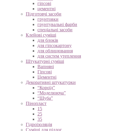
гіпсові
цементні
Підготовчі засоби
грунтовки
грунтувальні фарби
спеціальні засоби
Клейові суміші
для блоків
для гіпсокартону
для облицювання
для систем утеплення
Штукатурні суміші
Вапняні
Гіпсові
Цементні
Декоративні штукатурки
“Короїд”
“Моделююча”
“Шуба”
Пінопласт
15
25
35
Гідроізоляція
Суміші для підлог