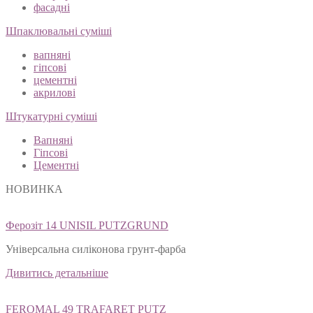
фасадні
Шпаклювальні суміші
вапняні
гіпсові
цементні
акрилові
Штукатурні суміші
Вапняні
Гіпсові
Цементні
НОВИНКА
Ферозіт 14 UNISIL PUTZGRUND
Універсальна силіконова грунт-фарба
Дивитись детальніше
FEROMAL 49 TRAFARET PUTZ