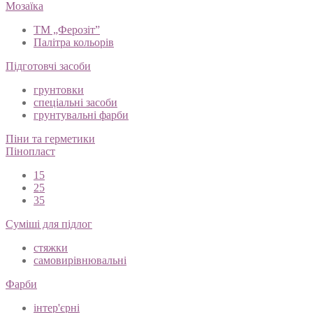
Мозаїка
ТМ „Ферозіт”
Палітра кольорів
Підготовчі засоби
грунтовки
спеціальні засоби
грунтувальні фарби
Піни та герметики
Пінопласт
15
25
35
Суміші для підлог
стяжки
самовирівнювальні
Фарби
інтер'єрні