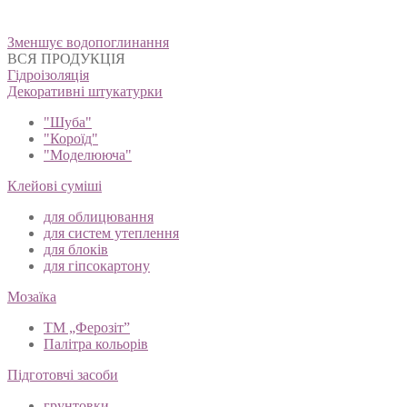
Навігація
Зменшує водопоглинання
записів
ВСЯ ПРОДУКЦІЯ
Гідроізоляція
Декоративні штукатурки
"Шуба"
"Короїд"
"Моделююча"
Клейові суміші
для облицювання
для систем утеплення
для блоків
для гіпсокартону
Мозаїка
ТМ „Ферозіт”
Палітра кольорів
Підготовчі засоби
грунтовки