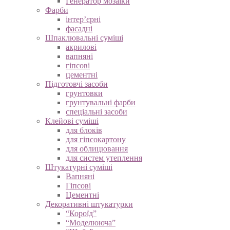
Генератор мозаїки
Фарби
інтер’єрні
фасадні
Шпаклювальні суміші
акрилові
вапняні
гіпсові
цементні
Підготовчі засоби
грунтовки
грунтувальні фарби
спеціальні засоби
Клейові суміші
для блоків
для гіпсокартону
для облицювання
для систем утеплення
Штукатурні суміші
Вапняні
Гіпсові
Цементні
Декоративні штукатурки
“Короїд”
“Моделююча”