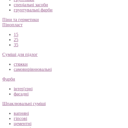
спеціальні засоби
грунтувальні фарби
Піни та герметики
Пінопласт
15
25
35
Суміші для підлог
стяжки
самовирівнювальні
Фарби
інтер'єрні
фасадні
Шпаклювальні суміші
вапняні
гіпсові
цементні