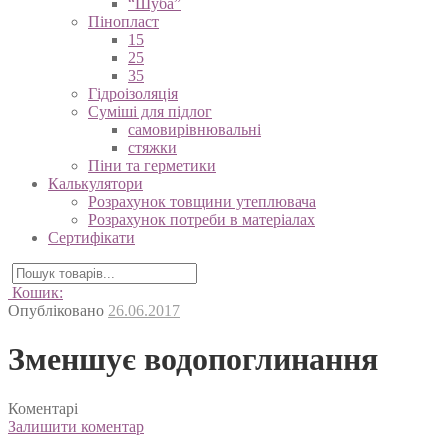
“Шуба”
Пінопласт
15
25
35
Гідроізоляція
Суміші для підлог
самовирівнювальні
стяжки
Піни та герметики
Калькулятори
Розрахунок товщини утеплювача
Розрахунок потреби в матеріалах
Сертифікати
Кошик:
Опубліковано
26.06.2017
Зменшує водопоглинання
Коментарі
Залишити коментар